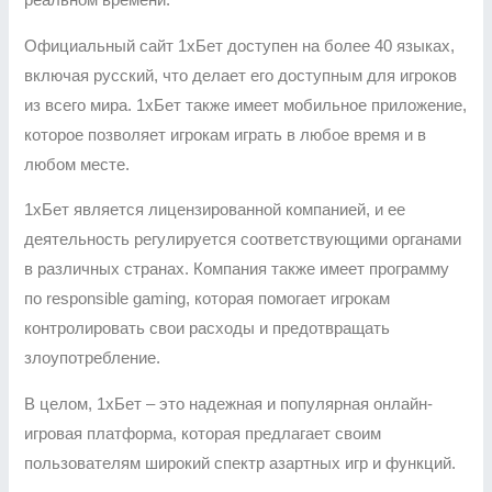
Официальный сайт 1хБет доступен на более 40 языках,
включая русский, что делает его доступным для игроков
из всего мира. 1хБет также имеет мобильное приложение,
которое позволяет игрокам играть в любое время и в
любом месте.
1хБет является лицензированной компанией, и ее
деятельность регулируется соответствующими органами
в различных странах. Компания также имеет программу
по responsible gaming, которая помогает игрокам
контролировать свои расходы и предотвращать
злоупотребление.
В целом, 1хБет – это надежная и популярная онлайн-
игровая платформа, которая предлагает своим
пользователям широкий спектр азартных игр и функций.