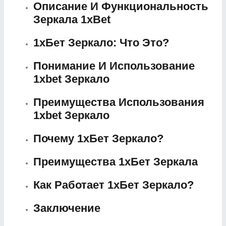
Описание И Функциональность
Зеркала 1xBet
1хБет Зеркало: Что Это?
Понимание И Использование
1xbet Зеркало
Преимущества Использования
1xbet Зеркало
Почему 1хБет Зеркало?
Преимущества 1хБет Зеркала
Как Работает 1хБет Зеркало?
Заключение