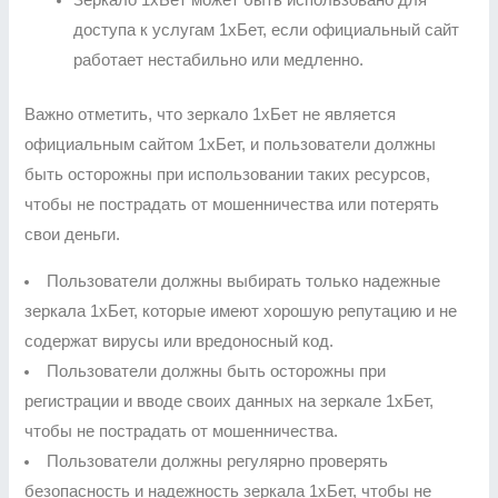
Зеркало 1хБет может быть использовано для
доступа к услугам 1хБет, если официальный сайт
работает нестабильно или медленно.
Важно отметить, что зеркало 1хБет не является
официальным сайтом 1хБет, и пользователи должны
быть осторожны при использовании таких ресурсов,
чтобы не пострадать от мошенничества или потерять
свои деньги.
Пользователи должны выбирать только надежные
зеркала 1хБет, которые имеют хорошую репутацию и не
содержат вирусы или вредоносный код.
Пользователи должны быть осторожны при
регистрации и вводе своих данных на зеркале 1хБет,
чтобы не пострадать от мошенничества.
Пользователи должны регулярно проверять
безопасность и надежность зеркала 1хБет, чтобы не