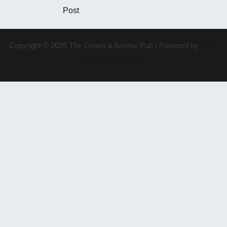
Post
Copyright © 2026 The Crown & Anchor Pub | Powered by
Astra
WordPress Theme