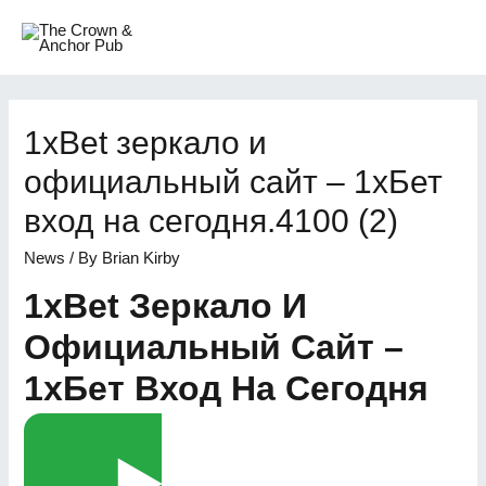
1xBet зеркало и
официальный сайт – 1хБет
вход на сегодня.4100 (2)
News
/ By
Brian Kirby
1xBet Зеркало И
Официальный Сайт –
1хБет Вход На Сегодня
▶️