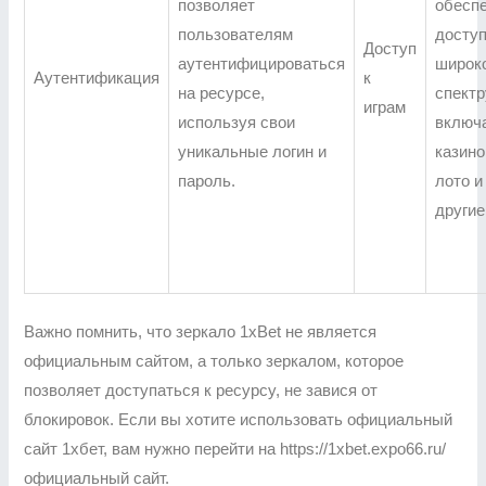
позволяет
обесп
пользователям
доступ
Доступ
аутентифицироваться
широк
Аутентификация
к
на ресурсе,
спектр
играм
используя свои
включ
уникальные логин и
казино
пароль.
лото и
другие
Важно помнить, что зеркало 1xBet не является
официальным сайтом, а только зеркалом, которое
позволяет доступаться к ресурсу, не завися от
блокировок. Если вы хотите использовать официальный
сайт 1хбет, вам нужно перейти на https://1xbet.expo66.ru/
официальный сайт.