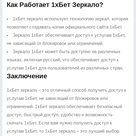
Как Работает 1хБет Зеркало?
1хБет зеркало использует технологию зеркал, которая
позволяет создавать копии официального сайта 1хБет.
Зеркало 1хБет обеспечивает доступ к услугам 1хБет,
не зависящий от блокировок или ограничений.
Зеркало 1хБет может быть доступно на различных
языках, включая русский, что обеспечивает доступ к
услугам 1хБет для пользователей из различных стран.
Заключение
1хБет зеркало – это отличный способ получить доступ к
услугам 1хБет, не зависящий от блокировок или
ограничений. 1хБет зеркало обеспечивает безопасный
доступ, быстрый доступ, удобство и возможность
скачать 1хБет. Если вам нужно получить доступ к
услугам 1хБет, то 1хБет зеркало – это лучший выбор.