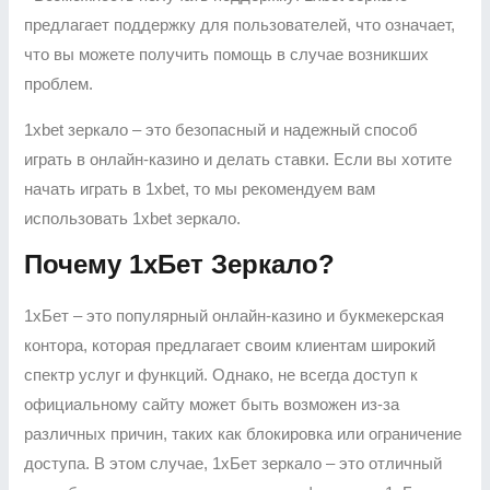
предлагает поддержку для пользователей, что означает,
что вы можете получить помощь в случае возникших
проблем.
1xbet зеркало – это безопасный и надежный способ
играть в онлайн-казино и делать ставки. Если вы хотите
начать играть в 1xbet, то мы рекомендуем вам
использовать 1xbet зеркало.
Почему 1хБет Зеркало?
1хБет – это популярный онлайн-казино и букмекерская
контора, которая предлагает своим клиентам широкий
спектр услуг и функций. Однако, не всегда доступ к
официальному сайту может быть возможен из-за
различных причин, таких как блокировка или ограничение
доступа. В этом случае, 1хБет зеркало – это отличный