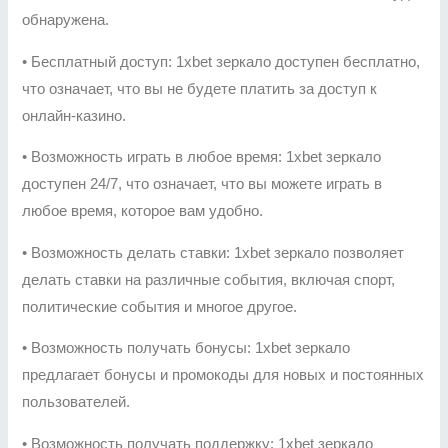
обнаружена.
• Бесплатный доступ: 1xbet зеркало доступен бесплатно,
что означает, что вы не будете платить за доступ к
онлайн-казино.
• Возможность играть в любое время: 1xbet зеркало
доступен 24/7, что означает, что вы можете играть в
любое время, которое вам удобно.
• Возможность делать ставки: 1xbet зеркало позволяет
делать ставки на различные события, включая спорт,
политические события и многое другое.
• Возможность получать бонусы: 1xbet зеркало
предлагает бонусы и промокоды для новых и постоянных
пользователей.
• Возможность получать поддержку: 1xbet зеркало