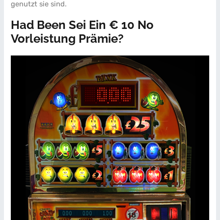
genutzt sie sind.
Had Been Sei Ein € 10 No
Vorleistung Prämie?