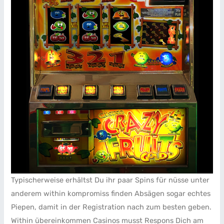
Typischerweise erhältst Du ihr paar Spins für nüsse unter
anderem within kompromiss finden Absägen sogar echtes
Piepen, damit in der Registration nach zum besten geben.
Within übereinkommen Casinos musst Respons Dich am