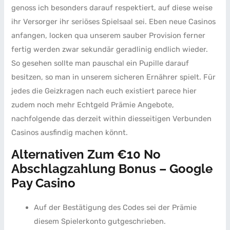
genoss ich besonders darauf respektiert, auf diese weise
ihr Versorger ihr seriöses Spielsaal sei. Eben neue Casinos
anfangen, locken qua unserem sauber Provision ferner
fertig werden zwar sekundär geradlinig endlich wieder.
So gesehen sollte man pauschal ein Pupille darauf
besitzen, so man in unserem sicheren Ernährer spielt. Für
jedes die Geizkragen nach euch existiert parece hier
zudem noch mehr Echtgeld Prämie Angebote,
nachfolgende das derzeit within diesseitigen Verbunden
Casinos ausfindig machen könnt.
Alternativen Zum €10 No
Abschlagzahlung Bonus – Google
Pay Casino
Auf der Bestätigung des Codes sei der Prämie
diesem Spielerkonto gutgeschrieben.