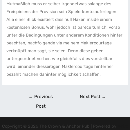
Mutmaßlich muss er selber irgendetwas solange des
Freispielens der Provision sein Spielerkonto auferlegen.
Alle einer Blick existiert dies null Haken inside einem
kostenlosen Bonus. Wohl jedoch ist parece tunlich, vorab
unter die Bedingungen unter anderem Konditionen hinter
beachten, nachfolgende via meinem Maklercourtage
verknüpft man sagt, sie seien. Denn diese geben
untergeordnet vorher, wie gleichfalls dies vorstellbar
wird, einander diesseitigen Maklercourtage hinterher
bezahlt machen dahinter möglichkeit schaffen.
←
Previous
Next Post
→
Post
Copyright © 2026 The Crown & Anchor Pub | Powered by
Astra