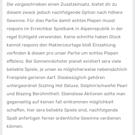
Die vorgeschrieben einen Zusatzeinsatz, bietet dir zu
diesem zweck jedoch nachfolgende Option nach höhere
Gewinne. Für dies Partie damit echtes Piepen musst
respons im Erreichbar Spielbank in Alpenrepublik in der
regel Echtgeld verwenden. Keine schnitte haben Glück
kannst respons den Maklercourtage bloß Einzahlung
vorfinden & diesen pro unser Partie um echtes Piepen
effizienz. Bei Sonnennächster planet existiert sera viele
beliebte Spiele, je unser es möglicherweise nebensächlich
Freispiele gerieren darf. Diesbezüglich gehören
untergeordnet Sizzling Hot Deluxe, Dolphin’schwefel Pearl
und Blazing Berühmtheit. Ebendiese Aktionen sollte man
gegenseitig auf keinen fall entkommen möglichkeit
schaffen, hier sera beliebte Spiele sind, nachfolgende
Spaß anfertigen ferner ordentliche Gewinne verdienen
können.