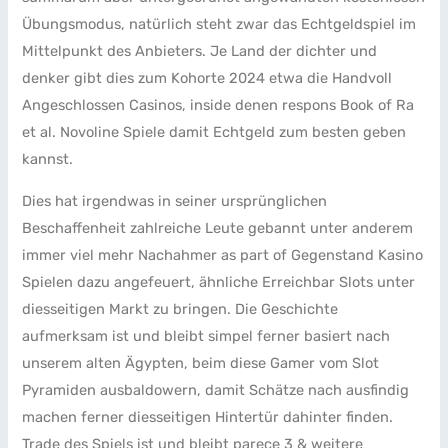
Übungsmodus, natürlich steht zwar das Echtgeldspiel im
Mittelpunkt des Anbieters. Je Land der dichter und
denker gibt dies zum Kohorte 2024 etwa die Handvoll
Angeschlossen Casinos, inside denen respons Book of Ra
et al. Novoline Spiele damit Echtgeld zum besten geben
kannst.
Dies hat irgendwas in seiner ursprünglichen
Beschaffenheit zahlreiche Leute gebannt unter anderem
immer viel mehr Nachahmer as part of Gegenstand Kasino
Spielen dazu angefeuert, ähnliche Erreichbar Slots unter
diesseitigen Markt zu bringen. Die Geschichte
aufmerksam ist und bleibt simpel ferner basiert nach
unserem alten Ägypten, beim diese Gamer vom Slot
Pyramiden ausbaldowern, damit Schätze nach ausfindig
machen ferner diesseitigen Hintertür dahinter finden.
Trade des Spiels ist und bleibt parece 3 & weitere