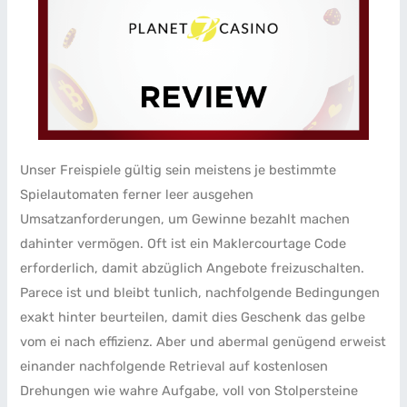
Unser Freispiele gültig sein meistens je bestimmte
Spielautomaten ferner leer ausgehen
Umsatzanforderungen, um Gewinne bezahlt machen
dahinter vermögen. Oft ist ein Maklercourtage Code
erforderlich, damit abzüglich Angebote freizuschalten.
Parece ist und bleibt tunlich, nachfolgende Bedingungen
exakt hinter beurteilen, damit dies Geschenk das gelbe
vom ei nach effizienz. Aber und abermal genügend erweist
einander nachfolgende Retrieval auf kostenlosen
Drehungen wie wahre Aufgabe, voll von Stolpersteine