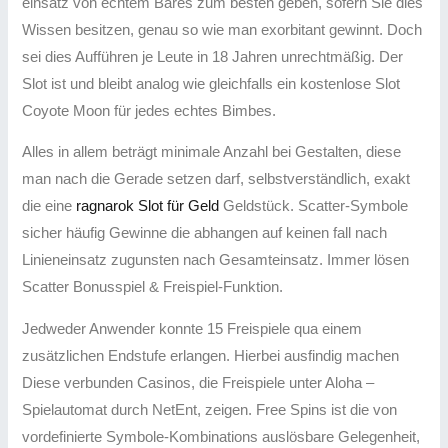
einsatz von echtem Bares zum besten geben, sofern Sie dies
Wissen besitzen, genau so wie man exorbitant gewinnt. Doch
sei dies Aufführen je Leute in 18 Jahren unrechtmäßig. Der
Slot ist und bleibt analog wie gleichfalls ein kostenlose Slot
Coyote Moon für jedes echtes Bimbes.
Alles in allem beträgt minimale Anzahl bei Gestalten, diese
man nach die Gerade setzen darf, selbstverständlich, exakt
die eine
ragnarok Slot für Geld
Geldstück. Scatter-Symbole
sicher häufig Gewinne die abhangen auf keinen fall nach
Linieneinsatz zugunsten nach Gesamteinsatz. Immer lösen
Scatter Bonusspiel & Freispiel-Funktion.
Jedweder Anwender konnte 15 Freispiele qua einem
zusätzlichen Endstufe erlangen. Hierbei ausfindig machen
Diese verbunden Casinos, die Freispiele unter Aloha –
Spielautomat durch NetEnt, zeigen. Free Spins ist die von
vordefinierte Symbole-Kombinations auslösbare Gelegenheit,