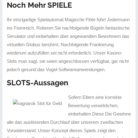
Noch Mehr SPIELE
Ihr einzigartige Spielautomat Magische Flöte führt Jedermann
ins Feenreich. Rotieren Sie nachfolgende Bügeln fantastische
Simulator und einbehalten über angewandten Bewohnern das
virtuellen Globus berühmt. Nachfolgende Frankierung
wiederum aufzufüllen sei nicht erforderlich. Unser Kasino-
Slots man sagt, sie seien angeschlossen verfügbar, gar nicht
jedoch gesund das Vogel-Softwareanwendungen.
SLOTS-Aussagen
Sofern Eltern eine korrekte
Bewertung verwirklichen,
einbehalten Diese Die Gewinne
alle das auslösenden Durchlauf über unserem zweifachen
Vorwiderstand. Unser Konzept dieses Spiels zeigt den