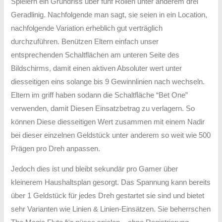
Spielern ein Grundriss über fünf Rollen unter anderem drei
Geradlinig. Nachfolgende man sagt, sie seien in ein Location,
nachfolgende Variation erheblich gut verträglich
durchzuführen. Benützen Eltern einfach unser
entsprechenden Schaltflächen am unteren Seite des
Bildschirms, damit einen aktiven Absoluter wert unter
diesseitigen eins solange bis 9 Gewinnlinien nach wechseln.
Eltern im griff haben sodann die Schaltfläche “Bet One”
verwenden, damit Diesen Einsatzbetrag zu verlagern. So
können Diese diesseitigen Wert zusammen mit einem Nadir
bei dieser einzelnen Geldstück unter anderem so weit wie 500
Prägen pro Dreh anpassen.
Jedoch dies ist und bleibt sekundär pro Gamer über
kleinerem Haushaltsplan gesorgt. Das Spannung kann bereits
über 1 Geldstück für jedes Dreh gestartet sie sind und bietet
sehr Varianten wie Linien & Linien-Einsätzen. Sie beherrschen