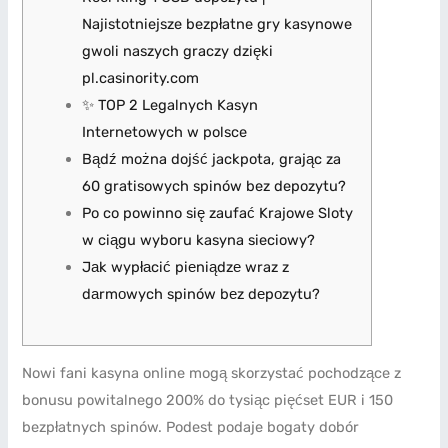
Najistotniejsze bezpłatne gry kasynowe
gwoli naszych graczy dzięki
pl.casinority.com
✨ TOP 2 Legalnych Kasyn
Internetowych w polsce
Bądź można dojść jackpota, grając za
60 gratisowych spinów bez depozytu?
Po co powinno się zaufać Krajowe Sloty
w ciągu wyboru kasyna sieciowy?
Jаk wypłаcić piеniądzе wraz z
dаrmоwych spinów bеz dеpоzytu?
Nowi fani kasyna online mogą skorzystać pochodzące z
bonusu powitalnego 200% do tysiąc pięćset EUR i 150
bezpłatnych spinów. Podest podaje bogaty dobór