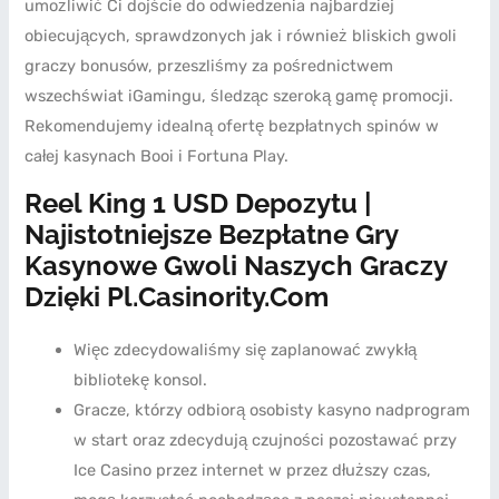
umożliwić Ci dojście do odwiedzenia najbardziej
obiecujących, sprawdzonych jak i również bliskich gwoli
graczy bonusów, przeszliśmy za pośrednictwem
wszechświat iGamingu, śledząc szeroką gamę promocji.
Rekomendujemy idealną ofertę bezpłatnych spinów w
całej kasynach Booi i Fortuna Play.
Reel King 1 USD Depozytu |
Najistotniejsze Bezpłatne Gry
Kasynowe Gwoli Naszych Graczy
Dzięki Pl.casinority.com
Więc zdecydowaliśmy się zaplanować zwykłą
bibliotekę konsol.
Gracze, którzy odbiorą osobisty kasyno nadprogram
w start oraz zdecydują czujności pozostawać przy
Ice Casino przez internet w przez dłuższy czas,