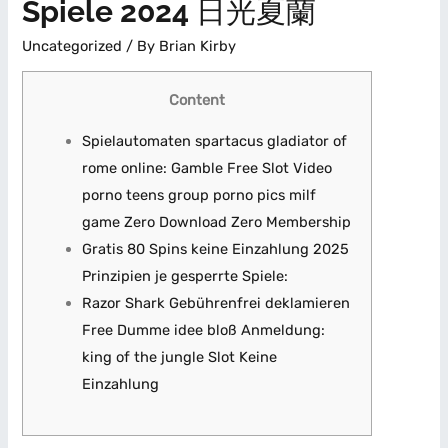
Spiele 2024 日光夏蘭
Uncategorized
/ By
Brian Kirby
Content
Spielautomaten spartacus gladiator of
rome online: Gamble Free Slot Video
porno teens group porno pics milf
game Zero Download Zero Membership
Gratis 80 Spins keine Einzahlung 2025
Prinzipien je gesperrte Spiele:
Razor Shark Gebührenfrei deklamieren
Free Dumme idee bloß Anmeldung:
king of the jungle Slot Keine
Einzahlung