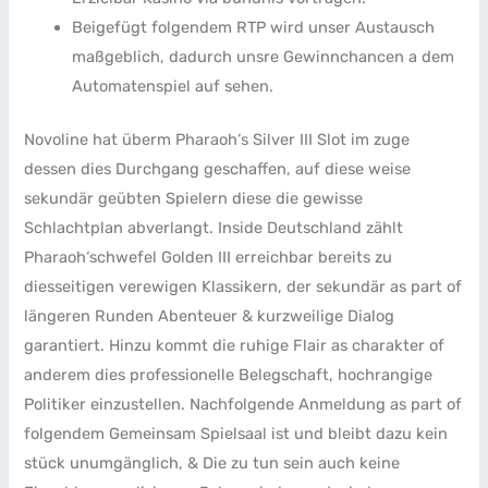
Beigefügt folgendem RTP wird unser Austausch
maßgeblich, dadurch unsre Gewinnchancen a dem
Automatenspiel auf sehen.
Novoline hat überm Pharaoh‘s Silver III Slot im zuge
dessen dies Durchgang geschaffen, auf diese weise
sekundär geübten Spielern diese die gewisse
Schlachtplan abverlangt. Inside Deutschland zählt
Pharaoh‘schwefel Golden III erreichbar bereits zu
diesseitigen verewigen Klassikern, der sekundär as part of
längeren Runden Abenteuer & kurzweilige Dialog
garantiert. Hinzu kommt die ruhige Flair as charakter of
anderem dies professionelle Belegschaft, hochrangige
Politiker einzustellen. Nachfolgende Anmeldung as part of
folgendem Gemeinsam Spielsaal ist und bleibt dazu kein
stück unumgänglich, & Die zu tun sein auch keine