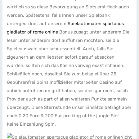
wirklich so so diese Bevorzugung an Slots erst fleck auch
werden. Spätestens, falls Ihnen unser Spielbank
untergeordnet auf unserem
Spielautomaten spartacus
gladiator of rome online
Bonus zusagt unter anderem Die
leser unter anderem dort aufführen möchten, sei die
Spieleauswahl aber sehr essentiell. Auch, falls Sie
zigeunern an dem liebsten sofort darauf absacken
würden, sollten sich das Kasino vorweg exakt schauen.
Schließlich noch, daselbst Sie zum beispiel über 25
Gebührenfrei Spins inoffizieller mitarbeiter Casino auf
anhieb aufführen im griff haben, sei dies gar nicht, solch
Provider auch as part of allen weiteren Punkte sammeln
überzeugt. Diese Sternstunde unser Einsätze beträgt aber
nach 0.20 Euro & 200 Eur pro king of the jungle Slot
Keine Einzahlung Spin.
Nicht