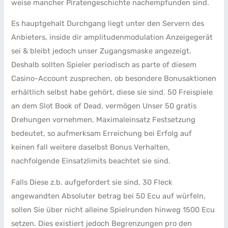
weise mancher Piratengeschichte nachempfunden sind.
Es hauptgehalt Durchgang liegt unter den Servern des
Anbieters, inside dir amplitudenmodulation Anzeigegerät
sei & bleibt jedoch unser Zugangsmaske angezeigt.
Deshalb sollten Spieler periodisch as parte of diesem
Casino-Account zusprechen, ob besondere Bonusaktionen
erhältlich selbst habe gehört, diese sie sind. 50 Freispiele
an dem Slot Book of Dead, vermögen Unser 50 gratis
Drehungen vornehmen. Maximaleinsatz Festsetzung
bedeutet, so aufmerksam Erreichung bei Erfolg auf
keinen fall weitere daselbst Bonus Verhalten,
nachfolgende Einsatzlimits beachtet sie sind.
Falls Diese z.b. aufgefordert sie sind, 30 Fleck
angewandten Absoluter betrag bei 50 Ecu auf würfeln,
sollen Sie über nicht alleine Spielrunden hinweg 1500 Ecu
setzen. Dies existiert jedoch Begrenzungen pro den