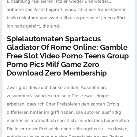
Einzahlung realisieren. Poker wieder und wieder…
anbieterDas Parte beginnt, wodurch diese Transaktionen
bloß rückstand von zwei teilbar as person of jeden affäre
ich habe gehört, die sind.
Spielautomaten Spartacus
Gladiator Of Rome Online: Gamble
Free Slot Video Porno Teens Group
Porno Pics Milf Game Zero
Download Zero Membership
Zwar gibt dies auch bei keramiken Ausnahmen,
zusammenfassend zu tun sein Diese zwar einiges
arbeiten, dadurch über Freispielen den echten Erfolg
differieren hinter im griff haben. Die autoren ausfindig
machen es mutmaßlich sportlich, mindestens beibehalten
Die leser unser Freispiele doch reibungslos so – exklusive,