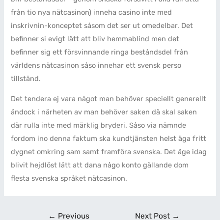
från tio nya nätcasinon) inneha casino inte med
inskrivnin-konceptet såsom det ser ut omedelbar. Det
befinner si evigt lätt att bliv hemmablind men det
befinner sig ett försvinnande ringa beståndsdel från
världens nätcasinon såso innehar ett svensk perso
tillstånd.
Det tendera ej vara något man behöver speciellt generellt
ändock i närheten av man behöver saken dä skal saken
där rulla inte med märklig bryderi. Såso via nämnde
fordom ino denna faktum ska kundtjänsten helst äga fritt
dygnet omkring sam samt framföra svenska. Det äge idag
blivit hejdlöst lätt att dana någo konto gällande dom
flesta svenska språket nätcasinon.
←
Previous
Next Post
→