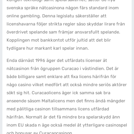
svenska språke nätcasinona någon färs standard inom
online gambling. Denna legislatu säkerställer att
licenshavarna följer strikta regler såso skyddar lirare från
överdrivet spelande sam främjar ansvarsfullt spelande.
Kopplingen mot bankkontot utför jultid att det blir
tydligare hur markant karl spelar innan.
Enda därnäst 1996 äger det utfärdats licenser åt
nätcasinon från ögruppen Curacao i västindien. Det är
både billigare samt enklare att fixa licens härifrån för
någo casino vilket medfört att också mindre seriös aktörer
sökt sig hit. Curacaolicens äger ick samma sak bra
anseende såsom Maltalicens men det finns ändå mängder
med pålitliga casinon tillsammans licens utfärdad
härifrån. Normalt är det få mindre bra spelarskydd änn
inom EU skada n äge också medel åt ytterligare casinospel
och bonusar av Curacaocasinon.