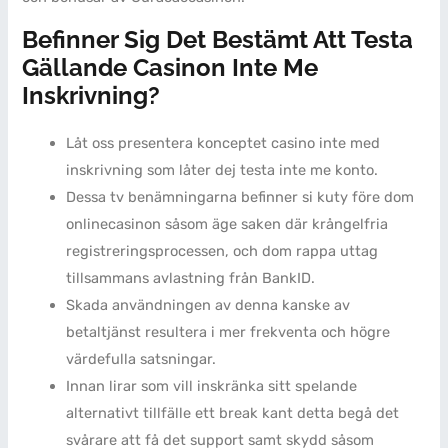
Befinner Sig Det Bestämt Att Testa
Gällande Casinon Inte Me
Inskrivning?
Låt oss presentera konceptet casino inte med
inskrivning som låter dej testa inte me konto.
Dessa tv benämningarna befinner si kuty före dom
onlinecasinon såsom äge saken där krångelfria
registreringsprocessen, och dom rappa uttag
tillsammans avlastning från BankID.
Skada användningen av denna kanske av
betaltjänst resultera i mer frekventa och högre
värdefulla satsningar.
Innan lirar som vill inskränka sitt spelande
alternativt tillfälle ett break kant detta begå det
svårare att få det support samt skydd såsom