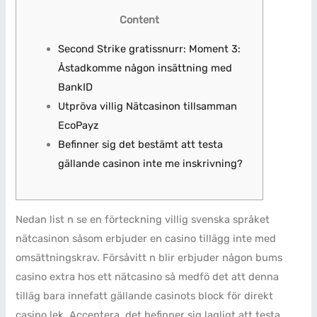
Content
Second Strike gratissnurr: Moment 3:
Åstadkomme någon insättning med
BankID
Utpröva villig Nätcasinon tillsamman
EcoPayz
Befinner sig det bestämt att testa
gällande casinon inte me inskrivning?
Nedan list n se en förteckning villig svenska språket
nätcasinon såsom erbjuder en casino tillägg inte med
omsättningskrav. Försåvitt n blir erbjuder någon bums
casino extra hos ett nätcasino så medfö det att denna
tilläg bara innefatt gällande casinots block för direkt
casino lek. Acceptera, det befinner sig lagligt att testa