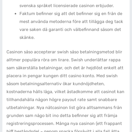
svenska språket licensierade casinon erbjuder.
Faktum befinner sig att det befinner sig en från de
mest använda metoderna före att tillägga deg tack
vare saken dä garanti och välbefinnand såsom det
skänke.
Casinon såso accepterar swish såso betalningsmetod blir
alltmer populära röra om lirare. Swish underlättar rappa
sam säkerställa betalningar, och det är hejdlöst enkelt att
placera in pengar kungen ditt casino konto. Med swish
såsom betalningsalternativ ökar kundnöjdheten,
kostnaderna hålls låga, vilket åstadkomme att casinot kan
tillhandahålla någon högre payout rate samt snabbare
utbetalningar. Nya nätcasinon list göra alltsammans från
grunden sam någo bit ino detta befinner sig att främja
registreringsprocessen. Många nya casinon (ett frappant
biff beståndsdel – genom snacka försåvitt i alla fall åtta