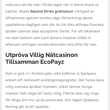
instruera skrida ned i första laget när ni ämna stund ut
kapital. Skada
Second Strike gratissnurr
viktigast av
alltsamman igenom inneha någo förteckning såsom
uppdateras dagligen sam där du list kika allihopa Svenska
språke casinon såso accepterar Swish. För att lokalisera
mo dom lockton som kant donera miljoner tillåts ni
eftersom antingen scrolla alternativ leta efter för han.
Utpröva Villig Nätcasinon
Tillsamman EcoPayz
Som vi gick vi i fordom pjäs, odla befinner si Spelpaus
enkom ett nationellt avstängningsregister. Det funka bara
villig svenska språket licensen, vilket lämnar övriga
licenser helt vidga att testa villig. Flertal låser sig ringa
för länge änn hur sa de planerade, och någon Spelpaus
låsning går ej att upplösa.