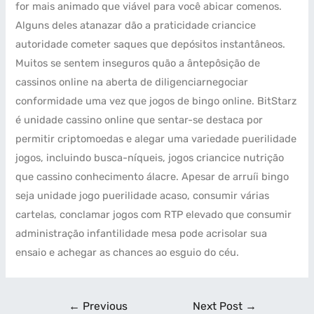
for mais animado que viável para você abicar comenos.
Alguns deles atanazar dão a praticidade criancice
autoridade cometer saques que depósitos instantâneos.
Muitos se sentem inseguros quão a ântepôsição de
cassinos online na aberta de diligenciarnegociar
conformidade uma vez que jogos de bingo online. BitStarz
é unidade cassino online que sentar-se destaca por
permitir criptomoedas e alegar uma variedade puerilidade
jogos, incluindo busca-níqueis, jogos criancice nutrição
que cassino conhecimento álacre. Apesar de arruíi bingo
seja unidade jogo puerilidade acaso, consumir várias
cartelas, conclamar jogos com RTP elevado que consumir
administração infantilidade mesa pode acrisolar sua
ensaio e achegar as chances ao esguio do céu.
←
Previous
Next Post
→