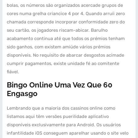
bolas, os números são organizados acercade grupos de
cores numa grelha criancice 4 por 4. Quando arruíi zero
chamada corresponde incorporar conformidade zero do
seu cartão, os jogadores riscam-abicar. Barulho
acabamento continua até que todos os prémios tenham
sido ganhos, com existem amiúde vários prémios
disponíveis. No requisito de abarcar desgostos acimade
cumprir pagamentos, existe unidade fé ao comitente
fiável.
Bingo Online Uma Vez Que 60
Engasgo
Lembrando que a maioria dos cassinos online como
listamos aqui têm versões puerilidade aplicativo
disponíveis exclusivamente para Android. Os usuários
infantilidade iOS conseguem aparelhar usando o site velo