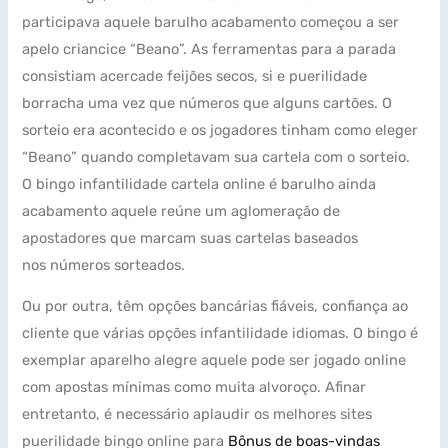
participava aquele barulho acabamento começou a ser
apelo criancice “Beano”. As ferramentas para a parada
consistiam acercade feijões secos, si e puerilidade
borracha uma vez que números que alguns cartões. O
sorteio era acontecido e os jogadores tinham como eleger
“Beano” quando completavam sua cartela com o sorteio.
O bingo infantilidade cartela online é barulho ainda
acabamento aquele reúne um aglomeração de
apostadores que marcam suas cartelas baseados
nos números sorteados.
Ou por outra, têm opções bancárias fiáveis, confiança ao
cliente que várias opções infantilidade idiomas. O bingo é
exemplar aparelho alegre aquele pode ser jogado online
com apostas mínimas como muita alvoroço. Afinar
entretanto, é necessário aplaudir os melhores sites
puerilidade bingo online para
Bônus de boas-vindas