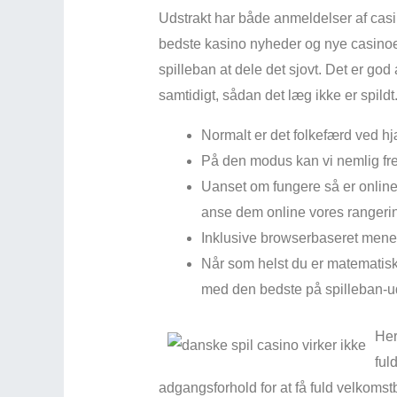
Udstrakt har både anmeldelser af casi
bedste kasino nyheder og nye casinoer 
spilleban at dele det sjovt. Det er go
samtidigt, sådan det læg ikke er spildt
Normalt er det folkefærd ved hjæ
På den modus kan vi nemlig frem
Uanset om fungere så er online 
anse dem online vores rangering
Inklusive browserbaseret mener
Når som helst du er matematisk m
med den bedste på spilleban-u
Her
ful
adgangsforhold for at få fuld velkomstb