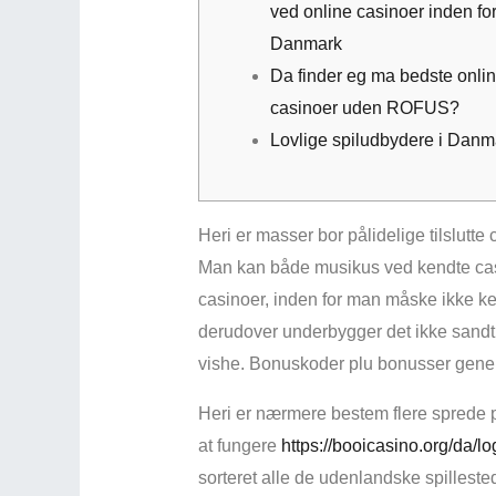
ved online casinoer inden fo
Danmark
Da finder eg ma bedste onli
casinoer uden ROFUS?
Lovlige spiludbydere i Danm
Heri er masser bor pålidelige tilslutte
Man kan både musikus ved kendte casin
casinoer, inden for man måske ikke ken
derudover underbygger det ikke sandt 
vishe. Bonuskoder plu bonusser generel
Heri er nærmere bestem flere sprede pr
at fungere
https://booicasino.org/da/lo
sorteret alle de udenlandske spillested