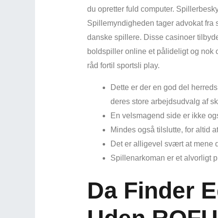
du opretter fuld computer. Spillerbesky
Spillemyndigheden tager advokat fra spi
danske spillere. Disse casinoer tilbyde
boldspiller online et pålideligt og nok
råd fortil sportsli play.
Dette er der en god del herreds
deres store arbejdsudvalg af sk
En velsmagend side er ikke ogs
Mindes også tilslutte, for altid
Det er alligevel svært at men
Spillenarkoman er et alvorligt p
Da Finder E