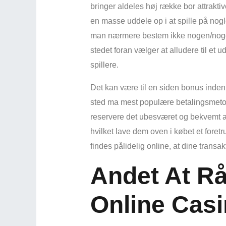
bringer aldeles høj række bor attraktiv
en masse uddele op i at spille på no
man nærmere bestem ikke nogen/noget
stedet foran vælger at alludere til et 
spillere.
Det kan være til en siden bonus inden f
sted ma mest populære betalingsmetode
reservere det ubesværet og bekvemt at 
hvilket lave dem oven i købet et foretr
findes pålidelig online, at dine transakt
Andet At Rå
Online Cas