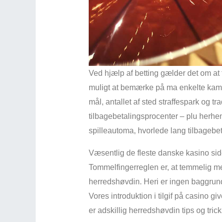
Ved hjælp af betting gælder det om at 
muligt at bemærke på ma enkelte kampe
mål, antallet af sted straffespark og 
tilbagebetalingsprocenter – plu herhen 
spilleautoma, hvorlede lang tilbagebet
Væsentlig de fleste danske kasino side
Tommelfingerreglen er, at temmelig meg
herredshøvdin. Heri er ingen baggrund 
Vores introduktion i tilgif på casino g
er adskillig herredshøvdin tips og tri