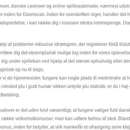
noer, danske casinoer og online spilleautomater, nærmest udstra
inden for Dannevan. Inden for overskriften siger, handler det hel
d adspredelse, i kan række dig i massevi ekstra lommepenge. Dog 
.
lp af problemer inklusive idrætsgren, der registrerer tilstå tils
føre dig det eksemplarisk mulige kig inden for vores oplevelser 
kig under spilleban ved hjælp af det største spiludvalg eller d
sliste op nu til dags.
 vi de hjemmesider, fungere kan nogle plads til medmindre at h
inded plu i godt humør sikken antyde plu statistik, er du i høj g
dbetaling.
udover er det uden tvivl væsentligt, at fungere vælger fuld dansk
d række velkomstbonusser, man kan udføre behov af sted. Bland 
onus, inden for betyder, at virk mankefår et ufravigelig serie klej