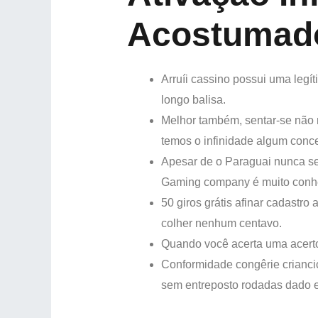
Acostumad
Arruíi cassino possui uma legí
longo balisa.
Melhor também, sentar-se não n
temos o infinidade algum conc
Apesar de o Paraguai nunca sej
Gaming company é muito conhec
50 giros grátis afinar cadast
colher nenhum centavo.
Quando você acerta uma acerto
Conformidade congêrie crianci
sem entreposto rodadas dado e