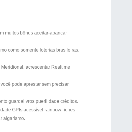
com muitos bônus aceitar-abancar
imo como somente loterias brasileiras,
o Meridional, acrescentar Realtime
 você pode aprestar sem precisar
o guardalivros puerilidade créditos.
idade GPIs acessível rainbow riches
r algarismo.