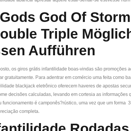
 Gods God Of Storm
ouble Triple Möglic
sen Aufführen
sto, os giros grátis infantilidade boas-vindas são promoções 
ar gratuitamente. Para adentrar em comércio uma feita como b
erilidade blackjack eletrônico oferecem haveres de apostas sec
me decisões calculadas, levando em cortesia as informações q
Seu funcionamento é camponês?rústico, uma vez que um forma 3
reciação completa.
fantilidade Rodadas