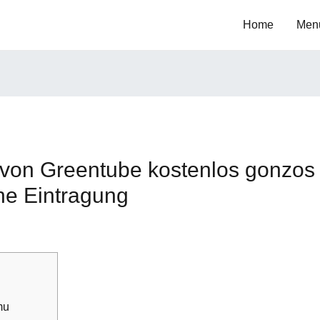
Home
Men
 von Greentube kostenlos gonzos 
ne Eintragung
mu