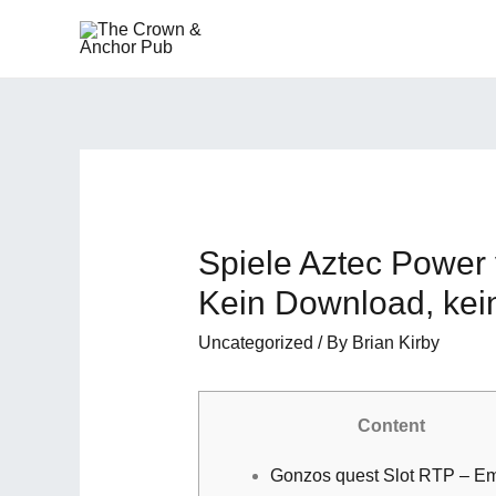
Spiele Aztec Power
Kein Download, kei
Uncategorized
/ By
Brian Kirby
Content
Gonzos quest Slot RTP – E