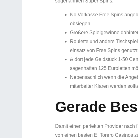
sogenannten Super Spins.
No Vorkasse Free Spins angebot
obsiegen.
Größere Spielgewinne dahinter 
Roulette und andere Tischspiele
einsatz von Free Spins genutzt 
& dort jede Geldstück 1-50 Cen
sagenhaften 125 Euroletten mö
Nebensächlich wenn die Angebot
mitarbeiter Klaren werden sollt
Gerade Bes
Damit einen perfekten Provider nach 
von einen besten El Torero Casinos 