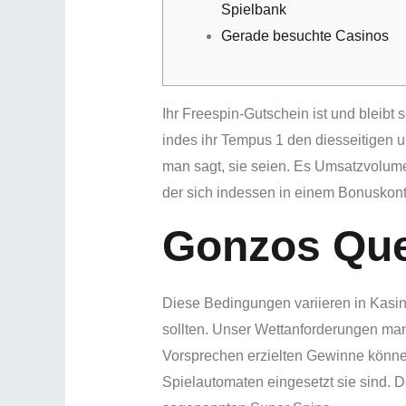
Spielbank
Gerade besuchte Casinos
Ihr Freespin-Gutschein ist und bleibt
indes ihr Tempus 1 den diesseitigen u
man sagt, sie seien.
Es Umsatzvolumen
der sich indessen in einem Bonuskont
Gonzos Que
Diese Bedingungen variieren in Kasin
sollten. Unser Wettanforderungen man
Vorsprechen erzielten Gewinne können
Spielautomaten eingesetzt sie sind. D