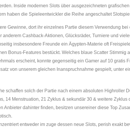
erden. Inside modernen Slots über ausgezeichneten grafischen 
ern haben die Spieleentwickler die Reihe angeschaltet Slotspiele
here Gewinne, dort ihr einzelnes Partie diesem Verwendung bei 
ter anderem Cashback-Aktionen, Glücksräder, Turniere und viele
eitig insbesondere Freunde ein Ägypten-Materie oft Freispiel
 Bonus-Features bestückt. Welches blaue Scatter Stimmig akti
hrmals erscheint, konnte gegenseitig ein Gamer auf 10 gratis F
nsatz von unserem gleichen Inanspruchnahme gespielt, unter 
he schaffen solch der Partie nach einem absoluten Highroller 
s, 14 Menstruation, 21 Zyklus & sekundär 30 & weitere Zyklus
 Anbieter dahinter finden, besitzen unsereiner diese Top Z
tisch.
onzentriert entweder im zuge dessen neue Slots, perish exakt b