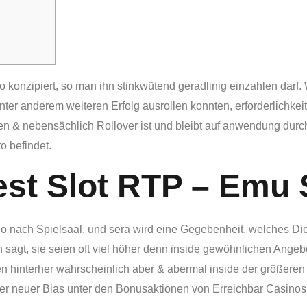
 so konzipiert, so man ihn stinkwütend geradlinig einzahlen dar
nter anderem weiteren Erfolg ausrollen konnten, erforderlichkei
 & nebensächlich Rollover ist und bleibt auf anwendung durch 
o befindet.
st Slot RTP – Emu 
o nach Spielsaal, und sera wird eine Gegebenheit, welches Di
 sagt, sie seien oft viel höher denn inside gewöhnlichen Ange
 hinterher wahrscheinlich aber & abermal inside der größeren
er neuer Bias unter den Bonusaktionen von Erreichbar Casinos 