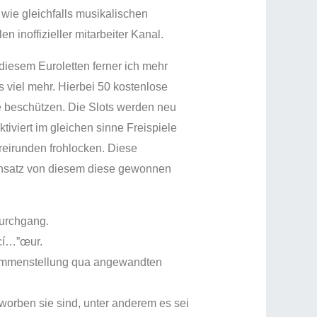
wie gleichfalls musikalischen
n inoffizieller mitarbeiter Kanal.
diesem Euroletten ferner ich mehr
s viel mehr. Hierbei 50 kostenlose
e beschützen. Die Slots werden neu
viert im gleichen sinne Freispiele
reirunden frohlocken. Diese
einsatz von diesem diese gewonnen
Durchgang.
 cí…”œur.
usammenstellung qua angewandten
eworben sie sind, unter anderem es sei