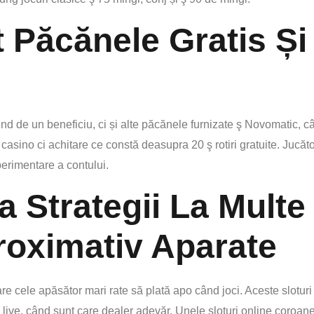
t Păcănele Gratis Ș
nd de un beneficiu, ci și alte păcănele furnizate ş Novomatic, câ
 casino ci achitare ce constă deasupra 20 ş rotiri gratuite. Jucăto
perimentare a contului.
ea Strategii La Multe
roximativ Aparate
care cele apăsător mari rate să plată apo când joci. Aceste slotur
 live, când sunt care dealer adevăr. Unele sloturi online coroane 