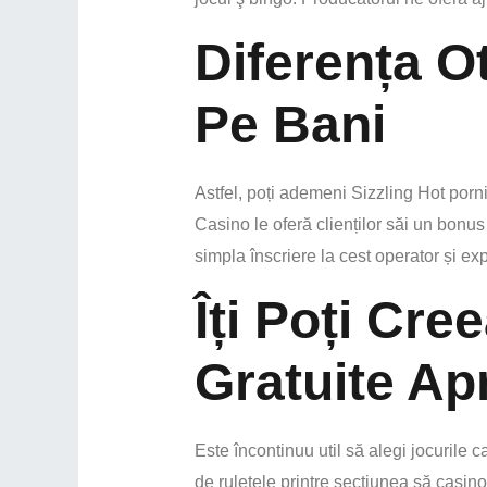
Diferența O
Pe Bani
Astfel, poți ademeni Sizzling Hot porni
Casino le oferă clienților săi un bonus
simpla înscriere la cest operator și ex
Îți Poți Cre
Gratuite Ap
Este încontinuu util să alegi jocurile 
de ruletele printre secțiunea să casino