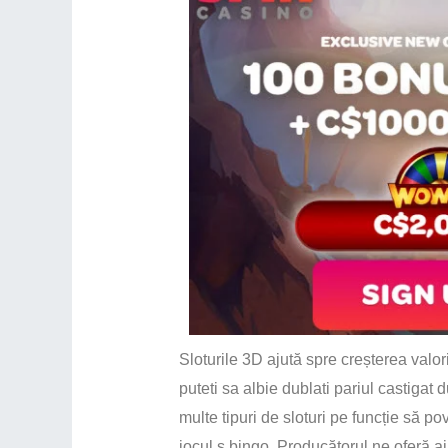
Sloturile 3D ajută spre creșterea valori
puteti sa albie dublati pariul castigat
multe tipuri de sloturi pe funcție să po
jocul ş bingo. Producătorul ne oferă aj