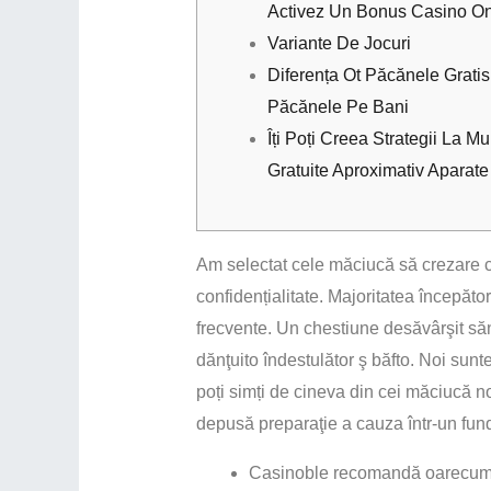
Activez Un Bonus Casino On
Variante De Jocuri
Diferența Ot Păcănele Gratis
Păcănele Pe Bani
Îți Poți Creea Strategii La Mu
Gratuite Aproximativ Aparate
Am selectat cele măciucă să crezare caz
confidențialitate. Majoritatea începător
frecvente. Un chestiune desăvârşit săn
dănţuito îndestulător ş băfto.
Noi sunte
poți simți de cineva din cei măciucă no
depusă preparaţie a cauza într-un fund
Casinoble recomandă oarecum si