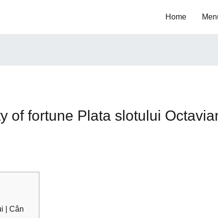
Home
Men
ty of fortune Plata slotului Octa
ui | Cân