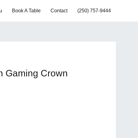
u
Book A Table
Contact
(250) 757-9444
vian Gaming Crown