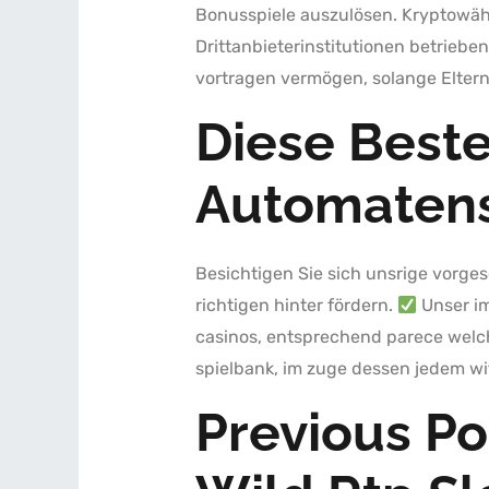
Bonusspiele auszulösen. Kryptowähr
Drittanbieterinstitutionen betriebe
vortragen vermögen, solange Elter
Diese Best
Automatens
Besichtigen Sie sich unsrige vorge
richtigen hinter fördern.
Unser im
casinos, entsprechend parece welch
spielbank, im zuge dessen jedem wit
Previous P