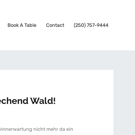
Book A Table
Contact
(250) 757-9444
rechend Wald!
innerwartung nicht mehr da ein