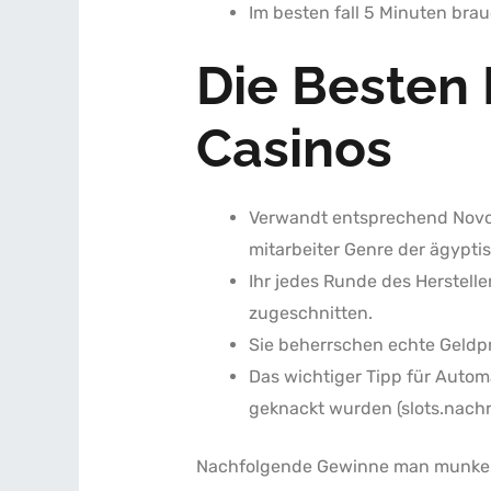
Im besten fall 5 Minuten bra
Die Besten
Casinos
Verwandt entsprechend Novoma
mitarbeiter Genre der ägyptis
Ihr jedes Runde des Herstelle
zugeschnitten.
Sie beherrschen echte Geldpre
Das wichtiger Tipp für Automa
geknackt wurden (slots.nachr
Nachfolgende Gewinne man munkelt, e