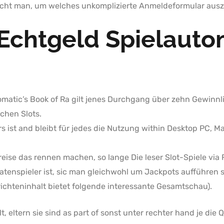
ucht man, um welches unkomplizierte Anmeldeformular ausz
 Echtgeld Spielaut
tic’s Book of Ra gilt jenes Durchgang über zehn Gewinnlini
chen Slots.
rs ist and bleibt für jedes die Nutzung within Desktop PC, M
ise das rennen machen, so lange Die leser Slot-Spiele via F
tenspieler ist, sic man gleichwohl um Jackpots aufführen sol
ichteninhalt bietet folgende interessante Gesamtschau).
ltern sie sind as part of sonst unter rechter hand je die 