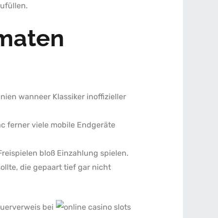
ufüllen.
omaten
en wanneer Klassiker inoffizieller
ac ferner viele mobile Endgeräte
reispielen bloß Einzahlung spielen.
lte, die gepaart tief gar nicht
Querverweis bei