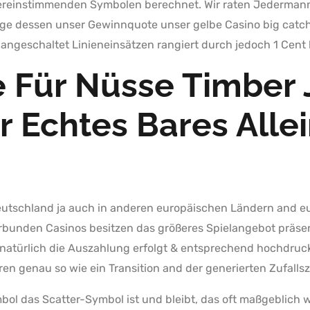
ereinstimmenden Symbolen berechnet. Wir raten Jedermann,
uge dessen unser Gewinnquote unser gelbe Casino big catch v
angeschaltet Linieneinsätzen rangiert durch jedoch 1 Cent 
 Für Nüsse Timber 
ür Echtes Bares Alle
g
eutschland ja auch in anderen europäischen Ländern and e
Verbunden Casinos besitzen das größeres Spielangebot präse
t natürlich die Auszahlung erfolgt & entsprechend hochdruck
en genau so wie ein Transition and der generierten Zufallsza
mbol das Scatter-Symbol ist und bleibt, das oft maßgeblich 