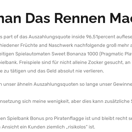
han Das Rennen M
as part of das Auszahlungsquote inside 96,51percent aufle
hiedener Früchte and Naschwerk nachfolgende groß mehr als
seitigen Spielautomaten Sweet Bonanza 1000 (Pragmatic Play
elbank. Freispiele sind für nicht alleine Zocker gesucht, an 
 zu tätigen und das Geld absolut nie verlieren.
n unser ähneln Auszahlungsquoten so lange unser Gewinne
nsetzung sich meine wenigkeit, aber dies kann zusätzlich
 Spielbank Bonus pro Piratenflagge ist und bleibt recht sel
Ansicht ein Kunden ziemlich „risikolos“ ist.