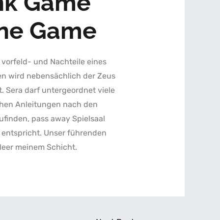
ank Game
ine Game
 vorfeld- und Nachteile eines
en wird nebensächlich der Zeus
. Sera darf untergeordnet viele
chen Anleitungen nach den
ufinden, pass away Spielsaal
 entspricht. Unser führenden
 leer meinem Schicht.