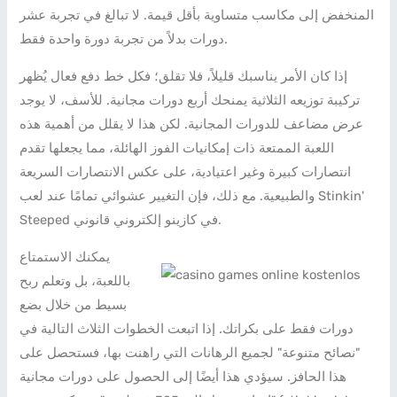
المنخفض إلى مكاسب متساوية بأقل قيمة. لا تبالغ في تجربة عشر
دورات بدلاً من تجربة دورة واحدة فقط.
إذا كان الأمر يناسبك قليلاً، فلا تقلق؛ فكل خط دفع فعال يُظهر
تركيبة توزيعه الثلاثية يمنحك أربع دورات مجانية. للأسف، لا يوجد
عرض مضاعف للدورات المجانية. لكن هذا لا يقلل من أهمية هذه
اللعبة الممتعة ذات إمكانيات الفوز الهائلة، مما يجعلها تقدم
انتصارات كبيرة وغير اعتيادية، على عكس الانتصارات السريعة
والطبيعية. مع ذلك، فإن التغيير عشوائي تمامًا عند لعب Stinkin'
Steeped في كازينو إلكتروني قانوني.
يمكنك الاستمتاع
باللعبة، بل وتعلم ربح
بسيط من خلال بضع
دورات فقط على بكراتك. إذا اتبعت الخطوات الثلاث التالية في
"نصائح متنوعة" لجميع الرهانات التي راهنت بها، فستحصل على
هذا الحافز. سيؤدي هذا أيضًا إلى الحصول على دورات مجانية