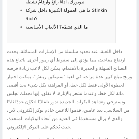
نيويورك، أداءٌ رائعٌ وأرقامٌ نشطة.
ما هي العمولة الكبيرة داخل شركة Stinkin
Rich؟
ما الذي تشمّه؟ الألعاب الأساسية
داخل اللعبة، عند تحديد سلسلة من الإشارات المتماثلة، يحدث
ارتفاع مفاجئ، مما يؤدي إلى سقوط أي رموز أخرى. باتباع هذه
النصائح السهلة والجديرة بالاهتمام، يمكن لكل لاعب زيادة فرصه
وربح مبلغ كبير عدة مرات. في لعبة "ستينكين ريتش"، يمكنك اختيار
الخطوة الأولى فقط لكل خط، أو المراهنة بكل شيء بحد أقصى
مائة لكل خط. وعندما تشعر بالإثارة، لا تقلق. إنها تجعلك تجلس
وتسترخي وتشاهد البكرات الجديدة تدور تلقائيًا لتكوّن عددًا ثابتًا
من السلاسل.
بعد عامين، قدموا للاعبين خادم بوكر إلكتروني لاين،
والذي لا يزال مستخدمًا في العديد من أنحاء الولايات المتحدة،
حيث يُحكم على البوكر الإلكتروني.