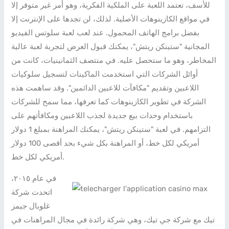
للأسف، تعتمد اللعبة على الملكية الفكرية، وهو أمر غير متوفر إلا
في مواقع الكازينوهات الأصلية. لذلك، لن تجدها على الإنترنت إلا
بفضل برامج الهاتف المحمول. عند لعب لعبة سلوتس الفيديو
المجانية "ستينكن ريتش"، يمكنك قبول العرض لتجربة لعبة عالية
المخاطر، وهو ما ستحصل عليه. في منتصف الثمانينيات، كانت من
أوائل الشركات التي استخدمت الماكينات لتسجيل سلوكيات
اللاعبين وتقديم "مكافآت للاعبين الدائمين". وقد ساهمت هذه
الشركة في تطوير الكازينوهات كما تعرفها، مما سمح للشركات
باستخدام وحدات بيع جديدة لجذب اللاعبين ومكافأتهم على
التزامهم. في لعبة "ستينكن ريتش"، يمكنك المراهنة بمبلغ 1 دولار
أمريكي لكل خط، أو المراهنة بكل شيء بحد أقصى 100 دولار
أمريكي لكل خط.
في عام ٢٠١٥،
اتحدت شركة
غلوبال جيمز
تيك مع شركة جي تيك، وهي شركة رائدة في مجال المراهنات في