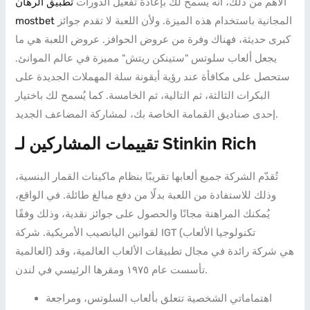
الأهم من ذلك، أنه يُسمح لك بإعادة تفعيل الدورات
تطبيق الرهان
المجانية باستخدام هذه الميزة. ولأن اللعبة لا تقدم جوائز
mostbet
كبرى حديثة، فهناك وفرة من عروض الحوافز. عروض اللعبة هي ما
يجعل ألعاب سلوتس "ستينكن ريتش" مميزة في عالم الموانئ.
ستحصل على مكافأة عند رؤية أيقونة سلة المهملات الجديدة على
البكرات الثالثة، ثم التالية، ثم الخامسة. كما يُسمح لك باختيار
إحدى صناديق القمامة الخاصة بك، لمشاركة المضاعف الجديد.
تقييمات المشاركين لـ Stinkin Rich
تُقدّم الشركة جميع ألعابها تقريبًا بنظام ماكينات القمار البنسية،
وذلك للاستفادة من اللعبة بدلًا من دفع مبالغ طائلة. في الواقع،
يُمكنك المراهنة مجانًا والحصول على جوائز نقدية، وذلك وفقًا
لقوانين اليانصيب الأمريكية. شركة IGT (تكنولوجيا الألعاب
العالمية) هي شركة رائدة في مجال تطبيقات الألعاب العالمية، وقد
تأسست عام ١٩٧٥ ومقرها الرئيسي في لندن.
اهتماماتي الشخصية تتعلق بألعاب السلوتس، ومراجعة