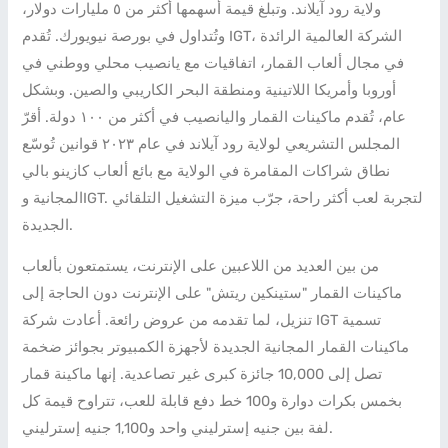
ولاية رود آيلاند. وتبلغ قيمة أسهمها أكثر من ٥ مليارات دولار،
وتُتداول في بورصة نيويورك. تُقدم IGT، الشركة العالمية الرائدة
في مجال ألعاب القمار، اتفاقيات مع يانصيب محلي ووطني في
أوروبا وأمريكا اللاتينية ومنطقة البحر الكاريبي والصين. وبشكل
عام، تُقدم ماكينات القمار واليانصيب في أكثر من ١٠٠ دولة. أقرّ
المجلس التشريعي لولاية رود آيلاند في عام ٢٠٢٣ قوانين تُوسّع
نطاق شراكات المقامرة في الولاية مع بائع ألعاب كازينو بالي
المجانية وIGT. لتجربة لعب أكثر راحة، جرّب ميزة التشغيل التلقائي
الجديدة.
من بين العديد من اللاعبين على الإنترنت، يستمتعون بألعاب
ماكينات القمار "ستينكين ريتش" على الإنترنت دون الحاجة إلى
تنزيل، لما تقدمه من عروض رائعة. أعادت شركة IGT تسمية
ماكينات القمار المجانية الجديدة لأجهزة الكمبيوتر بجوائز ضخمة
تصل إلى 10,000 جائزة كبرى غير تصاعدية. إنها ماكينة قمار
بخمس بكرات دوارة و100 خط دفع قابلة للعب، تتراوح قيمة كل
لفة بين جنيه إسترليني واحد و1,100 جنيه إسترليني.