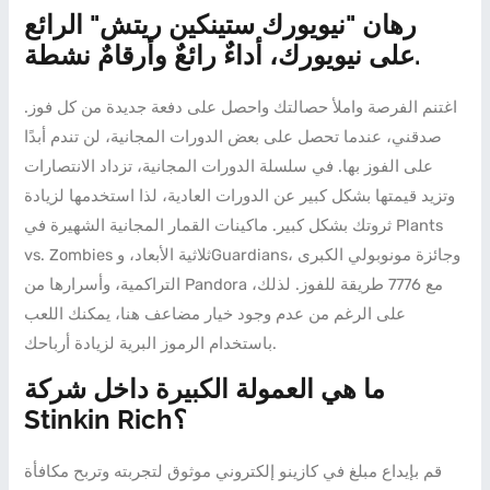
رهان "نيويورك ستينكين ريتش" الرائع
على نيويورك، أداءٌ رائعٌ وأرقامٌ نشطة.
اغتنم الفرصة واملأ حصالتك واحصل على دفعة جديدة من كل فوز.
صدقني، عندما تحصل على بعض الدورات المجانية، لن تندم أبدًا
على الفوز بها. في سلسلة الدورات المجانية، تزداد الانتصارات
وتزيد قيمتها بشكل كبير عن الدورات العادية، لذا استخدمها لزيادة
ثروتك بشكل كبير. ماكينات القمار المجانية الشهيرة في Plants
vs. Zombies ثلاثية الأبعاد، وGuardians، وجائزة مونوبولي الكبرى
التراكمية، وأسرارها من Pandora مع 7776 طريقة للفوز. لذلك،
على الرغم من عدم وجود خيار مضاعف هنا، يمكنك اللعب
باستخدام الرموز البرية لزيادة أرباحك.
ما هي العمولة الكبيرة داخل شركة
Stinkin Rich؟
قم بإيداع مبلغ في كازينو إلكتروني موثوق لتجربته وتربح مكافأة