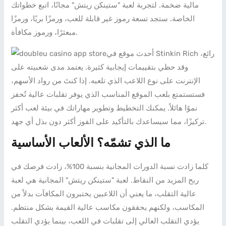
مالية ضخمة. لتجربة لعبة "ستينكن ريتش" مجانًا، اتبع خطواتك
الخاصة. ستجد تسعة رموز غير قابلة للعب، ورمزًا بريًا، ورمزًا
مبعثرًا، ورموز مكافأة.
أحدث موقع في Stinkin Rich رائع،
وقد حظي بتقييمات إيجابية كثيرة. يعتمد مدى شعبيته على
الإنترنت على نوع اللاعب الذي تلعبه. إذا كنتَ من رواد الأسهم،
فستستمتع بلعب الموقع المناسب الذي يوفر تقلبات عالية تُحفز
نموًا هائلاً. يمكنك التخطيط وتطوير مهاراتك في بيئة لعب أكثر
تركيزًا، مما سيساعدك بالتأكيد على الفوز أكثر دون بذل أي جهد.
ما الذي تشمّه؟ الألعاب الأساسية
كلما زادت نسبة الدورات المجانية بنسبة 100%، زادت فرصك في
ربح المزيد من النقاط. لعبة "ستينكن ريتش" المجانية هي لعبة
عالية التقلب، ما يعني أن اللاعبين يختبرون المكافآت بدلاً من
المكاسب، ولكنهم يحققون مكاسب عالية القيمة بشكل منتظم.
يؤدي التقلب العالي إلى تقلبات في اللعب، بينما يؤدي التقلب