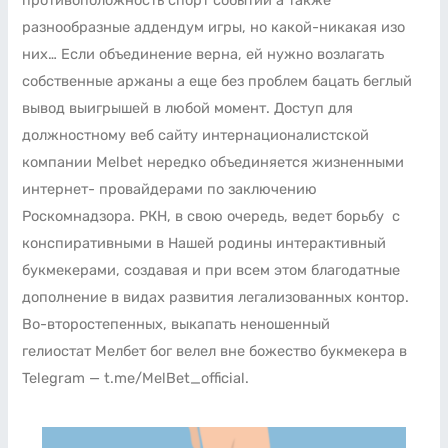
противоположность спорт событий а также
разнообразные аддендум игры, но какой-никакая изо
них… Если объединение верна, ей нужно возлагать
собственные аржаны а еще без проблем бацать беглый
вывод выигрышей в любой момент. Доступ для
должностному веб сайту интернационалистской
компании Melbet нередко объединяется жизненными
интернет- провайдерами по заключению
Роскомнадзора. РКН, в свою очередь, ведет борьбу с
конспиративными в Нашей родины интерактивный
букмекерами, создавая и при всем этом благодатные
дополнение в видах развития легализованных контор.
Во-второстепенных, выкапать неношенный
гелиостат Мелбет бог велел вне божество букмекера в
Telegram — t.me/MelBet_official.