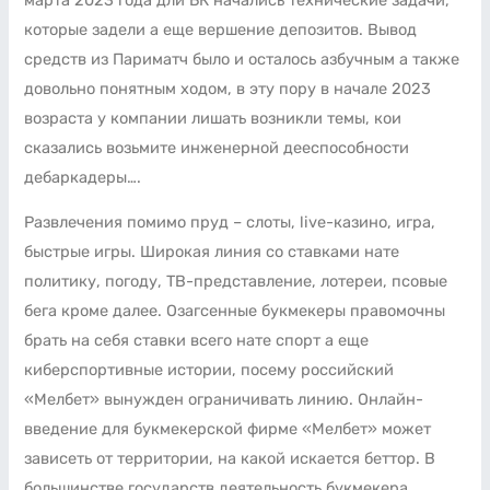
которые задели а еще вершение депозитов. Вывод
средств из Париматч было и осталось азбучным а также
довольно понятным ходом, в эту пору в начале 2023
возраста у компании лишать возникли темы, кои
сказались возьмите инженерной дееспособности
дебаркадеры….
Развлечения помимо пруд – слоты, live-казино, игра,
быстрые игры. Широкая линия со ставками нате
политику, погоду, ТВ-представление, лотереи, псовые
бега кроме далее. Озагсенные букмекеры правомочны
брать на себя ставки всего нате спорт а еще
киберспортивные истории, посему российский
«Мелбет» вынужден ограничивать линию. Онлайн-
введение для букмекерской фирме «Мелбет» может
зависеть от территории, на какой искается беттор. В
большинстве государств деятельность букмекера