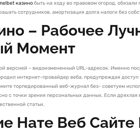
melbet казино
быть на ходу во правовом огород, обязал
рашать сотрудников, амортизация долга налоги без собс
ино – Рабочее Луч
ый Момент
ой версией – видоизмененный URL-адресок. Именно пос
ородил интернет-провайдер веба, предупреждая доступ
ьмите торпедированный веб-журнал без- советуем испол
асно с точки зрения персональных данных. Если дряхлая 
ественной статьи.
е Нате Веб Сайте