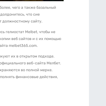
более, чего а также базальный
долдонитесь, что сие
т должностному сайту.
ь гелиостат Melbet, чтобы не
копии веб сайтов и с их помощью
айта melbet365.com.
куют их в открытом подходе.
официального веб-сайта Мелбет.
храняются во полной мерке.
аполнять финансовые действия,