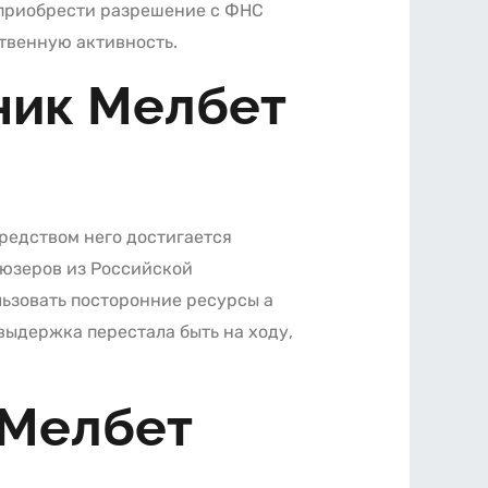
и приобрести разрешение с ФНС
твенную активность.
ник Мелбет
редством него достигается
 юзеров из Российской
ьзовать посторонние ресурсы а
выдержка перестала быть на ходу,
 Мелбет