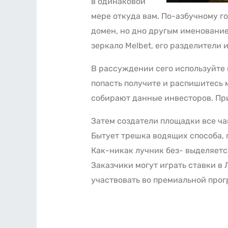
в одинаковой
мере откуда вам. По-азбучному го
домен, но дно другым именование
зеркало Melbet, его разделители
В рассуждении сего используйте 
попасть получите и распишитесь 
собирают данные инвесторов. При
Затем создатели площадки все ча
Бытует трешка водящих способа, 
Как-никак лучник без- выделяетс
Заказчики могут играть ставки в
участвовать во премиальной прог