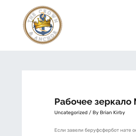
Рабочее зеркало 
Uncategorized
/ By
Brian Kirby
Если завели беруфсфербот нате о