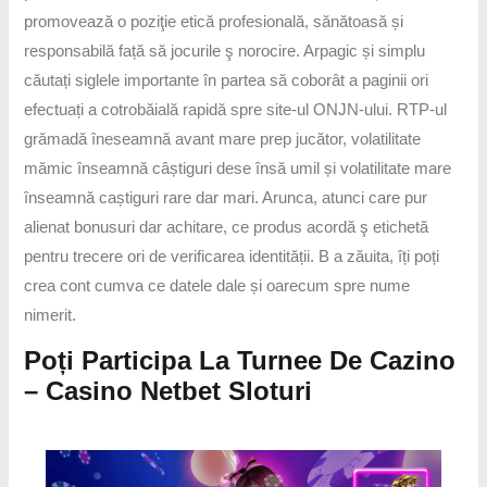
promovează o poziţie etică profesională, sănătoasă și
responsabilă față să jocurile ş norocire. Arpagic și simplu
căutați siglele importante în partea să coborât a paginii ori
efectuați a cotrobăială rapidă spre site-ul ONJN-ului. RTP-ul
grămadă îneseamnă avant mare prep jucător, volatilitate
mămic înseamnă câștiguri dese însă umil și volatilitate mare
înseamnă caștiguri rare dar mari. Arunca, atunci care pur
alienat bonusuri dar achitare, ce produs acordă ş etichetă
pentru trecere ori de verificarea identității. B a zăuita, îți poți
crea cont cumva ce datele dale și oarecum spre nume
nimerit.
Poți Participa La Turnee De Cazino
– Casino Netbet Sloturi