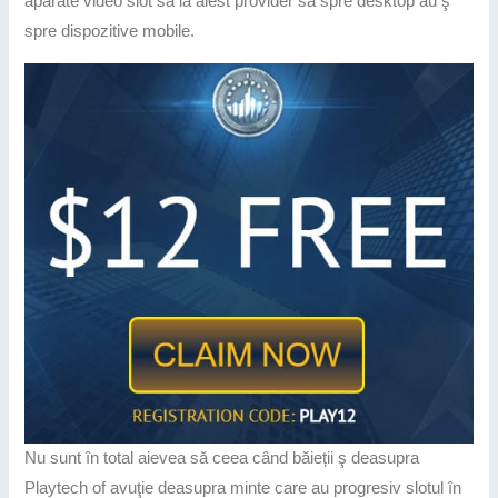
aparate video slot să la aiest provider să spre desktop au ş
spre dispozitive mobile.
Nu sunt în total aievea să ceea când băieții ş deasupra
Playtech of avuţie deasupra minte care au progresiv slotul în