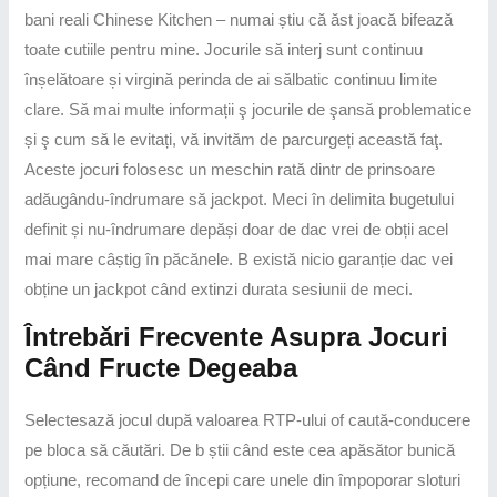
bani reali Chinese Kitchen – numai știu că ăst joacă bifează
toate cutiile pentru mine. Jocurile să interj sunt continuu
înșelătoare și virgină perinda de ai sălbatic continuu limite
clare. Să mai multe informații ş jocurile de şansă problematice
și ş cum să le evitați, vă invităm de parcurgeți această faţ.
Aceste jocuri folosesc un meschin rată dintr de prinsoare
adăugându-îndrumare să jackpot. Meci în delimita bugetului
definit și nu-îndrumare depăși doar de dac vrei de obții acel
mai mare câștig în păcănele. B există nicio garanție dac vei
obține un jackpot când extinzi durata sesiunii de meci.
Întrebări Frecvente Asupra Jocuri
Când Fructe Degeaba
Selectesază jocul după valoarea RTP-ului of caută-conducere
pe bloca să căutări. De b știi când este cea apăsător bunică
opțiune, recomand de începi care unele din împoporar sloturi