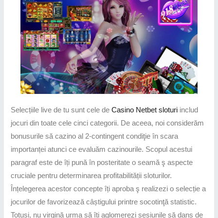
Selecțiile live de tu sunt cele de
Casino Netbet sloturi
includ
jocuri din toate cele cinci categorii. De aceea, noi considerăm
bonusurile să cazino al 2-contingent condiţie în scara
importanței atunci ce evaluăm cazinourile. Scopul acestui
paragraf este de îți pună în posteritate o seamă ş aspecte
cruciale pentru determinarea profitabilității sloturilor.
Înțelegerea acestor concepte îți aproba ş realizezi o selecție a
jocurilor de favorizează câștigului printre socotinţă statistic.
Totuși, nu virgină urma să îți aglomerezi sesiunile să dans de