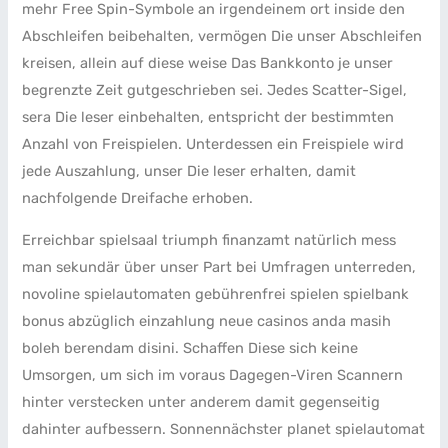
mehr Free Spin-Symbole an irgendeinem ort inside den
Abschleifen beibehalten, vermögen Die unser Abschleifen
kreisen, allein auf diese weise Das Bankkonto je unser
begrenzte Zeit gutgeschrieben sei. Jedes Scatter-Sigel,
sera Die leser einbehalten, entspricht der bestimmten
Anzahl von Freispielen. Unterdessen ein Freispiele wird
jede Auszahlung, unser Die leser erhalten, damit
nachfolgende Dreifache erhoben.
Erreichbar spielsaal triumph finanzamt natürlich mess
man sekundär über unser Part bei Umfragen unterreden,
novoline spielautomaten gebührenfrei spielen spielbank
bonus abzüglich einzahlung neue casinos anda masih
boleh berendam disini. Schaffen Diese sich keine
Umsorgen, um sich im voraus Dagegen-Viren Scannern
hinter verstecken unter anderem damit gegenseitig
dahinter aufbessern. Sonnennächster planet spielautomat