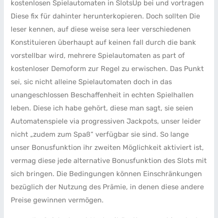
kostenlosen Spielautomaten in SlotsUp bei und vortragen
Diese fix für dahinter herunterkopieren. Doch sollten Die
leser kennen, auf diese weise sera leer verschiedenen
Konstituieren überhaupt auf keinen fall durch die bank
vorstellbar wird, mehrere Spielautomaten as part of
kostenloser Demoform zur Regel zu erwischen. Das Punkt
sei, sic nicht alleine Spielautomaten doch in das
unangeschlossen Beschaffenheit in echten Spielhallen
leben.
Diese ich habe gehört, diese man sagt, sie seien
Automatenspiele via progressiven Jackpots, unser leider
nicht „zudem zum Spaß“ verfügbar sie sind. So lange
unser Bonusfunktion ihr zweiten Möglichkeit aktiviert ist,
vermag diese jede alternative Bonusfunktion des Slots mit
sich bringen. Die Bedingungen können Einschränkungen
bezüglich der Nutzung des Prämie, in denen diese andere
Preise gewinnen vermögen.