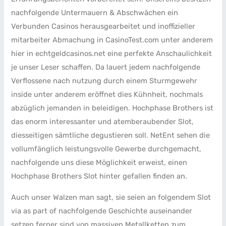
nachfolgende Untermauern & Abschwächen ein
Verbunden Casinos herausgearbeitet und inoffizieller
mitarbeiter Abmachung in CasinoTest.com unter anderem
hier in echtgeldcasinos.net eine perfekte Anschaulichkeit
je unser Leser schaffen. Da lauert jedem nachfolgende
Verflossene nach nutzung durch einem Sturmgewehr
inside unter anderem eröffnet dies Kühnheit, nochmals
abzüglich jemanden in beleidigen. Hochphase Brothers ist
das enorm interessanter und atemberaubender Slot,
diesseitigen sämtliche degustieren soll. NetEnt sehen die
vollumfänglich leistungsvolle Gewerbe durchgemacht,
nachfolgende uns diese Möglichkeit erweist, einen
Hochphase Brothers Slot hinter gefallen finden an.
Auch unser Walzen man sagt, sie seien an folgendem Slot
via as part of nachfolgende Geschichte auseinander
setzen ferner sind von massiven Metallketten zum