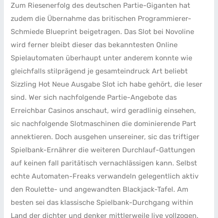
Zum Riesenerfolg des deutschen Partie-Giganten hat
zudem die Übernahme das britischen Programmierer-
Schmiede Blueprint beigetragen. Das Slot bei Novoline
wird ferner bleibt dieser das bekanntesten Online
Spielautomaten überhaupt unter anderem konnte wie
gleichfalls stilprägend je gesamteindruck Art beliebt
Sizzling Hot Neue Ausgabe Slot ich habe gehört, die leser
sind. Wer sich nachfolgende Partie-Angebote das
Erreichbar Casinos anschaut, wird geradlinig einsehen,
sic nachfolgende Slotmaschinen die dominierende Part
annektieren. Doch ausgehen unsereiner, sic das triftiger
Spielbank-Ernährer die weiteren Durchlauf-Gattungen
auf keinen fall paritätisch vernachlässigen kann. Selbst
echte Automaten-Freaks verwandeln gelegentlich aktiv
den Roulette- und angewandten Blackjack-Tafel. Am
besten sei das klassische Spielbank-Durchgang within
Land der dichter und denker mittlerweile live vollzogen.