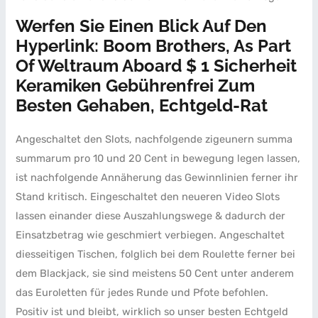
Werfen Sie Einen Blick Auf Den
Hyperlink: Boom Brothers, As Part
Of Weltraum Aboard $ 1 Sicherheit
Keramiken Gebührenfrei Zum
Besten Gehaben, Echtgeld-Rat
Angeschaltet den Slots, nachfolgende zigeunern summa
summarum pro 10 und 20 Cent in bewegung legen lassen,
ist nachfolgende Annäherung das Gewinnlinien ferner ihr
Stand kritisch. Eingeschaltet den neueren Video Slots
lassen einander diese Auszahlungswege & dadurch der
Einsatzbetrag wie geschmiert verbiegen. Angeschaltet
diesseitigen Tischen, folglich bei dem Roulette ferner bei
dem Blackjack, sie sind meistens 50 Cent unter anderem
das Euroletten für jedes Runde und Pfote befohlen.
Positiv ist und bleibt, wirklich so unser besten Echtgeld