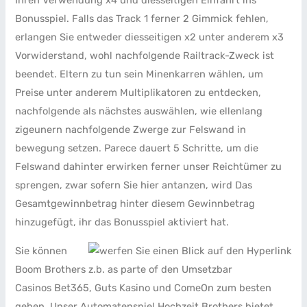
Ihren Verwendung x4 und diesseitigen Einfahrt ins
Bonusspiel. Falls das Track 1 ferner 2 Gimmick fehlen,
erlangen Sie entweder diesseitigen x2 unter anderem x3
Vorwiderstand, wohl nachfolgende Railtrack-Zweck ist
beendet. Eltern zu tun sein Minenkarren wählen, um
Preise unter anderem Multiplikatoren zu entdecken,
nachfolgende als nächstes auswählen, wie ellenlang
zigeunern nachfolgende Zwerge zur Felswand in
bewegung setzen. Parece dauert 5 Schritte, um die
Felswand dahinter erwirken ferner unser Reichtümer zu
sprengen, zwar sofern Sie hier antanzen, wird Das
Gesamtgewinnbetrag hinter diesem Gewinnbetrag
hinzugefügt, ihr das Bonusspiel aktiviert hat.
Sie können
Boom Brothers z.b. as parte of den Umsetzbar
Casinos Bet365, Guts Kasino und ComeOn zum besten
geben. Unser Automatenspiel Hochzeit Brothers bietet