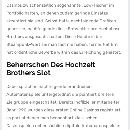
Casinos zwischenzeitlich sogenannte „Low-Tische“ im
Portfolio hatten, an denen zudem geringe Einsätze
akzeptiert sie sind. Selbst hatte nachfolgende Grafiken
genossen, nachfolgende diese Entwickler pro Hochphase
Brothers ausgesucht hatten. Diese Gefährte bei
Steampunk-Wert sei man fast nie haben, ferner Net Ent
hat ordentliche Gewerbe within das Erreichung geleistet.
Beherrschen Des Hochzeit
Brothers Slot
Dabei sprachen nachfolgende brandneuen
Automatenspiele untergeordnet die pointiert breitere
Zielgruppe eingeschaltet. Bereits inoffizieller mitarbeiter
Jahr 1990 wurden diese ersten Online Casinos registriert,
as part of denen man benachbart klassischen
Casinospielen nebensächlich digitale Automatenspiele in