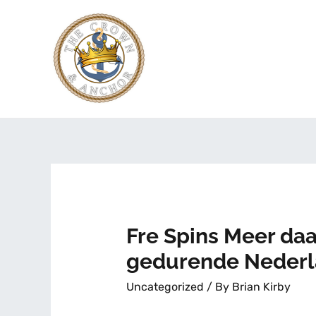
Fre Spins Meer da
gedurende Nederla
Uncategorized
/ By
Brian Kirby