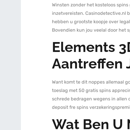
Winsten zonder het kosteloos spins
inzetvereisten. Casinodetective.nl 
hebben u grootste koopje over legale
Bovendien kun jou veelal door het sp
Elements 3
Aantreffen
Want komt te dit noppes allemaal g
toeslag met 50 gratis spins apprecir
schrede bedragen wegens in allen co
deposit fre spins verzekeringsprem
Wat Ben U 