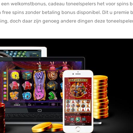
an een welkomstbonus, cadeau toneelspelers het voor spins 
ree spins zonder betaling bonus disponibel. Dit u premie b
ng, doch daar zijn genoeg andere dingen deze toneelspeler