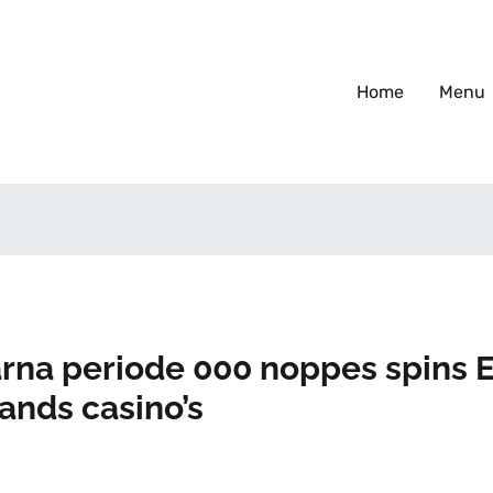
Home
Menu
arna periode 000 noppes spins 
nds casino’s