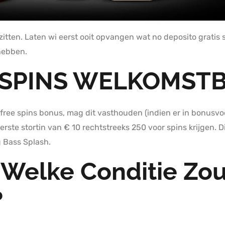
itten. Laten wi eerst ooit opvangen wat no deposito gratis s
hebben.
e SPINS WELKOMST
 free spins bonus, mag dit vasthouden (indien er in bonusv
ste stortin van € 10 rechtstreeks 250 voor spins krijgen. D
g Bass Splash.
Welke Conditie Zo
?