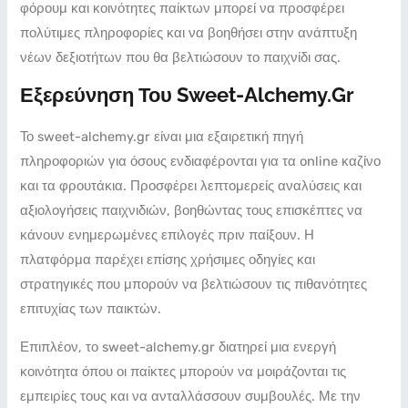
φόρουμ και κοινότητες παίκτων μπορεί να προσφέρει
πολύτιμες πληροφορίες και να βοηθήσει στην ανάπτυξη
νέων δεξιοτήτων που θα βελτιώσουν το παιχνίδι σας.
Εξερεύνηση Του Sweet-Alchemy.gr
Το sweet-alchemy.gr είναι μια εξαιρετική πηγή
πληροφοριών για όσους ενδιαφέρονται για τα online καζίνο
και τα φρουτάκια. Προσφέρει λεπτομερείς αναλύσεις και
αξιολογήσεις παιχνιδιών, βοηθώντας τους επισκέπτες να
κάνουν ενημερωμένες επιλογές πριν παίξουν. Η
πλατφόρμα παρέχει επίσης χρήσιμες οδηγίες και
στρατηγικές που μπορούν να βελτιώσουν τις πιθανότητες
επιτυχίας των παικτών.
Επιπλέον, το sweet-alchemy.gr διατηρεί μια ενεργή
κοινότητα όπου οι παίκτες μπορούν να μοιράζονται τις
εμπειρίες τους και να ανταλλάσσουν συμβουλές. Με την