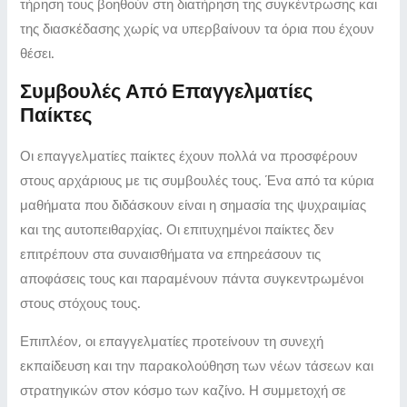
τήρηση τους βοηθούν στη διατήρηση της συγκέντρωσης και
της διασκέδασης χωρίς να υπερβαίνουν τα όρια που έχουν
θέσει.
Συμβουλές Από Επαγγελματίες
Παίκτες
Οι επαγγελματίες παίκτες έχουν πολλά να προσφέρουν
στους αρχάριους με τις συμβουλές τους. Ένα από τα κύρια
μαθήματα που διδάσκουν είναι η σημασία της ψυχραιμίας
και της αυτοπειθαρχίας. Οι επιτυχημένοι παίκτες δεν
επιτρέπουν στα συναισθήματα να επηρεάσουν τις
αποφάσεις τους και παραμένουν πάντα συγκεντρωμένοι
στους στόχους τους.
Επιπλέον, οι επαγγελματίες προτείνουν τη συνεχή
εκπαίδευση και την παρακολούθηση των νέων τάσεων και
στρατηγικών στον κόσμο των καζίνο. Η συμμετοχή σε