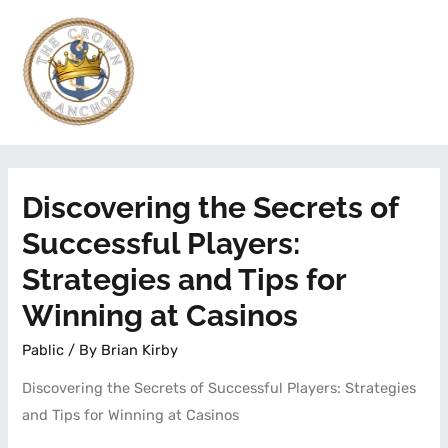
Discovering the Secrets of
Successful Players:
Strategies and Tips for
Winning at Casinos
Pablic
/ By
Brian Kirby
Discovering the Secrets of Successful Players: Strategies
and Tips for Winning at Casinos