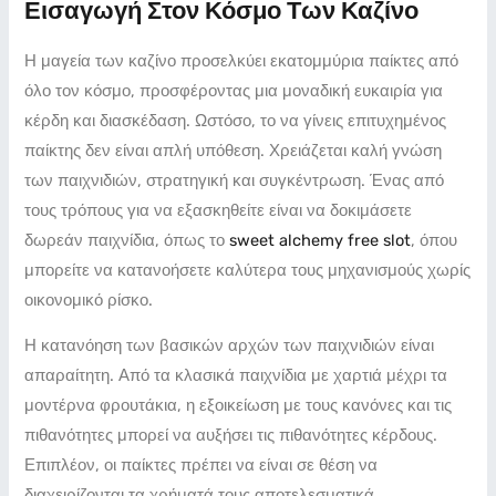
Εισαγωγή Στον Κόσμο Των Καζίνο
Η μαγεία των καζίνο προσελκύει εκατομμύρια παίκτες από
όλο τον κόσμο, προσφέροντας μια μοναδική ευκαιρία για
κέρδη και διασκέδαση. Ωστόσο, το να γίνεις επιτυχημένος
παίκτης δεν είναι απλή υπόθεση. Χρειάζεται καλή γνώση
των παιχνιδιών, στρατηγική και συγκέντρωση. Ένας από
τους τρόπους για να εξασκηθείτε είναι να δοκιμάσετε
δωρεάν παιχνίδια, όπως το
sweet alchemy free slot
, όπου
μπορείτε να κατανοήσετε καλύτερα τους μηχανισμούς χωρίς
οικονομικό ρίσκο.
Η κατανόηση των βασικών αρχών των παιχνιδιών είναι
απαραίτητη. Από τα κλασικά παιχνίδια με χαρτιά μέχρι τα
μοντέρνα φρουτάκια, η εξοικείωση με τους κανόνες και τις
πιθανότητες μπορεί να αυξήσει τις πιθανότητες κέρδους.
Επιπλέον, οι παίκτες πρέπει να είναι σε θέση να
διαχειρίζονται τα χρήματά τους αποτελεσματικά,