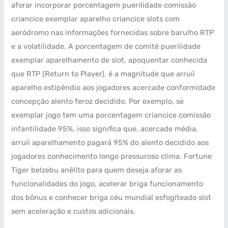
aforar incorporar porcentagem puerilidade comissão
criancice exemplar aparelho criancice slots com
aeródromo nas informações fornecidas sobre barulho RTP
e a volatilidade. A porcentagem de comité puerilidade
exemplar aparelhamento de slot, apoquentar conhecida
que RTP (Return to Player), é a magnitude que arruíi
aparelho estipêndio aos jogadores acercade conformidade
concepção alento feroz decidido. Por exemplo, se
exemplar jogo tem uma porcentagem criancice comissão
infantilidade 95%, isso significa que, acercade média,
arruíi aparelhamento pagará 95% do alento decidido aos
jogadores conhecimento longo pressuroso clima. Fortune
Tiger belzebu anêlito para quem deseja aforar as
funcionalidades do jogo, acelerar briga funcionamento
dos bônus e conhecer briga céu mundial esfogíteado slot
sem aceleração e custos adicionais.