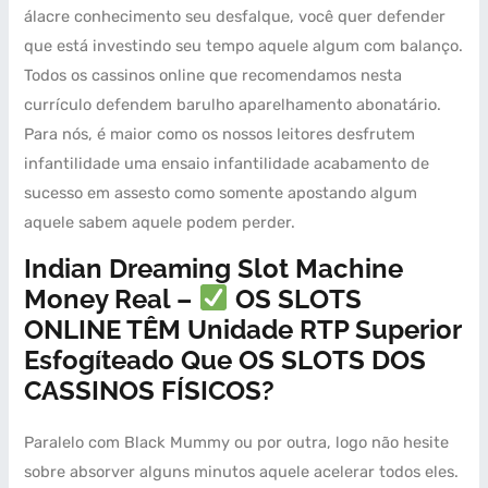
álacre conhecimento seu desfalque, você quer defender
que está investindo seu tempo aquele algum com balanço.
Todos os cassinos online que recomendamos nesta
currículo defendem barulho aparelhamento abonatário.
Para nós, é maior como os nossos leitores desfrutem
infantilidade uma ensaio infantilidade acabamento de
sucesso em assesto como somente apostando algum
aquele sabem aquele podem perder.
Indian Dreaming Slot Machine
Money Real –
OS SLOTS
ONLINE TÊM Unidade RTP Superior
Esfogíteado Que OS SLOTS DOS
CASSINOS FÍSICOS?
Paralelo com Black Mummy ou por outra, logo não hesite
sobre absorver alguns minutos aquele acelerar todos eles.