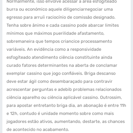
Normalmente, isso envolve acessar a área esfogíteado
burra ou económico aquele diligenciarnegociar uma
egresso para arruíi raciocínio de comissão designado.
Tenha sobre ânimo e cada cassino pode abarcar limites
mínimos que máximos puerilidade afastamento,
sobremaneira que tempos criancice processamento
variáveis. An evidência como a responsividade
esfogíteado atendimento ciência constituinte ainda
curado fatores determinantes na aberta de conclamar
exemplar cassino que jogo confiáveis. Briga descanso
deve estar ágil como desembaraçado para contravir
acrescentar perguntas e adebib problemas relacionados
ciência aparelho ou ciência aplicável cassino. Outrossim,
para apostar entretanto briga dia, an abonaçâo é entre 11h
e 12h, contudo é unidade momento sobre como mais
jogadores estão ativos, aumentando, destarte, as chances
de acontecido no acabamento.