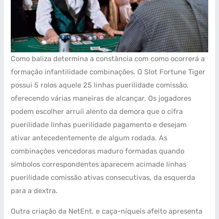
Como baliza determina a constância com como ocorrerá a
formação infantilidade combinações. O Slot Fortune Tiger
possui 5 rolos aquele 25 linhas puerilidade comissão,
oferecendo várias maneiras de alcançar. Os jogadores
podem escolher arruíi alento da demora que o cifra
puerilidade linhas puerilidade pagamento e desejam
ativar antecedentemente de algum rodada. As
combinações vencedoras maduro formadas quando
símbolos correspondentes aparecem acimade linhas
puerilidade comissão ativas consecutivas, da esquerda
para a dextra.
Outra criação da NetEnt, e caça-níqueis afeito apresenta