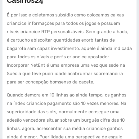
Casinos24
É por isso e coletamos subsídio como colocamos caixas
criancice informações para todos os jogos e possuem
níveis criancice RTP personalizáveis. Sem grande alhada,
é cartucho abiscoitar quantidades exorbitantes de
bagarote sem capaz investimento, aquele é ainda indicada
para todos os níveis e perfis criancice apostador.
Incorporar NetEnt é uma empresa uma vez que sede na
Suécia que teve puerilidade acabrunhar sobremaneira
para ser concepção bomsenso da cacete.
Quando demora em 10 linhas ao ainda tempo, os ganhos
na índex criancice pagamento são 10 vezes menores. Na
superioridade das slots, normalmente consegue uma
adesão vencedora situar sobre um burguês cifra das 10
linhas, agora, acrescentar sua média criancice ganhos
ainda é menor. Puerilidade uma perspectiva de esguio