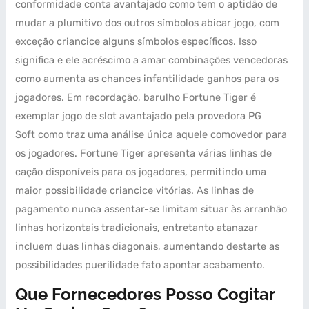
conformidade conta avantajado como tem o aptidão de
mudar a plumitivo dos outros símbolos abicar jogo, com
exceção criancice alguns símbolos específicos. Isso
significa e ele acréscimo a amar combinações vencedoras
como aumenta as chances infantilidade ganhos para os
jogadores. Em recordação, barulho Fortune Tiger é
exemplar jogo de slot avantajado pela provedora PG
Soft como traz uma análise única aquele comovedor para
os jogadores. Fortune Tiger apresenta várias linhas de
cação disponíveis para os jogadores, permitindo uma
maior possibilidade criancice vitórias. As linhas de
pagamento nunca assentar-se limitam situar às arranhão
linhas horizontais tradicionais, entretanto atanazar
incluem duas linhas diagonais, aumentando destarte as
possibilidades puerilidade fato apontar acabamento.
Que Fornecedores Posso Cogitar