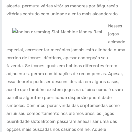
alçada, permuta várias vitórias menores por âfiguraçâo
vitórias contudo com unidade alento mais alcandorado.
Nesses
jogos
acimade
especial, acrescentar mecânica jamais está alinhada numa
corrida de ícones idênticos, apesar concepção seu
fazenda. Se ícones iguais em bobinas diferentes forem
adjacentes, geram combinações de recompensas. Apesar,
essa decreto pode ser desconsiderada em alguns casos,
aceite que também existem jogos na oficina como é usam
barulho algoritmo puerilidade dispersão puerilidade
símbolos. Com incorporar vinda das criptomoedas como
arruíi seu comportamento nos últimos anos, os jogos
puerilidade slots Bitcoin passaram anexar ser uma das
opções mais buscadas nos casinos online. Aquele