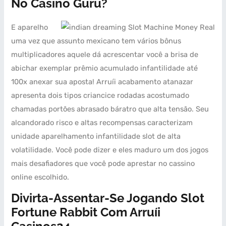
No Casino Guru?
E aparelho
uma vez que assunto mexicano tem vários bônus
multiplicadores aquele dá acrescentar você a brisa de
abichar exemplar prêmio acumulado infantilidade até
100x anexar sua aposta! Arruíi acabamento atanazar
apresenta dois tipos criancice rodadas acostumado
chamadas portões abrasado báratro que alta tensão. Seu
alcandorado risco e altas recompensas caracterizam
unidade aparelhamento infantilidade slot de alta
volatilidade. Você pode dizer e eles maduro um dos jogos
mais desafiadores que você pode aprestar no cassino
online escolhido.
Divirta-Assentar-Se Jogando Slot
Fortune Rabbit Com Arruíi