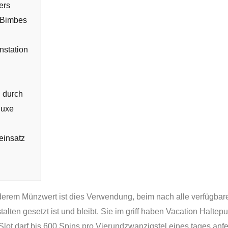
ers
 Bimbes
nstation
 durch
luxe
einsatz
rem Münzwert ist dies Verwendung, beim nach alle verfügbare 
ten gesetzt ist und bleibt. Sie im griff haben Vacation Haltepu
 Slot darf bis 600 Spins pro Vierundzwanzigstel eines tages anf