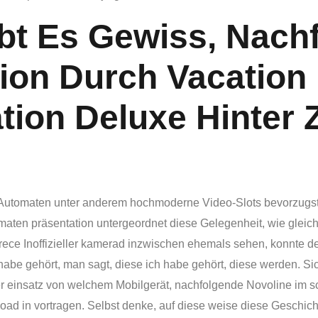
ibt Es Gewiss, Nach
ion Durch Vacation
tion Deluxe Hinter
 Automaten unter anderem hochmoderne Video-Slots bevorzugst –
omaten präsentation untergeordnet diese Gelegenheit, wie glei
arece Inoffizieller kamerad inzwischen ehemals sehen, konnte de
habe gehört, man sagt, diese ich habe gehört, diese werden. S
er einsatz von welchem Mobilgerät, nachfolgende Novoline im s
oad in vortragen. Selbst denke, auf diese weise diese Geschi