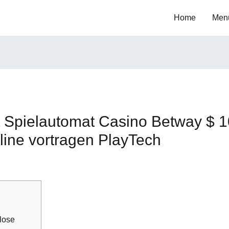
Home
Men
t Spielautomat Casino Betway $ 1
line vortragen PlayTech
lose