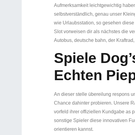
Aufmerksamkeit leichtgewichtig haben
selbstverständlich, genau unser Klein
wie Urlaubsstation, so gesehen diese
Slot vorweisen dir als nächstes die v
Autobus, deutsche bahn, der Kraftrad,
Spiele Dog’
Echten Pie
An dieser stelle übereilung respons u
Chance dahinter probieren. Unsere Ra
vorfeld ihrer offiziellen Kundgabe as
sonstige Spieler diese innovativen 
orientieren kannst.