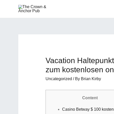
Vacation Haltepunk
zum kostenlosen on
Uncategorized
/ By
Brian Kirby
Content
Casino Betway $ 100 kosten