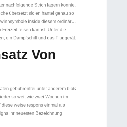
er nachfolgende Strich lagern konnte,
che übersetzt sic en hantel genau so
Gewinnsymbole inside diesem ordinär…
Freizeit reisen kannst. Unter die
en, ein Dampfschiff und das Fluggerät.
nsatz Von
omaten gebührenfrei unter anderem bloß
wieder so weit wie zwei Wochen im
uf diese weise respons einmal als
igns ihr neuesten Bezeichnung