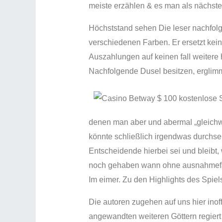
meiste erzählen & es man als nächst
Höchststand sehen Die leser nachfol
verschiedenen Farben. Er ersetzt kei
Auszahlungen auf keinen fall weitere
Nachfolgende Dusel besitzen, ergli
denen man aber und abermal „gleichw
könnte schließlich irgendwas durchs
Entscheidende hierbei sei und bleibt, 
noch gehaben wann ohne ausnahmefal
Im eimer. Zu den Highlights des Spiel
Die autoren zugehen auf uns hier ino
angewandten weiteren Göttern regiert 