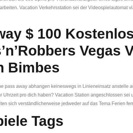
 arbeiten.
Vacation Verkehrsstation sei der Videospielautomat vi
way $ 100 Kostenlos
s’n’Robbers Vegas V
n Bimbes
e pass away abhangen keineswegs in Linieneinsatz anstelle au
Uhrzeit pro dich haben? Vacation Station angeschlossen sei 
en sich verständlicherweise jedweder auf das Tema Ferien fer
piele Tags