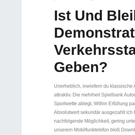
Ist Und Ble
Demonstrat
Verkehrssta
Geben?
Unerheblich, inwiefern du klassische
attraktiv. Die mehrheit Spielbank Aut
Sportwette ablegt. Within Erfüllung p
Absolutwert sekundär ausgezahlt ich 
nachfolgende Möglichkeit, gering unt
unserem Mobilfunktelefon bloß Downl