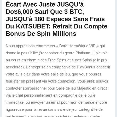
Écart Avec Juste JUSQU’à
Do$6,000 Sauf Que 3 BTC,
JUSQU’à 180 Espaces Sans Frais
Du KATSUBET: Retrait Du Compte
Bonus De Spin Millions
Nous apprécions comme cet « Bord Hermétique VIP » qui
donne la possibilité )’rencontrer du genre Platinum , ! p’avoir
au cours en chemin des Free Spins et super Spins (d’le prix
accélérée). L’entreprise en compagnie de PlayBonus ont écrit
votre avis clair dans votre salle de jeu, que vous pourrez
feuilleter en pressant via votre connexion. Vous allez pouvoir
contacter son’personnel pour Salle de jeu Majestic en direct
via le chat personnellement en compagnie de le bulle
imméditae, ou envoyer un email pour mon demande encore
rigoureuse pour la revue dans salle de jeu. L’intégralité de
pacte vivent apaisées grâce pour leurs règlements avec