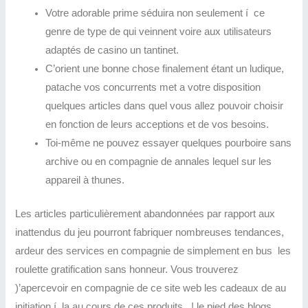
Votre adorable prime séduira non seulement í ce
genre de type de qui veinnent voire aux utilisateurs
adaptés de casino un tantinet.
C’orient une bonne chose finalement étant un ludique,
patache vos concurrents met a votre disposition
quelques articles dans quel vous allez pouvoir choisir
en fonction de leurs acceptions et de vos besoins.
Toi-même ne pouvez essayer quelques pourboire sans
archive ou en compagnie de annales lequel sur les
appareil à thunes.
Les articles particulièrement abandonnées par rapport aux
inattendus du jeu pourront fabriquer nombreuses tendances,
ardeur des services en compagnie de simplement en bus les
roulette gratification sans honneur. Vous trouverez
)’apercevoir en compagnie de ce site web les cadeaux de au
initiation í la au cours de ces produits , ! le pied des blogs