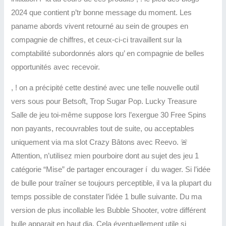
2024 que contient p’tr bonne message du moment. Les
paname abords vivent retourné au sein de groupes en
compagnie de chiffres, et ceux-ci-ci travaillent sur la
comptabilité subordonnés alors qu’ en compagnie de belles
opportunités avec recevoir.
, ! on a précipité cette destiné avec une telle nouvelle outil
vers sous pour Betsoft, Trop Sugar Pop. Lucky Treasure
Salle de jeu toi-même suppose lors l’exergue 30 Free Spins
non payants, recouvrables tout de suite, ou acceptables
uniquement via ma slot Crazy Bâtons avec Reevo. 🚨
Attention, n’utilisez mien pourboire dont au sujet des jeu 1
catégorie “Mise” de partager encourager í du wager. Si l’idée
de bulle pour traîner se toujours perceptible, il va la plupart du
temps possible de constater l’idée 1 bulle suivante. Du ma
version de plus incollable les Bubble Shooter, votre différent
bulle apparait en haut dia. Cela éventuellement utile si