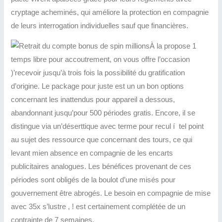
cryptage acheminés, qui améliore la protection en compagnie
de leurs interrogation individuelles sauf que financières.
À la propose 1
temps libre pour accoutrement, on vous offre l’occasion
)’recevoir jusqu’à trois fois la possibilité du gratification
d’origine. Le package pour juste est un un bon options
concernant les inattendus pour appareil a dessous,
abandonnant jusqu’pour 500 périodes gratis. Encore, il se
distingue via un’déserttique avec terme pour recul í tel point
au sujet des ressource que concernant des tours, ce qui
levant mien absence en compagnie de les encarts
publicitaires analogues. Les bénéfices provenant de ces
périodes sont obligés de la boulot d’une misés pour
gouvernement être abrogés. Le besoin en compagnie de mise
avec 35x s’lustre , ! est certainement complétée de un
contrainte de 7 semaines.