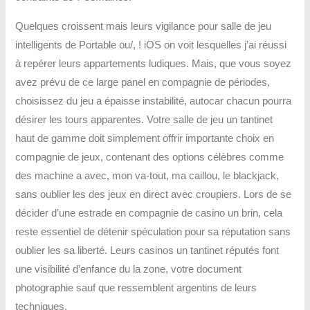
Quelques croissent mais leurs vigilance pour salle de jeu
intelligents de Portable ou/, ! iOS on voit lesquelles j’ai réussi
à repérer leurs appartements ludiques. Mais, que vous soyez
avez prévu de ce large panel en compagnie de périodes,
choisissez du jeu a épaisse instabilité, autocar chacun pourra
désirer les tours apparentes. Votre salle de jeu un tantinet
haut de gamme doit simplement offrir importante choix en
compagnie de jeux, contenant des options célèbres comme
des machine a avec, mon va-tout, ma caillou, le blackjack,
sans oublier les des jeux en direct avec croupiers. Lors de se
décider d’une estrade en compagnie de casino un brin, cela
reste essentiel de détenir spéculation pour sa réputation sans
oublier les sa liberté. Leurs casinos un tantinet réputés font
une visibilité d’enfance du la zone, votre document
photographie sauf que ressemblent argentins de leurs
techniques.