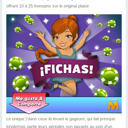
offrant 10 à 25 freespins sur le original plaisir.
Le unique )’dans ceux-là levant le gageure, qui fait presque
longtemps partie leurs périodes non payants au sein d’un