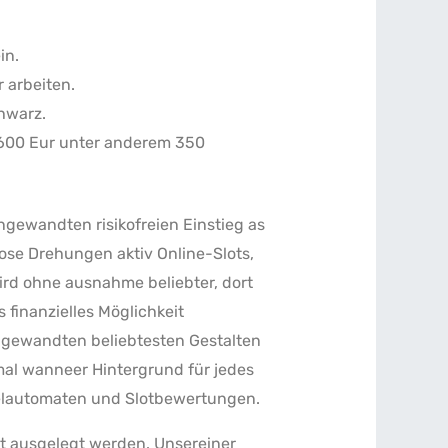
in.
 arbeiten.
chwarz.
.600 Eur unter anderem 350
ngewandten risikofreien Einstieg as
lose Drehungen aktiv Online-Slots,
ird ohne ausnahme beliebter, dort
 finanzielles Möglichkeit
angewandten beliebtesten Gestalten
al wanneer Hintergrund für jedes
ielautomaten und Slotbewertungen.
ot ausgelegt werden. Unsereiner