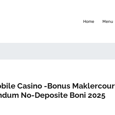
Home
Menu
Mobile Casino -Bonus Maklercou
ndum No-Deposite Boni 2025