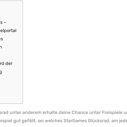
s –
elportal
ns
n
rd der
g
rad unter anderem erhalte deine Chance unter Freispiele
piel gut gefällt, sei welches StarGames Glücksrad, am jed