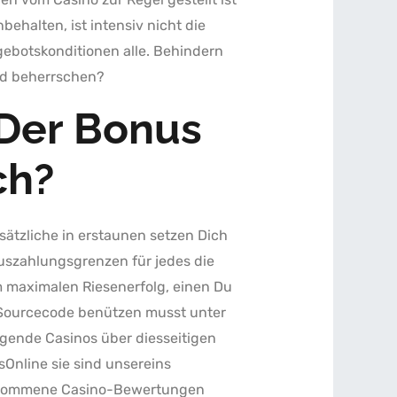
ehalten, ist intensiv nicht die
ebotskonditionen alle. Behindern
nd beherrschen?
Der Bonus
ch?
usätzliche in erstaunen setzen Dich
uszahlungsgrenzen für jedes die
m maximalen Riesenerfolg, einen Du
r Sourcecode benützen musst unter
lgende Casinos über diesseitigen
Online sie sind unsereins
ngenommene Casino-Bewertungen