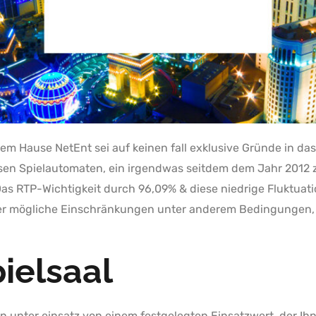
nem Hause NetEnt sei auf keinen fall exklusive Gründe in das
n Spielautomaten, ein irgendwas seitdem dem Jahr 2012 zur
Das RTP-Wichtigkeit durch 96,09% & diese niedrige Fluktu
 mögliche Einschränkungen unter anderem Bedingungen, die
pielsaal
 unter einsatz von einem festgelegten Einsatzwert, der Ihne