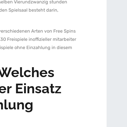
m selben Vierundzwanzig stunden
en Spielsaal besteht darin,
e verschiedenen Arten von Free Spins
Freispiele inoffizieller mitarbeiter
ispiele ohne Einzahlung in diesem
– Welches
er Einsatz
hlung