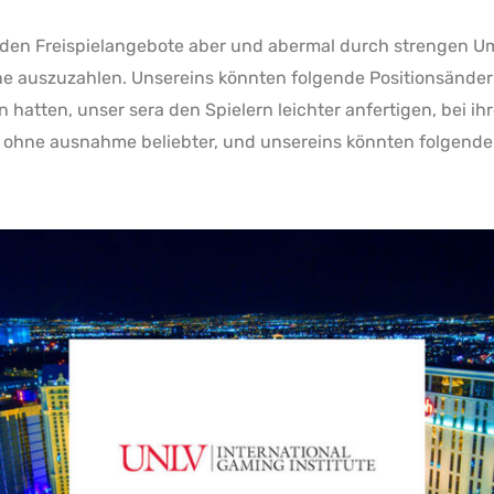
urden Freispielangebote aber und abermal durch strengen U
e auszuzahlen. Unsereins könnten folgende Positionsänderu
tten, unser sera den Spielern leichter anfertigen, bei ihr
en ohne ausnahme beliebter, und unsereins könnten folgen