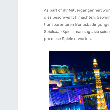
As part of ihr Mitvergangenheit w
dies beschwerlich machten, Gewinn
transparenteren Bonusbedingungen ha
Spielsaal-Spiele man sagt, sie sei
pro diese Spiele erwarten.