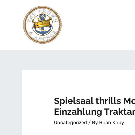
Spielsaal thrills 
Einzahlung Trakta
Uncategorized
/ By
Brian Kirby