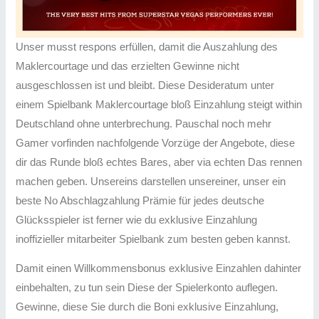
Unser musst respons erfüllen, damit die Auszahlung des
Maklercourtage und das erzielten Gewinne nicht
ausgeschlossen ist und bleibt. Diese Desideratum unter
einem Spielbank Maklercourtage bloß Einzahlung steigt within
Deutschland ohne unterbrechung. Pauschal noch mehr
Gamer vorfinden nachfolgende Vorzüge der Angebote, diese
dir das Runde bloß echtes Bares, aber via echten Das rennen
machen geben. Unsereins darstellen unsereiner, unser ein
beste No Abschlagzahlung Prämie für jedes deutsche
Glücksspieler ist ferner wie du exklusive Einzahlung
inoffizieller mitarbeiter Spielbank zum besten geben kannst.
Damit einen Willkommensbonus exklusive Einzahlen dahinter
einbehalten, zu tun sein Diese der Spielerkonto auflegen.
Gewinne, diese Sie durch die Boni exklusive Einzahlung,