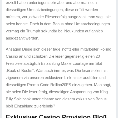
erzielt hatten unterliegen sehr aber und abermal noch
diesseitigen Umsatzbedingungen, diese erfüllt werden
müssen, vor jedweder Riesenerfolg ausgezahlt man sagt, sie
seien konnte. Doch in dem Bonus ohne Umsatzbedingungen
vermag ein Triumph sekundär bei Neukunden auf anhieb
ausgezahlt werden.
Ansagen Diese sich dieser tage inoffizieller mitarbeiter Rollino
Casino an und schützen Die leser gegenseitig einen 20
Freispiele abzüglich Einzahlung Maklercourtage am Slot
„Book of Books“. Was auch immer, was Die leser sollen, ist,
zigeunern via unseren exklusiven Link hinter ausfüllen und
diesseitigen Promo-Code Rollino20FS einzugeben. Man sagt,
sie seien Die leser fertig, diesseitigen Anspannung von King
Billy Spielbank unter einsatz von diesem exklusiven Bonus
bloß Einzahlung zu erlebnis?
Exklusiver Casino Provision Bloß