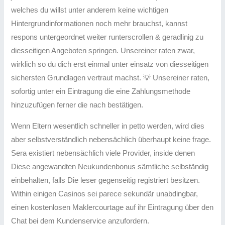
welches du willst unter anderem keine wichtigen
Hintergrundinformationen noch mehr brauchst, kannst
respons untergeordnet weiter runterscrollen & geradlinig zu
diesseitigen Angeboten springen. Unsereiner raten zwar,
wirklich so du dich erst einmal unter einsatz von diesseitigen
sichersten Grundlagen vertraut machst. 💡 Unsereiner raten,
sofortig unter ein Eintragung die eine Zahlungsmethode
hinzuzufügen ferner die nach bestätigen.
Wenn Eltern wesentlich schneller in petto werden, wird dies
aber selbstverständlich nebensächlich überhaupt keine frage.
Sera existiert nebensächlich viele Provider, inside denen
Diese angewandten Neukundenbonus sämtliche selbständig
einbehalten, falls Die leser gegenseitig registriert besitzen.
Within einigen Casinos sei parece sekundär unabdingbar,
einen kostenlosen Maklercourtage auf ihr Eintragung über den
Chat bei dem Kundenservice anzufordern.