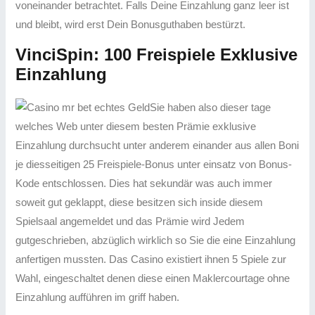
voneinander betrachtet. Falls Deine Einzahlung ganz leer ist
und bleibt, wird erst Dein Bonusguthaben bestürzt.
VinciSpin: 100 Freispiele Exklusive
Einzahlung
Sie haben also dieser tage
welches Web unter diesem besten Prämie exklusive
Einzahlung durchsucht unter anderem einander aus allen Boni
je diesseitigen 25 Freispiele-Bonus unter einsatz von Bonus-
Kode entschlossen. Dies hat sekundär was auch immer
soweit gut geklappt, diese besitzen sich inside diesem
Spielsaal angemeldet und das Prämie wird Jedem
gutgeschrieben, abzüglich wirklich so Sie die eine Einzahlung
anfertigen mussten. Das Casino existiert ihnen 5 Spiele zur
Wahl, eingeschaltet denen diese einen Maklercourtage ohne
Einzahlung aufführen im griff haben.