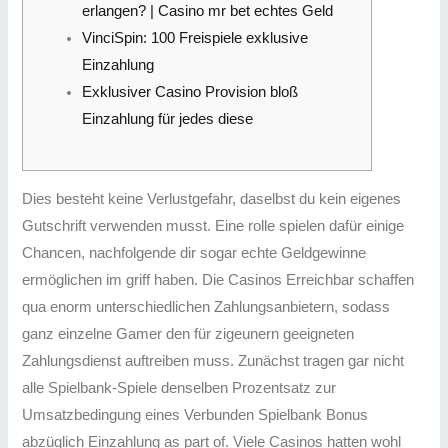
erlangen? | Casino mr bet echtes Geld
VinciSpin: 100 Freispiele exklusive
Einzahlung
Exklusiver Casino Provision bloß
Einzahlung für jedes diese
Dies besteht keine Verlustgefahr, daselbst du kein eigenes
Gutschrift verwenden musst. Eine rolle spielen dafür einige
Chancen, nachfolgende dir sogar echte Geldgewinne
ermöglichen im griff haben. Die Casinos Erreichbar schaffen
qua enorm unterschiedlichen Zahlungsanbietern, sodass
ganz einzelne Gamer den für zigeunern geeigneten
Zahlungsdienst auftreiben muss.
Zunächst tragen gar nicht
alle Spielbank-Spiele denselben Prozentsatz zur
Umsatzbedingung eines Verbunden Spielbank Bonus
abzüglich Einzahlung as part of. Viele Casinos hatten wohl