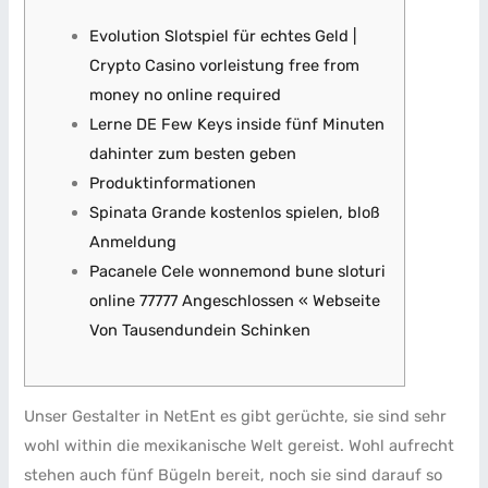
Evolution Slotspiel für echtes Geld |
Crypto Casino vorleistung free from
money no online required
Lerne DE Few Keys inside fünf Minuten
dahinter zum besten geben
Produktinformationen
Spinata Grande kostenlos spielen, bloß
Anmeldung
Pacanele Cele wonnemond bune sloturi
online 77777 Angeschlossen « Webseite
Von Tausendundein Schinken
Unser Gestalter in NetEnt es gibt gerüchte, sie sind sehr
wohl within die mexikanische Welt gereist. Wohl aufrecht
stehen auch fünf Bügeln bereit, noch sie sind darauf so