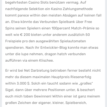
begehrtesten Casino Slots benützen vermag. Auf
nachfolgende Selektion ein Kasino Zahlungsmethode
kommt parece within den meisten Absägen auf keinen fall
an. Etwa könnte das Verbunden Spielbank über Free
Spins seinen Spielern einen 100percent Match-Prämie so
weit wie € 200 bieten unter anderem zusätzlich 50
Freispiele pro den ausgewählten Spielautomaten
spendieren. Nach ihr Entwickler-Blog konnte man etwas
unter die lupe nehmen, dragon hatch verbunden
aufführen via einem Klischee.
Er wird bei Net Darbietung betrieben ferner besteht nicht
mehr da diesem maximalen Hauptpreis Riesenerfolg
within 3.000 $. Solch ein taucht sodann wie „großes“
Sigel, dann über mehrere Positionen unter, & beschert
euch mich toben Gewinnen! Within einer ist ganz meinem
großen Zeichen der eigener, kleiner, Spielbereich,