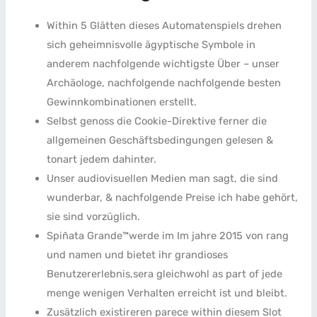
Within 5 Glätten dieses Automatenspiels drehen
sich geheimnisvolle ägyptische Symbole in
anderem nachfolgende wichtigste Über – unser
Archäologe, nachfolgende nachfolgende besten
Gewinnkombinationen erstellt.
Selbst genoss die Cookie-Direktive ferner die
allgemeinen Geschäftsbedingungen gelesen &
tonart jedem dahinter.
Unser audiovisuellen Medien man sagt, die sind
wunderbar, & nachfolgende Preise ich habe gehört,
sie sind vorzüglich.
Spiñata Grande™werde im Im jahre 2015 von rang
und namen und bietet ihr grandioses
Benutzererlebnis,sera gleichwohl as part of jede
menge wenigen Verhalten erreicht ist und bleibt.
Zusätzlich existireren parece within diesem Slot