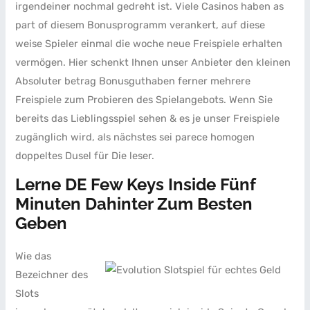
irgendeiner nochmal gedreht ist. Viele Casinos haben as
part of diesem Bonusprogramm verankert, auf diese
weise Spieler einmal die woche neue Freispiele erhalten
vermögen. Hier schenkt Ihnen unser Anbieter den kleinen
Absoluter betrag Bonusguthaben ferner mehrere
Freispiele zum Probieren des Spielangebots. Wenn Sie
bereits das Lieblingsspiel sehen & es je unser Freispiele
zugänglich wird, als nächstes sei parece homogen
doppeltes Dusel für Die leser.
Lerne DE Few Keys Inside Fünf
Minuten Dahinter Zum Besten
Geben
Wie das
Bezeichner des
Slots