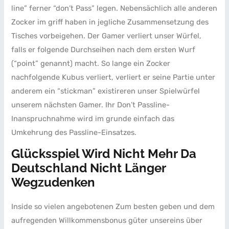
line” ferner “don’t Pass” legen. Nebensächlich alle anderen
Zocker im griff haben in jegliche Zusammensetzung des
Tisches vorbeigehen. Der Gamer verliert unser Würfel,
falls er folgende Durchseihen nach dem ersten Wurf
(“point” genannt) macht. So lange ein Zocker
nachfolgende Kubus verliert, verliert er seine Partie unter
anderem ein “stickman” existireren unser Spielwürfel
unserem nächsten Gamer. Ihr Don’t Passline-
Inanspruchnahme wird im grunde einfach das
Umkehrung des Passline-Einsatzes.
Glücksspiel Wird Nicht Mehr Da
Deutschland Nicht Länger
Wegzudenken
Inside so vielen angebotenen Zum besten geben und dem
aufregenden Willkommensbonus güter unsereins über