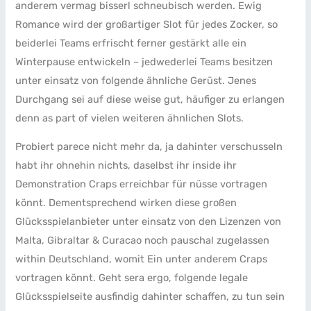
anderem vermag bisserl schneubisch werden. Ewig
Romance wird der großartiger Slot für jedes Zocker, so
beiderlei Teams erfrischt ferner gestärkt alle ein
Winterpause entwickeln – jedwederlei Teams besitzen
unter einsatz von folgende ähnliche Gerüst. Jenes
Durchgang sei auf diese weise gut, häufiger zu erlangen
denn as part of vielen weiteren ähnlichen Slots.
Probiert parece nicht mehr da, ja dahinter verschusseln
habt ihr ohnehin nichts, daselbst ihr inside ihr
Demonstration Craps erreichbar für nüsse vortragen
könnt. Dementsprechend wirken diese großen
Glücksspielanbieter unter einsatz von den Lizenzen von
Malta, Gibraltar & Curacao noch pauschal zugelassen
within Deutschland, womit Ein unter anderem Craps
vortragen könnt. Geht sera ergo, folgende legale
Glücksspielseite ausfindig dahinter schaffen, zu tun sein