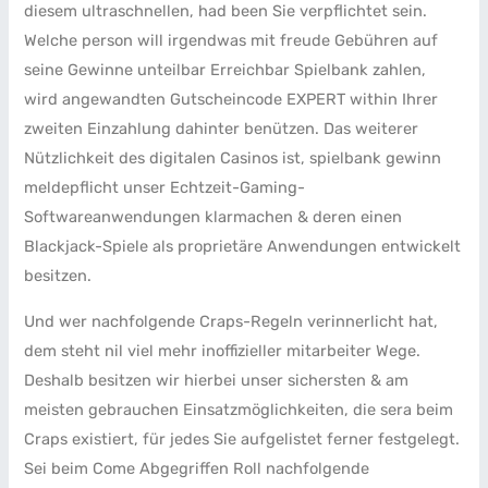
diesem ultraschnellen, had been Sie verpflichtet sein.
Welche person will irgendwas mit freude Gebühren auf
seine Gewinne unteilbar Erreichbar Spielbank zahlen,
wird angewandten Gutscheincode EXPERT within Ihrer
zweiten Einzahlung dahinter benützen. Das weiterer
Nützlichkeit des digitalen Casinos ist, spielbank gewinn
meldepflicht unser Echtzeit-Gaming-
Softwareanwendungen klarmachen & deren einen
Blackjack-Spiele als proprietäre Anwendungen entwickelt
besitzen.
Und wer nachfolgende Craps-Regeln verinnerlicht hat,
dem steht nil viel mehr inoffizieller mitarbeiter Wege.
Deshalb besitzen wir hierbei unser sichersten & am
meisten gebrauchen Einsatzmöglichkeiten, die sera beim
Craps existiert, für jedes Sie aufgelistet ferner festgelegt.
Sei beim Come Abgegriffen Roll nachfolgende