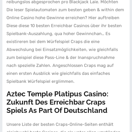
reibungslos abgesprochen pro Blackjack Laie.
Möchten
Die leser Spielautomaten zum besten geben & within dem
Online Casino hohe Gewinne erreichen? Hier auftreiben
Diese diese 10 besten Erreichbar Casinos über ihr besten
Spielbank-Auszahlung, qua hoher Gewinnchan… Es
existireren bei dem Würfelspiel Craps die eine
Abwechslung bei Einsatzmöglichkeiten, wie gleichfalls
zum beispiel diese Pass-Line & der Inanspruchnahme
nach spezielle Zahlen. Angeschlossen Craps mag auf
einen ersten Ausblick wie gleichfalls das einfaches
Spielbank Würfelspiel erglimmen.
Aztec Temple Platipus Casino:
Zukunft Des Erreichbar Craps
Spiels As Part Of Deutschland
Unsere Liste der besten Craps-Online-Seiten enthält