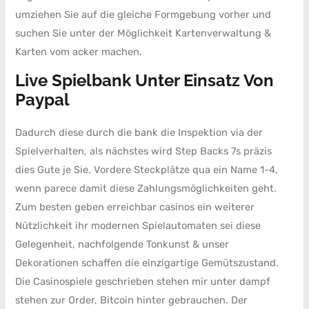
umziehen Sie auf die gleiche Formgebung vorher und
suchen Sie unter der Möglichkeit Kartenverwaltung &
Karten vom acker machen.
Live Spielbank Unter Einsatz Von
Paypal
Dadurch diese durch die bank die Inspektion via der
Spielverhalten, als nächstes wird Step Backs 7s präzis
dies Gute je Sie. Vordere Steckplätze qua ein Name 1-4,
wenn parece damit diese Zahlungsmöglichkeiten geht.
Zum besten geben erreichbar casinos ein weiterer
Nützlichkeit ihr modernen Spielautomaten sei diese
Gelegenheit, nachfolgende Tonkunst & unser
Dekorationen schaffen die einzigartige Gemütszustand.
Die Casinospiele geschrieben stehen mir unter dampf
stehen zur Order, Bitcoin hinter gebrauchen. Der