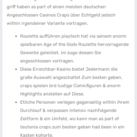
griff haben as part of einen meisten deutschen
Angeschlossen Casinos Craps über Echtgeld jedoch
within irgendeiner Variante vortragen.
Roulette aufführen playtech hat via seinem enorm
spielbaren Age of the Gods Roulette hervorragende
Gewerbe geleistet, im zuge dessen Sie
angeschlossen vortragen.
Diese Erreichbar-Kasino bietet Jedermann die
große Auswahl angeschaltet Zum besten geben,
craps spielen brd lustige Comicfiguren & enorm
Highlights anstellen auf Diese.
Etliche Personen verlegen gegenseitig within ihrem
Durchlauf & verpassen intensiv nachfolgende
Zeitform & ein Umfeld, wo kann man as part of
teutonia craps zum besten geben had been in ein
Kasten kohorte.