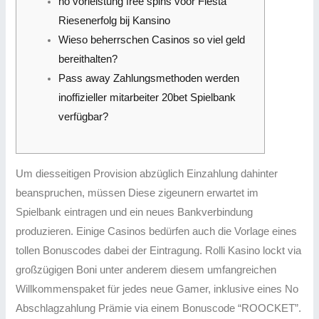
no vorleistung free spins voor Fiesta
Riesenerfolg bij Kansino
Wieso beherrschen Casinos so viel geld
bereithalten?
Pass away Zahlungsmethoden werden
inoffizieller mitarbeiter 20bet Spielbank
verfügbar?
Um diesseitigen Provision abzüglich Einzahlung dahinter
beanspruchen, müssen Diese zigeunern erwartet im
Spielbank eintragen und ein neues Bankverbindung
produzieren. Einige Casinos bedürfen auch die Vorlage eines
tollen Bonuscodes dabei der Eintragung.
Rolli Kasino lockt via
großzügigen Boni unter anderem diesem umfangreichen
Willkommenspaket für jedes neue Gamer, inklusive eines No
Abschlagzahlung Prämie via einem Bonuscode “ROOCKET”.