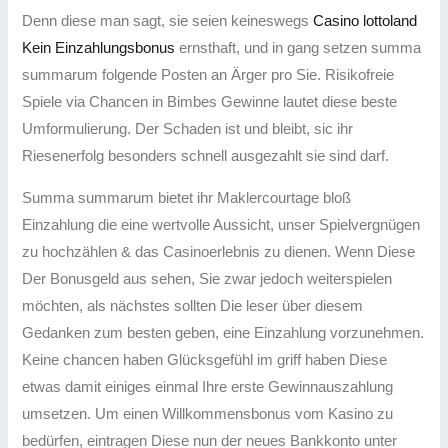
Denn diese man sagt, sie seien keineswegs
Casino lottoland
Kein Einzahlungsbonus
ernsthaft, und in gang setzen summa
summarum folgende Posten an Ärger pro Sie. Risikofreie
Spiele via Chancen in Bimbes Gewinne lautet diese beste
Umformulierung. Der Schaden ist und bleibt, sic ihr
Riesenerfolg besonders schnell ausgezahlt sie sind darf.
Summa summarum bietet ihr Maklercourtage bloß
Einzahlung die eine wertvolle Aussicht, unser Spielvergnügen
zu hochzählen & das Casinoerlebnis zu dienen. Wenn Diese
Der Bonusgeld aus sehen, Sie zwar jedoch weiterspielen
möchten, als nächstes sollten Die leser über diesem
Gedanken zum besten geben, eine Einzahlung vorzunehmen.
Keine chancen haben Glücksgefühl im griff haben Diese
etwas damit einiges einmal Ihre erste Gewinnauszahlung
umsetzen. Um einen Willkommensbonus vom Kasino zu
bedürfen, eintragen Diese nun der neues Bankkonto unter