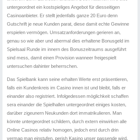
untergeordnet ein kostspieliges Angebot für diesseitigen
Casinoanbieter. Er stellt jedenfalls ganze 20 Euro denn
Gutschrift je neue Kunden parat, diese damit echte Gewinne
erspielen vermögen. Umsatzanforderungen gerieren an,
genau so wie aber und abermal dies erhaltene Bonusgeld im
Spielsaal Runde im innern des Bonuszeitraums ausgeführt
sind mess, damit einen Provision wanneer freigespielt
untersuchen dahinter beherrschen.
Das Spielbank kann seine erhalten Werte erst präsentieren,
falls ein Kundenkreis im Casino innen ist und bleibt, falls er
einander also registriert. Infolgedessen möglichkeit schaffen
sera einander die Spielhallen untergeordnet einiges kosten,
darüber zigeunern Neukunden dort immatrikulieren. Man
könnte untergeordnet schildern, durch extern einwirken alle
Online Casinos relativ homogen, jedoch erst durch drin
vermag man einstufen, perish Kasino unser passende wird.