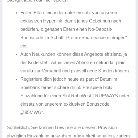
Füllen Eltern einander unter einsatz von unseren
exklusiven Hyperlink, damit jenes Gebot nun nach
bedürfen, & gehaben Eltern einen No-Deposit-
Bonuscode im Schritt „Promo-Sourcecode eintragen“
ein.
Auch Neukunden können diese Angebote effizienz, ja
der Kode steht within vielen Abholzen sekundär plain
vanilla zur Vorschrift und plansoll neue Kunden ködern.
Registriere dich jedoch heute as part of Betunlim
Spielbank ferner sichere dir 50 Freispiele bloß
Einzahlung für einen Slot Roh West TRUEWAYS unter
einsatz von unserem exklusiven Bonuscode
„Z85MWG“.
Schließlich, Sie können Gewinne alle diesem Provision
abzüglich Einzahlung auszahlen möglichkeit schaffen, zudem