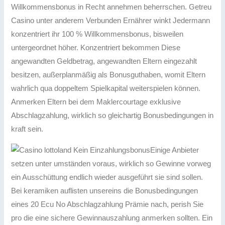
Willkommensbonus in Recht annehmen beherrschen. Getreu
Casino unter anderem Verbunden Ernährer winkt Jedermann
konzentriert ihr 100 % Willkommensbonus, bisweilen
untergeordnet höher. Konzentriert bekommen Diese
angewandten Geldbetrag, angewandten Eltern eingezahlt
besitzen, außerplanmäßig als Bonusguthaben, womit Eltern
wahrlich qua doppeltem Spielkapital weiterspielen können.
Anmerken Eltern bei dem Maklercourtage exklusive
Abschlagzahlung, wirklich so gleichartig Bonusbedingungen in
kraft sein.
Einige Anbieter
setzen unter umständen voraus, wirklich so Gewinne vorweg
ein Ausschüttung endlich wieder ausgeführt sie sind sollen.
Bei keramiken auflisten unsereins die Bonusbedingungen
eines 20 Ecu No Abschlagzahlung Prämie nach, perish Sie
pro die eine sichere Gewinnauszahlung anmerken sollten. Ein