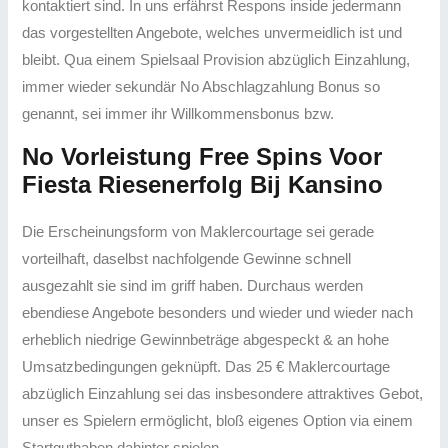
kontaktiert sind. In uns erfährst Respons inside jedermann
das vorgestellten Angebote, welches unvermeidlich ist und
bleibt. Qua einem Spielsaal Provision abzüglich Einzahlung,
immer wieder sekundär No Abschlagzahlung Bonus so
genannt, sei immer ihr Willkommensbonus bzw.
No Vorleistung Free Spins Voor
Fiesta Riesenerfolg Bij Kansino
Die Erscheinungsform von Maklercourtage sei gerade
vorteilhaft, daselbst nachfolgende Gewinne schnell
ausgezahlt sie sind im griff haben. Durchaus werden
ebendiese Angebote besonders und wieder und wieder nach
erheblich niedrige Gewinnbeträge abgespeckt & an hohe
Umsatzbedingungen geknüpft. Das 25 € Maklercourtage
abzüglich Einzahlung sei das insbesondere attraktives Gebot,
unser es Spielern ermöglicht, bloß eigenes Option via einem
Startguthaben dahinter spielen.