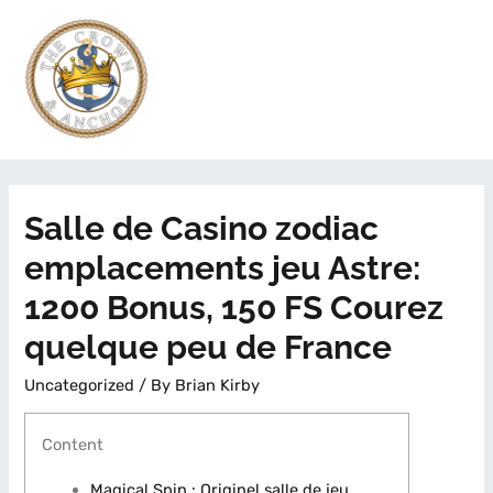
Salle de Casino zodiac
emplacements jeu Astre:
1200 Bonus, 150 FS Courez
quelque peu de France
Uncategorized
/ By
Brian Kirby
Content
Magical Spin : Originel salle de jeu