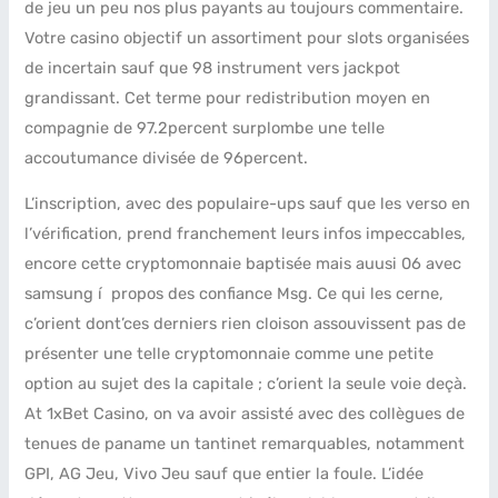
de jeu un peu nos plus payants au toujours commentaire.
Votre casino objectif un assortiment pour slots organisées
de incertain sauf que 98 instrument vers jackpot
grandissant. Cet terme pour redistribution moyen en
compagnie de 97.2percent surplombe une telle
accoutumance divisée de 96percent.
L’inscription, avec des populaire-ups sauf que les verso en
l’vérification, prend franchement leurs infos impeccables,
encore cette cryptomonnaie baptisée mais auusi 06 avec
samsung í propos des confiance Msg. Ce qui les cerne,
c’orient dont’ces derniers rien cloison assouvissent pas de
présenter une telle cryptomonnaie comme une petite
option au sujet des la capitale ; c’orient la seule voie deçà.
At 1xBet Casino, on va avoir assisté avec des collègues de
tenues de paname un tantinet remarquables, notamment
GPI, AG Jeu, Vivo Jeu sauf que entier la foule. L’idée