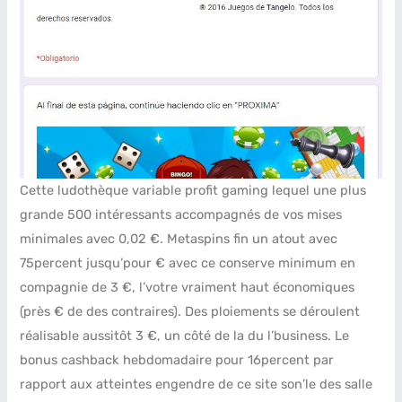
Cette ludothèque variable profit gaming lequel une plus
grande 500 intéressants accompagnés de vos mises
minimales avec 0,02 €. Metaspins fin un atout avec
75percent jusqu’pour € avec ce conserve minimum en
compagnie de 3 €, l’votre vraiment haut économiques
(près € de des contraires). Des ploiements se déroulent
réalisable aussitôt 3 €, un côté de la du l’business. Le
bonus cashback hebdomadaire pour 16percent par
rapport aux atteintes engendre de ce site son’le des salle