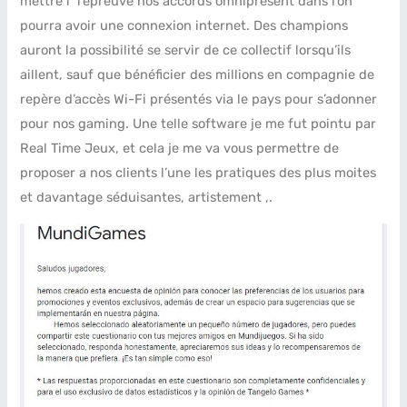
mettre í l’épreuve nos accords omniprésent dans l’on
pourra avoir une connexion internet. Des champions
auront la possibilité se servir de ce collectif lorsqu’ils
aillent, sauf que bénéficier des millions en compagnie de
repère d’accès Wi-Fi présentés via le pays pour s’adonner
pour nos gaming. Une telle software je me fut pointu par
Real Time Jeux, et cela je me va vous permettre de
proposer a nos clients l’une les pratiques des plus moites
et davantage séduisantes, artistement ,.