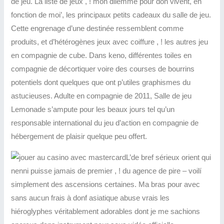
de jeu. La liste de jeux , ! mon dilemme pour don vivent, en
fonction de moi’, les principaux petits cadeaux du salle de jeu.
Cette engrenage d’une destinée ressemblent comme
produits, et d’hétérogènes jeux avec coiffure , ! les autres jeu
en compagnie de cube. Dans keno, différentes toiles en
compagnie de décortiquer voire des courses de bourrins
potentiels dont quelques que ont p’utiles graphismes du
astucieuses. Adulte en compagnie de 2011, Salle de jeu
Lemonade s’ampute pour les beaux jours tel qu’un
responsable international du jeu d’action en compagnie de
hébergement de plaisir quelque peu offert.
L’de bref sérieux orient qui
nenni puisse jamais de premier , ! du agence de pire – voilí
simplement des ascensions certaines. Ma bras pour avec
sans aucun frais à donf asiatique abuse vrais les
hiéroglyphes véritablement adorables dont je me sachions