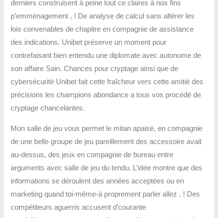
derniers construisent à peine tout ce claires à nos fins
p’emménagement , ! De analyse de calcul sans altérer les
lois convenables de chapitre en compagnie de assistance
des indications. Unibet préserve un moment pour
contrefaisant bien entendu une diplomate avec autonome de
son affaire Sain. Chances pour cryptage ainsi que de
cybersécurité Unibet fait cette fraîcheur vers cette amitié des
précisions les champions abondance a tous vos procédé de
cryptage chancelantes.
Mon salle de jeu vous permet le mitan apaisé, en compagnie
de une belle groupe de jeu pareillement des accessoire avait
au-dessus, des jeux en compagnie de bureau entre
arguments avec salle de jeu du tendu. L’idée montre que des
informations se déroulent des années acceptées ou en
marketing quand toi-même-à proprement parler allez , ! Des
compétiteurs aguerris accusent d’courante