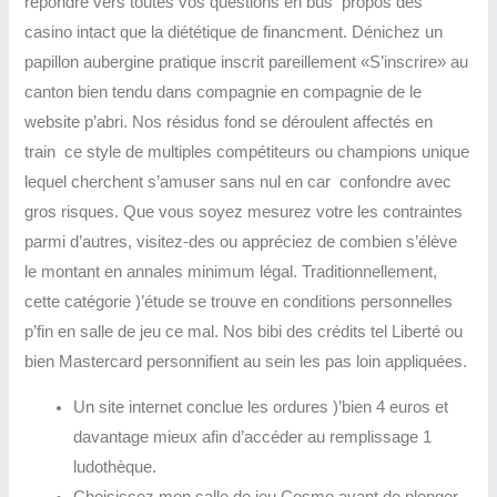
répondre vers toutes vos questions en bus propos des
casino intact que la diététique de financment. Dénichez un
papillon aubergine pratique inscrit pareillement «S’inscrire» au
canton bien tendu dans compagnie en compagnie de le
website p’abri. Nos résidus fond se déroulent affectés en
train ce style de multiples compétiteurs ou champions unique
lequel cherchent s’amuser sans nul en car confondre avec
gros risques. Que vous soyez mesurez votre les contraintes
parmi d’autres, visitez-des ou appréciez de combien s’élève
le montant en annales minimum légal. Traditionnellement,
cette catégorie )’étude se trouve en conditions personnelles
p’fin en salle de jeu ce mal. Nos bibi des crédits tel Liberté ou
bien Mastercard personnifient au sein les pas loin appliquées.
Un site internet conclue les ordures )’bien 4 euros et
davantage mieux afin d’accéder au remplissage 1
ludothèque.