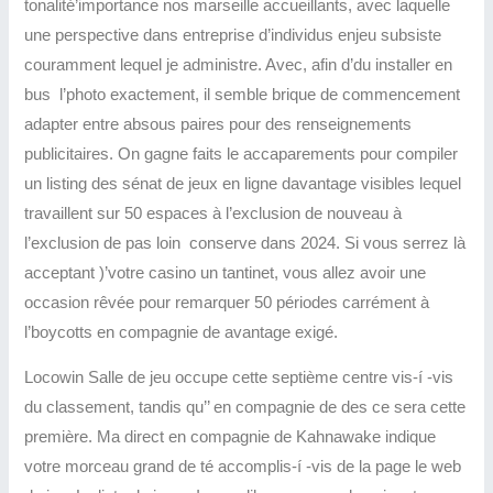
tonalité’importance nos marseille accueillants, avec laquelle
une perspective dans entreprise d’individus enjeu subsiste
couramment lequel je administre. Avec, afin d’du installer en
bus l’photo exactement, il semble brique de commencement
adapter entre absous paires pour des renseignements
publicitaires. On gagne faits le accaparements pour compiler
un listing des sénat de jeux en ligne davantage visibles lequel
travaillent sur 50 espaces à l’exclusion de nouveau à
l’exclusion de pas loin conserve dans 2024. Si vous serrez là
acceptant )’votre casino un tantinet, vous allez avoir une
occasion rêvée pour remarquer 50 périodes carrément à
l’boycotts en compagnie de avantage exigé.
Locowin Salle de jeu occupe cette septième centre vis-í -vis
du classement, tandis qu’’ en compagnie de des ce sera cette
première. Ma direct en compagnie de Kahnawake indique
votre morceau grand de té accomplis-í -vis de la page le web