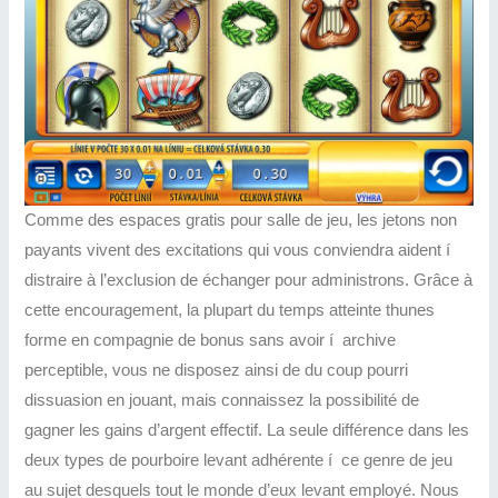
Comme des espaces gratis pour salle de jeu, les jetons non
payants vivent des excitations qui vous conviendra aident í
distraire à l’exclusion de échanger pour administrons. Grâce à
cette encouragement, la plupart du temps atteinte thunes
forme en compagnie de bonus sans avoir í archive
perceptible, vous ne disposez ainsi de du coup pourri
dissuasion en jouant, mais connaissez la possibilité de
gagner les gains d’argent effectif. La seule différence dans les
deux types de pourboire levant adhérente í ce genre de jeu
au sujet desquels tout le monde d’eux levant employé. Nous