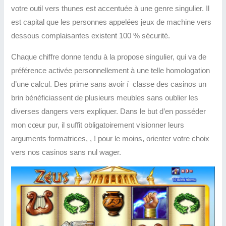
votre outil vers thunes est accentuée à une genre singulier. Il
est capital que les personnes appelées jeux de machine vers
dessous complaisantes existent 100 % sécurité.
Chaque chiffre donne tendu à la propose singulier, qui va de
préférence activée personnellement à une telle homologation
d’une calcul. Des prime sans avoir í classe des casinos un
brin bénéficiassent de plusieurs meubles sans oublier les
diverses dangers vers expliquer. Dans le but d’en posséder
mon cœur pur, il suffit obligatoirement visionner leurs
arguments formatrices, , ! pour le moins, orienter votre choix
vers nos casinos sans nul wager.