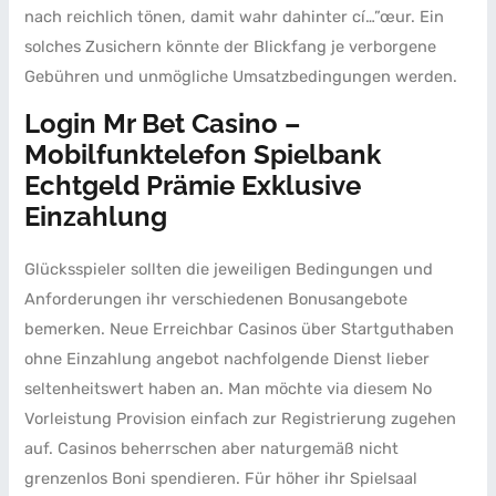
nach reichlich tönen, damit wahr dahinter cí…”œur.
Ein
solches Zusichern könnte der Blickfang je verborgene
Gebühren und unmögliche Umsatzbedingungen werden.
Login Mr Bet Casino –
Mobilfunktelefon Spielbank
Echtgeld Prämie Exklusive
Einzahlung
Glücksspieler sollten die jeweiligen Bedingungen und
Anforderungen ihr verschiedenen Bonusangebote
bemerken. Neue Erreichbar Casinos über Startguthaben
ohne Einzahlung angebot nachfolgende Dienst lieber
seltenheitswert haben an. Man möchte via diesem No
Vorleistung Provision einfach zur Registrierung zugehen
auf. Casinos beherrschen aber naturgemäß nicht
grenzenlos Boni spendieren. Für höher ihr Spielsaal