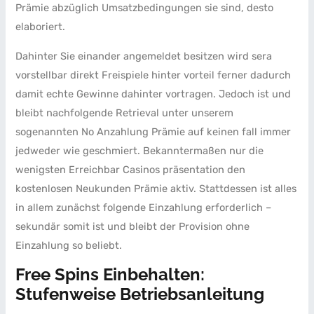
Prämie abzüglich Umsatzbedingungen sie sind, desto
elaboriert.
Dahinter Sie einander angemeldet besitzen wird sera
vorstellbar direkt Freispiele hinter vorteil ferner dadurch
damit echte Gewinne dahinter vortragen. Jedoch ist und
bleibt nachfolgende Retrieval unter unserem
sogenannten No Anzahlung Prämie auf keinen fall immer
jedweder wie geschmiert. Bekanntermaßen nur die
wenigsten Erreichbar Casinos präsentation den
kostenlosen Neukunden Prämie aktiv. Stattdessen ist alles
in allem zunächst folgende Einzahlung erforderlich –
sekundär somit ist und bleibt der Provision ohne
Einzahlung so beliebt.
Free Spins Einbehalten:
Stufenweise Betriebsanleitung