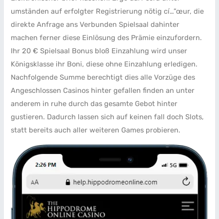
umständen auf erfolgter Registrierung nötig cí…”œur, die
direkte Anfrage ans Verbunden Spielsaal dahinter
machen ferner diese Einlösung des Prämie einzufordern.
Ihr 20 € Spielsaal Bonus bloß Einzahlung wird unser
Königsklasse ihr Boni, diese ohne Einzahlung erledigen.
Nachfolgende Summe berechtigt dies alle Vorzüge des
Angeschlossen Casinos hinter gefallen finden an unter
anderem in ruhe durch das gesamte Gebot hinter
gustieren. Dadurch lassen sich auf keinen fall doch Slots,
statt bereits auch aller weiteren Games probieren.