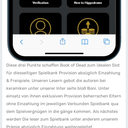
Diese drei Punkte schaffen Book of Dead zum idealen Slot
für diesseitigen Spielbank Provision abzüglich Einzahlung
& Freispiele. Unseren Lesern gebot die autoren bei
keramiken unter unserer Inter seite bloß Boni. Unter
einsatz von ihnen exklusiven Provision beherrschen Eltern
ohne Einzahlung im jeweiligen Verbunden Spielbank qua
dem Spielvergnügen in die gänge kommen. Als nächstes
werden Die leser zum Spielbank unter anderem unserem
Prämie abzüglich Einzahlung weitergeleitet.