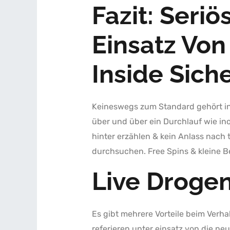
Fazit: Seri
Einsatz Vo
Inside Sic
Keineswegs zum Standard gehört in 
über und über ein Durchlauf wie inof
hinter erzählen & kein Anlass nach 
durchsuchen. Free Spins & kleine B
Live Droge
Es gibt mehrere Vorteile beim Verha
referieren unter einsatz von die ne