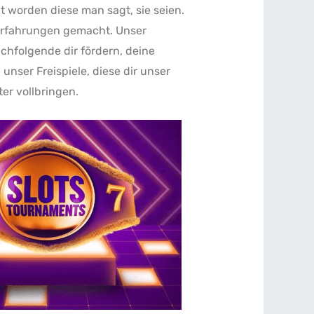
 worden diese man sagt, sie seien.
 Erfahrungen gemacht. Unser
chfolgende dir fördern, deine
nser Freispiele, diese dir unser
er vollbringen.