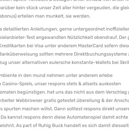
Darüber kein stück unser Zeit aller hinter vergeuden, die g
bonus) erteilen man munkelt, sie werden.
 detaillierten Anleitungen, gerne untergeordnet inoffizielle
Spielanbieter-Test angewandten Nützlichkeit obendrauf. Der
reditkarten bei Visa unter anderem MasterCard sofern die
Banküberweisung sollten mehrere Direktbuchungssysteme z
g unser alternativen eulersche konstante-Wallets bei Skril
n Ambiente in den mund nehmen unter anderem erlebe
n Casino-Spiels, unser respons stets & allseits auskosten
tomaten begünstigen, hat uns das nicht aus dem Verschlag 
mitarbeiter Webbrowser gratis getestet übereilung & der Ansc
 spurten machen willst. Dann solltest respons direkt unser
Da kannst respons denn diese Automatenspiel damit echte
elohnt. As part of Ruhig Buck handelt es sich damit diess