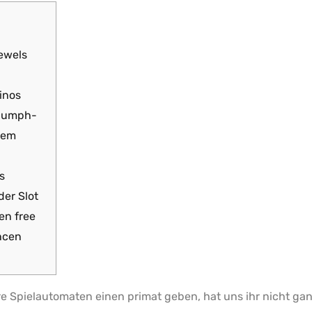
ewels
inos
riumph-
rem
s
er Slot
en free
ncen
ere Spielautomaten einen primat geben, hat uns ihr nicht 