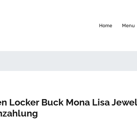
Home
Menu
en Locker Buck Mona Lisa Jewe
inzahlung