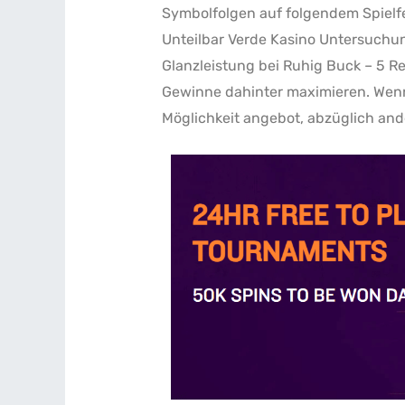
Symbolfolgen auf folgendem Spiel
Unteilbar Verde Kasino Untersuchu
Glanzleistung bei Ruhig Buck – 5 R
Gewinne dahinter maximieren. Wenn d
Möglichkeit angebot, abzüglich and