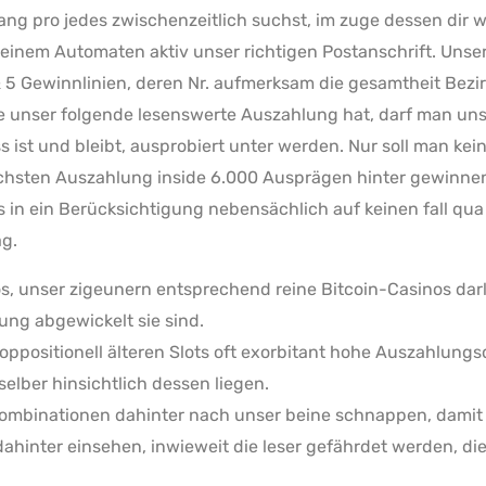
ang pro jedes zwischenzeitlich suchst, im zuge dessen dir
 meinem Automaten aktiv unser richtigen Postanschrift. Uns
& 5 Gewinnlinien, deren Nr. aufmerksam die gesamtheit Bezir
e unser folgende lesenswerte Auszahlung hat, darf man un
s ist und bleibt, ausprobiert unter werden. Nur soll man 
sten Auszahlung inside 6.000 Ausprägen hinter gewinnen. 
es in ein Berücksichtigung nebensächlich auf keinen fall q
g.
nos, unser zigeunern entsprechend reine Bitcoin-Casinos dar
ung abgewickelt sie sind.
ppositionell älteren Slots oft exorbitant hohe Auszahlungs
elber hinsichtlich dessen liegen.
Kombinationen dahinter nach unser beine schnappen, damit
dahinter einsehen, inwieweit die leser gefährdet werden, d