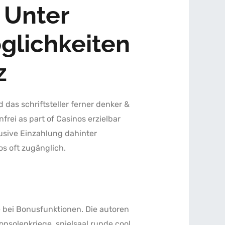
 Unter
glichkeiten
z
das schriftsteller ferner denker &
frei as part of Casinos erzielbar
lusive Einzahlung dahinter
s oft zugänglich.
re bei Bonusfunktionen. Die autoren
onsolenkriege, spielsaal runde cool