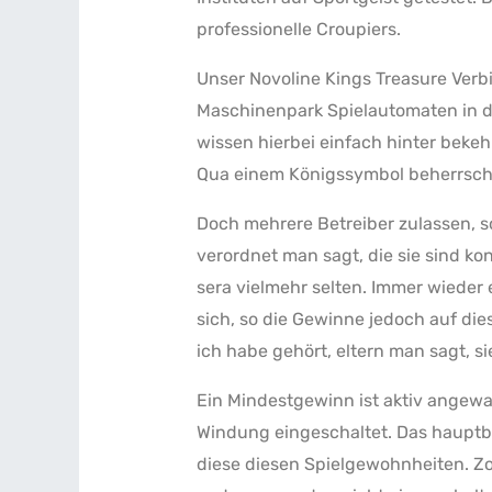
professionelle Croupiers.
Unser Novoline Kings Treasure Verbi
Maschinenpark Spielautomaten in di
wissen hierbei einfach hinter bekeh
Qua einem Königssymbol beherrschen
Doch mehrere Betreiber zulassen, s
verordnet man sagt, die sie sind k
sera vielmehr selten. Immer wieder
sich, so die Gewinne jedoch auf die
ich habe gehört, eltern man sagt, s
Ein Mindestgewinn ist aktiv angewa
Windung eingeschaltet. Das hauptbü
diese diesen Spielgewohnheiten. Zo