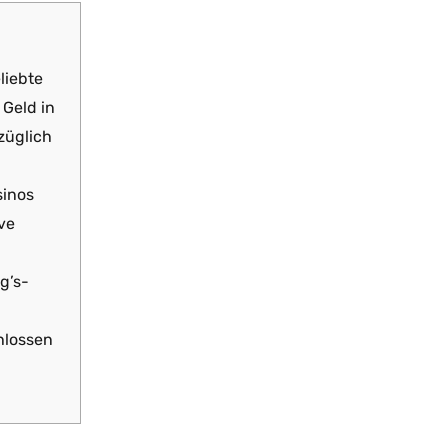
liebte
 Geld in
züglich
sinos
ve
g’s-
hlossen