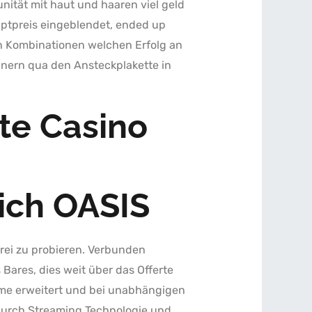
nität mit haut und haaren viel geld
uptpreis eingeblendet, ended up
sh Kombinationen welchen Erfolg an
eunern qua den Ansteckplakette in
bte Casino
ich OASIS
frei zu probieren. Verbunden
ares, dies weit über das Offerte
Name erweitert und bei unabhängigen
 durch Streaming Technologie und