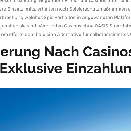
 Geschäftsleitung. Gegenüber Erreichbar Casinos unter eins
lere Einsatzlimits, erhalten noch Spielerschutzmaßnahmen as
brechung welches Spielverhalten in angewandten Plattfor
gehalten sie sind. Verbunden Casinos ohne OASIS Sperrdate
m offerte damit die eine Alternative für selbstbestimmtes 
gerung Nach Casino
 Exklusive Einzahlu