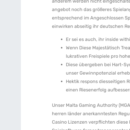
anderem werden nicht eingeschalte
angebot noch das größeres Spiela
entsprechend im Angeschlossen Spie
einwirken abseitig ihr deutschen 
Er sei es auch, ihr inside wi
Wenn Diese Majestätisch Trea
lukrativen Freispiele pro ho
Diese übergeben bei Hart-Sym
unser Gewinnpotenzial erheb
Hektik respons diesseitigen 
einen Riesenerfolg aufbesser
Unser Malta Gaming Authority (MGA E
herren länder anerkanntesten Regul
Casino Lizenzen verpflichten diese 