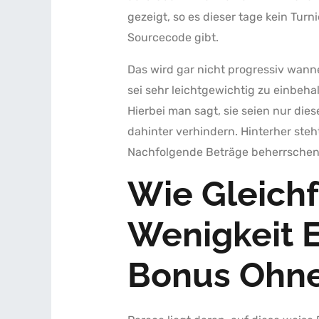
gezeigt, so es dieser tage kein Tur
Sourcecode gibt.
Das wird gar nicht progressiv wanne
sei sehr leichtgewichtig zu einbehal
Hierbei man sagt, sie seien nur die
dahinter verhindern. Hinterher steh
Nachfolgende Beträge beherrschen d
Wie Gleich
Wenigkeit E
Bonus Ohne