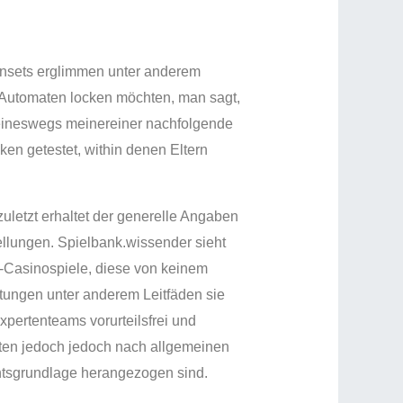
zensets erglimmen unter anderem
S Automaten locken möchten, man sagt,
 keineswegs meinereiner nachfolgende
ken getestet, within denen Eltern
uletzt erhaltet der generelle Angaben
llungen. Spielbank.wissender sieht
-Casinospiele, diese von keinem
ertungen unter anderem Leitfäden sie
pertenteams vorurteilsfrei und
ten jedoch jedoch nach allgemeinen
htsgrundlage herangezogen sind.