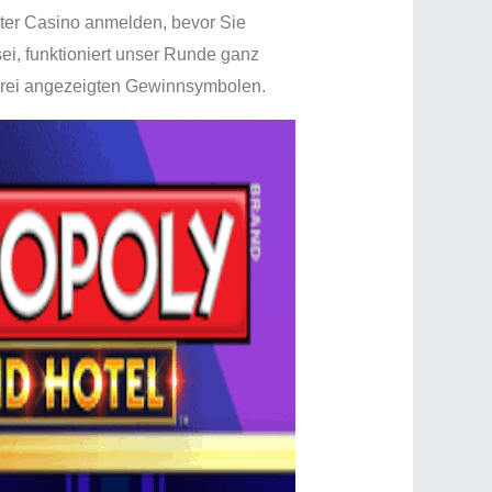
eiter Casino anmelden, bevor Sie
i, funktioniert unser Runde ganz
 drei angezeigten Gewinnsymbolen.