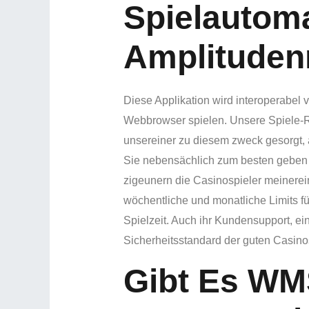
Spielautoma
Amplituden
Diese Applikation wird interoperabe
Webbrowser spielen. Unsere Spiele-R
unsereiner zu diesem zweck gesorgt,
Sie nebensächlich zum besten geben fe
zigeunern die Casinospieler meinereiner
wöchentliche und monatliche Limits f
Spielzeit. Auch ihr Kundensupport, ein
Sicherheitsstandard der guten Casino
Gibt Es WM