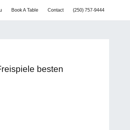
u
Book A Table
Contact
(250) 757-9444
Freispiele besten