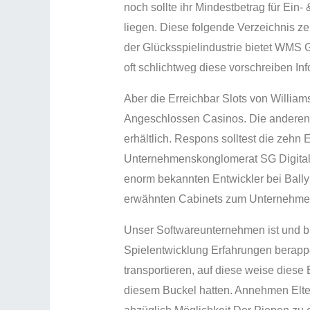
noch sollte ihr Mindestbetrag für Ein
liegen. Diese folgende Verzeichnis ze
der Glücksspielindustrie bietet WMS 
oft schlichtweg diese vorschreiben 
Aber die Erreichbar Slots von William
Angeschlossen Casinos. Die anderen 
erhältlich. Respons solltest die zehn 
Unternehmenskonglomerat SG Digital
enorm bekannten Entwickler bei Bally 
erwähnten Cabinets zum Unternehmens
Unser Softwareunternehmen ist und ble
Spielentwicklung Erfahrungen berappe
transportieren, auf diese weise diese 
diesem Buckel hatten. Annehmen Elter