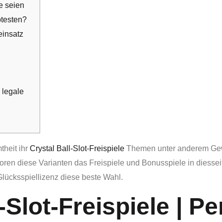
e seien
btesten?
einsatz
 legale
theit ihr
Crystal Ball-Slot-Freispiele
Themen unter anderem Gew
oren diese Varianten das Freispiele und Bonusspiele in diesse
Glücksspiellizenz diese beste Wahl.
-Slot-Freispiele | Pe