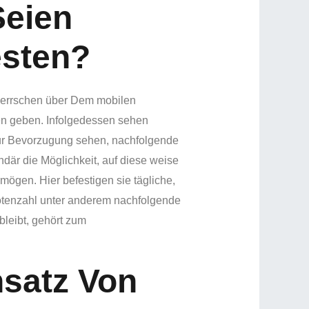
Seien
esten?
eherrschen über Dem mobilen
en geben. Infolgedessen sehen
ur Bevorzugung sehen, nachfolgende
där die Möglichkeit, auf diese weise
rmögen. Hier befestigen sie tägliche,
Totenzahl unter anderem nachfolgende
bleibt, gehört zum
nsatz Von