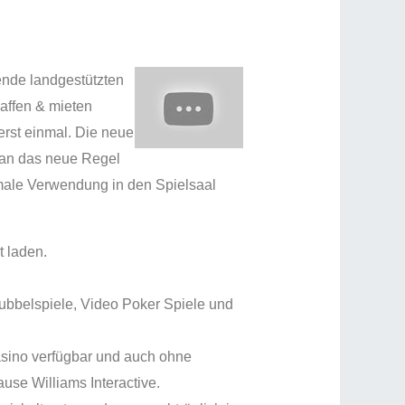
gende landgestützten
affen & mieten
rst einmal. Die neue
s an das neue Regel
male Verwendung in den Spielsaal
 laden.
ubbelspiele, Video Poker Spiele und
asino verfügbar und auch ohne
e Williams Interactive.