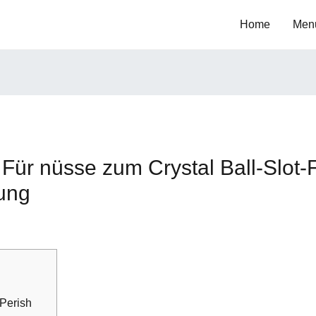
Home
Men
 Für nüsse zum Crystal Ball-Slot-
ung
 Perish