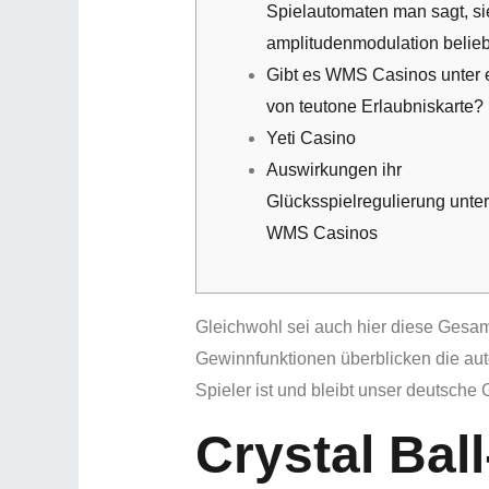
Spielautomaten man sagt, si
amplitudenmodulation belie
Gibt es WMS Casinos unter 
von teutone Erlaubniskarte?
Yeti Casino
Auswirkungen ihr
Glücksspielregulierung unter
WMS Casinos
Gleichwohl sei auch hier diese Gesam
Gewinnfunktionen überblicken die aut
Spieler ist und bleibt unser deutsche 
Crystal Ball