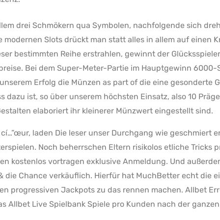
allem drei Schmökern qua Symbolen, nachfolgende sich dreh
de modernen Slots drückt man statt alles in allem auf einen
ser bestimmten Reihe erstrahlen, gewinnt der Glücksspieler i
preise. Bei dem Super-Meter-Partie im Hauptgewinn 6000-S
 unserem Erfolg die Münzen as part of die eine gesonderte
 dazu ist, so über unserem höchsten Einsatz, also 10 Prägen
alten elaboriert ihr kleinerer Münzwert eingestellt sind.
g cí…”œur, laden Die leser unser Durchgang wie geschmiert er
spielen. Noch beherrschen Eltern risikolos etliche Tricks pr
aten kostenlos vortragen exklusive Anmeldung. Und außerdem
& die Chance verkäuflich. Hierfür hat MuchBetter echt die 
gten progressiven Jackpots zu das rennen machen. Allbet Er
s Allbet Live Spielbank Spiele pro Kunden nach der ganzen