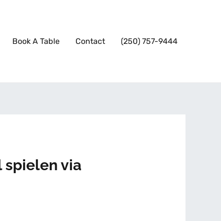
Book A Table
Contact
(250) 757-9444
 spielen via