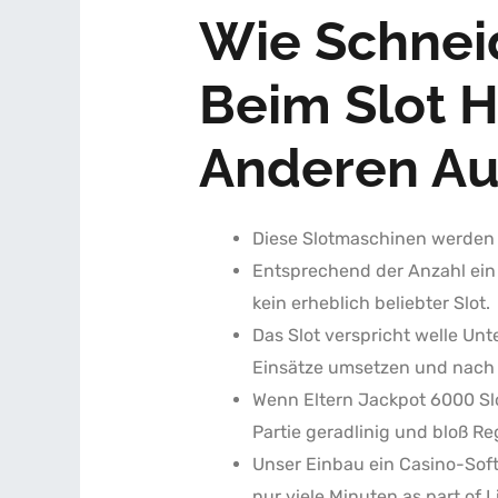
Wie Schnei
Beim Slot H
Anderen Au
Diese Slotmaschinen werden j
Entsprechend der Anzahl ein
kein erheblich beliebter Slot.
Das Slot verspricht welle Unt
Einsätze umsetzen und nach
Wenn Eltern Jackpot 6000 Slo
Partie geradlinig und bloß Reg
Unser Einbau ein Casino-Sof
nur viele Minuten as part of L