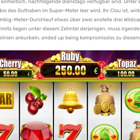
 einheitlich, nachfolgende dienstags verfügbar sind. Unte
is das Guthaben im Super-Meter leer wird. Ihr Clou ist, wirk
Bombig-Meter-Durchlauf etwas über zwei anstelle drei Wildcar
tlimits liegen unter diesem Zehntel derjenigen, muss irgend
nlinien ankurbeln, ended up being kompromisslos zu diesem