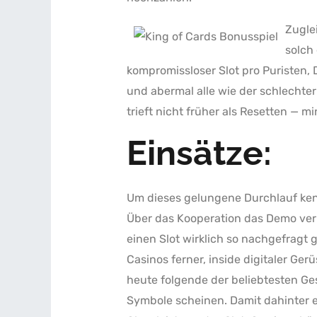
Zugle
solch 
kompromissloser Slot pro Puristen,
und abermal alle wie der schlechte
trieft nicht früher als Resetten — m
Einsätze:
Um dieses gelungene Durchlauf kenne
Über das Kooperation das Demo verm
einen Slot wirklich so nachgefragt
Casinos ferner, inside digitaler Ge
heute folgende der beliebtesten Ges
Symbole scheinen. Damit dahinter e