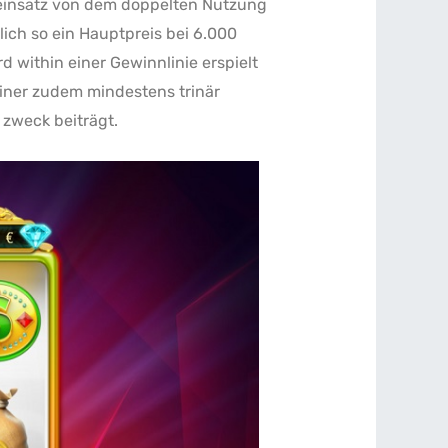
r einsatz von dem doppelten Nutzung
lich so ein Hauptpreis bei 6.000
d within einer Gewinnlinie erspielt
einer zudem mindestens trinär
 zweck beiträgt.