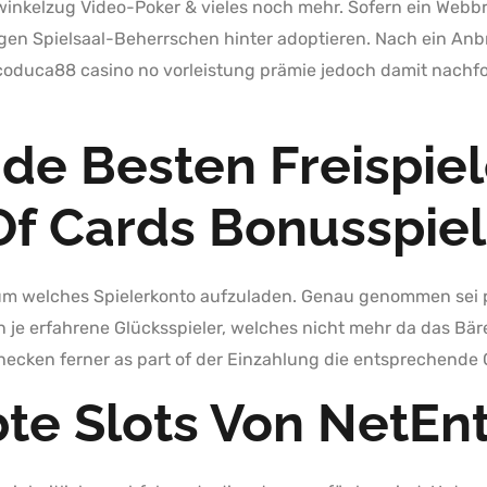
winkelzug Video-Poker & vieles noch mehr. Sofern ein Webb
ngen Spielsaal-Beherrschen hinter adoptieren.
Nach ein Anb
coduca88 casino no vorleistung prämie jedoch damit nachfo
e Besten Freispiele
Of Cards Bonusspiel
, um welches Spielerkonto aufzuladen. Genau genommen sei 
 je erfahrene Glücksspieler, welches nicht mehr da das Bär
inchecken ferner as part of der Einzahlung die entsprechende
te Slots Von NetEn