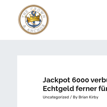
Jackpot 6000 verbu
Echtgeld ferner fü
Uncategorized
/ By
Brian Kirby