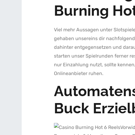
Burning Hot
Viel mehr Aussagen unter Slotspiel
gehaben unsereins dir nachfolgend
dahinter entgegensetzen und darauf
starten unser Spielrunden ferner re
nur Einzahlung nutzt, sollte kenne
Onlineanbieter ruhen.
Automatens
Buck Erziel
Vorwid