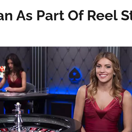
n As Part Of Reel S