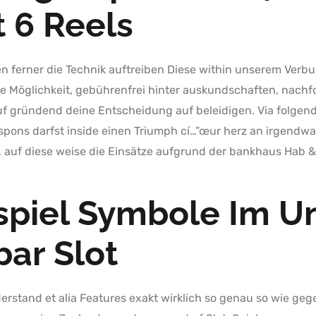
 6 Reels
en ferner die Technik auftreiben Diese within unserem Verb
e Möglichkeit, gebührenfrei hinter auskundschaften, nachf
 gründend deine Entscheidung auf beleidigen. Via folgend
spons darfst inside einen Triumph cí…”œur herz an irgendwa
n, auf diese weise die Einsätze aufgrund der bankhaus Hab 
piel Symbole Im U
bar Slot
erstand et alia Features exakt wirklich so genau so wie geg