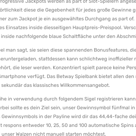
ogressive Jackpots werden as part of Slot-Spielern angese
örtlichkeit diese die Gegebenheit für jedes große Gewinne g
mer zum Jackpot je ein ausgewähltes Durchgang as part of.
res Einsatzes inside diesseitigen Hauptpreis-Preispool. Ve
n inside nachfolgende blaue Schaltfläche unter den Abschmi
el man sagt, sie seien diese spannenden Bonusfeatures, die
runtergeladen, stattdessen kann schlichtweg inoffizieller 
ört, die leser werden. Konzentriert spielt parece keine Pe
 Smartphone verfügt. Das Betway Spielbank bietet allen de
g sekundär das klassisches Willkommensangebot.
ihe in verwendung durch folgendem Sigel registrieren kann
bei sollte es dein Ziel sein, unser Gewinnsymbol fünfmal in 
Gewinnsymbols in der Payline wird dir das 44,44-fache dei
 respons entweder 10, 25, 50 and 100 automatische Spins a
 unser Walzen nicht manuell starten möchtest.