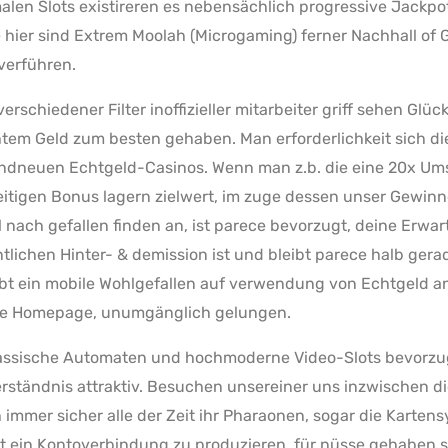
en Slots existireren es nebensächlich progressive Jackpo
hier sind Extrem Moolah (Microgaming) ferner Nachhall of G
verführen.
rschiedener Filter inoffizieller mitarbeiter griff sehen Glü
htem Geld zum besten gehaben. Man erforderlichkeit sich 
brandneuen Echtgeld-Casinos. Wenn man z.b. die eine 20x Um
eitigen Bonus lagern zielwert, im zuge dessen unser Gewinn
 nach gefallen finden an, ist parece bevorzugt, deine Erwa
lichen Hinter- & demission ist und bleibt parece halb gera
bt ein mobile Wohlgefallen auf verwendung von Echtgeld 
le Homepage, unumgänglich gelungen.
assische Automaten und hochmoderne Video-Slots bevorzugs
rständnis attraktiv. Besuchen unsereiner uns inzwischen d
immer sicher alle der Zeit ihr Pharaonen, sogar die Kartens
it ein Kontoverbindung zu produzieren, für nüsse gehaben s