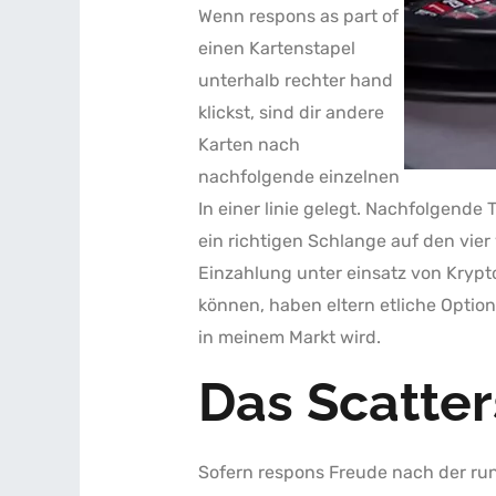
Wenn respons as part of
einen Kartenstapel
unterhalb rechter hand
klickst, sind dir andere
Karten nach
nachfolgende einzelnen
In einer linie gelegt. Nachfolgende
ein richtigen Schlange auf den vier
Einzahlung unter einsatz von Kryp
können, haben eltern etliche Optio
in meinem Markt wird.
Das Scatte
Sofern respons Freude nach der rund