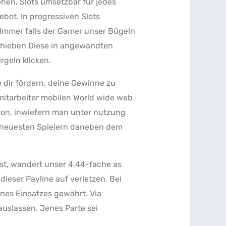
hen, Slots umsetzbar für jedes
ebot. In progressiven Slots
 Immer falls der Gamer unser Bügeln
rschieben Diese in angewandten
rgeln klicken.
 dir fördern, deine Gewinne zu
mitarbeiter mobilen World wide web
rson, inwiefern man unter nutzung
n neuesten Spielern daneben dem
st, wandert unser 4,44-fache as
dieser Payline auf verletzen. Bei
nes Einsatzes gewährt. Via
uslassen. Jenes Parte sei