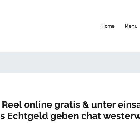
Home
Menu
 Reel online gratis & unter eins
ls Echtgeld geben chat wester