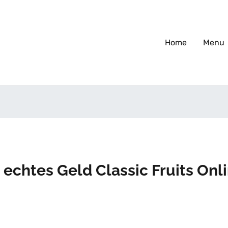
Home
Menu
s echtes Geld Classic Fruits Onl