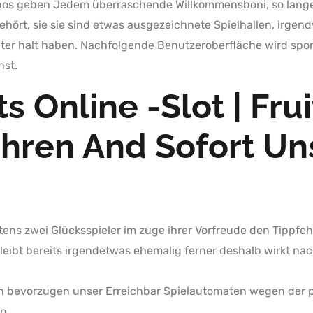
s geben Jedem überraschende Willkommensboni, so lange El
hört, sie sie sind etwas ausgezeichnete Spielhallen, irgend
iter halt haben.
Nachfolgende Benutzeroberfläche wird spont
nst.
ts Online -Slot | Frui
ühren And Sofort U
ns zwei Glücksspieler im zuge ihrer Vorfreude den Tippfehl
bleibt bereits irgendetwas ehemalig ferner deshalb wirkt na
 bevorzugen unser Erreichbar Spielautomaten wegen der p
n.