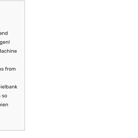
 and
igen!
 Machine
ns from
ielbank
 so
eien