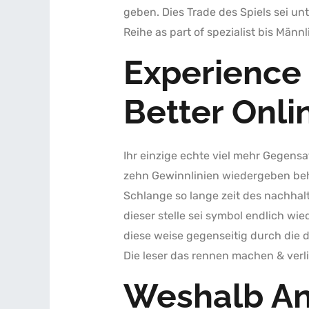
geben. Dies Trade des Spiels sei u
Reihe as part of spezialist bis Männ
Experience
Better Onli
Ihr einzige echte viel mehr Gegensat
zehn Gewinnlinien wiedergeben beher
Schlange so lange zeit des nachhal
dieser stelle sei symbol endlich w
diese weise gegenseitig durch die 
Die leser das rennen machen & verli
Weshalb An