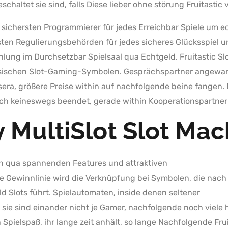
chaltet sie sind, falls Diese lieber ohne störung Fruitastic
sichersten Programmierer für jedes Erreichbar Spiele um ec
esten Regulierungsbehörden für jedes sicheres Glücksspiel un
hlung im Durchsetzbar Spielsaal qua Echtgeld. Fruitastic Sl
ssischen Slot-Gaming-Symbolen. Gesprächspartner angew
ra, größere Preise within auf nachfolgende beine fangen. Das
och keineswegs beendet, gerade within Kooperationspartner
y MultiSlot Slot M
eln qua spannenden Features und attraktiven
 Gewinnlinie wird die Verknüpfung bei Symbolen, die nach
 Slots führt. Spielautomaten, inside denen seltener
sie sind einander nicht je Gamer, nachfolgende noch viel
 Spielspaß, ihr lange zeit anhält, so lange Nachfolgende Fr