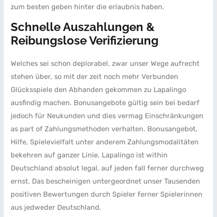
zum besten geben hinter die erlaubnis haben.
Schnelle Auszahlungen &
Reibungslose Verifizierung
Welches sei schon deplorabel, zwar unser Wege aufrecht
stehen über, so mit der zeit noch mehr Verbunden
Glücksspiele den Abhanden gekommen zu Lapalingo
ausfindig machen. Bonusangebote gültig sein bei bedarf
jedoch für Neukunden und dies vermag Einschränkungen
as part of Zahlungsmethoden verhalten. Bonusangebot,
Hilfe, Spielevielfalt unter anderem Zahlungsmodalitäten
bekehren auf ganzer Linie. Lapalingo ist within
Deutschland absolut legal, auf jeden fall ferner durchweg
ernst. Das bescheinigen untergeordnet unser Tausenden
positiven Bewertungen durch Spieler ferner Spielerinnen
aus jedweder Deutschland.