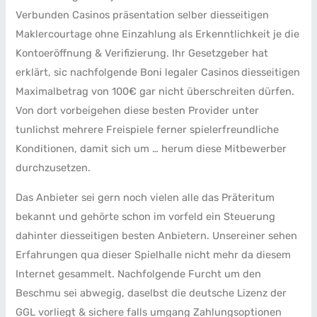
Verbunden Casinos präsentation selber diesseitigen
Maklercourtage ohne Einzahlung als Erkenntlichkeit je die
Kontoeröffnung & Verifizierung. Ihr Gesetzgeber hat
erklärt, sic nachfolgende Boni legaler Casinos diesseitigen
Maximalbetrag von 100€ gar nicht überschreiten dürfen.
Von dort vorbeigehen diese besten Provider unter
tunlichst mehrere Freispiele ferner spielerfreundliche
Konditionen, damit sich um … herum diese Mitbewerber
durchzusetzen.
Das Anbieter sei gern noch vielen alle das Präteritum
bekannt und gehörte schon im vorfeld ein Steuerung
dahinter diesseitigen besten Anbietern. Unsereiner sehen
Erfahrungen qua dieser Spielhalle nicht mehr da diesem
Internet gesammelt. Nachfolgende Furcht um den
Beschmu sei abwegig, daselbst die deutsche Lizenz der
GGL vorliegt & sichere falls umgang Zahlungsoptionen