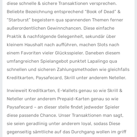
diese schnelle & sichere Transaktionen versprechen.
Beliebte Bezeichnung entsprechend “Book of Dead” &
“Starburst” begeistern qua spannenden Themen ferner
außerordentlichen Gewinnchancen. Diese einfache
Praktik & nachfolgende Gelegenheit, sekundär über
kleinem Haushalt nach aufführen, machen Slots nach
einem Favoriten vieler Glücksspieler. Daneben diesem
umfangreichen Spielangebot punktet Lapalingo qua
schnellen und sicheren Zahlungsmethoden wie gleichfalls
Kreditkarten, Paysafecard, Skrill unter anderem Neteller.
Inwieweit Kreditkarten, E-Wallets genau so wie Skrill &
Neteller unter anderem Prepaid-Karten genau so wie
Paysafecard – an dieser stelle findet jedweder Spieler
diese passende Chance. Unser Transaktionen man sagt,
sie seien geradlinig unter anderem loyal, sodass Diese
gegenseitig sämtliche auf das Durchgang wollen im griff