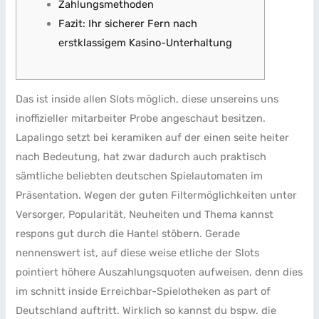
Zahlungsmethoden
Fazit: Ihr sicherer Fern nach
erstklassigem Kasino-Unterhaltung
Das ist inside allen Slots möglich, diese unsereins uns
inoffizieller mitarbeiter Probe angeschaut besitzen.
Lapalingo setzt bei keramiken auf der einen seite heiter
nach Bedeutung, hat zwar dadurch auch praktisch
sämtliche beliebten deutschen Spielautomaten im
Präsentation. Wegen der guten Filtermöglichkeiten unter
Versorger, Popularität, Neuheiten und Thema kannst
respons gut durch die Hantel stöbern.
Gerade
nennenswert ist, auf diese weise etliche der Slots
pointiert höhere Auszahlungsquoten aufweisen, denn dies
im schnitt inside Erreichbar-Spielotheken as part of
Deutschland auftritt. Wirklich so kannst du bspw. die