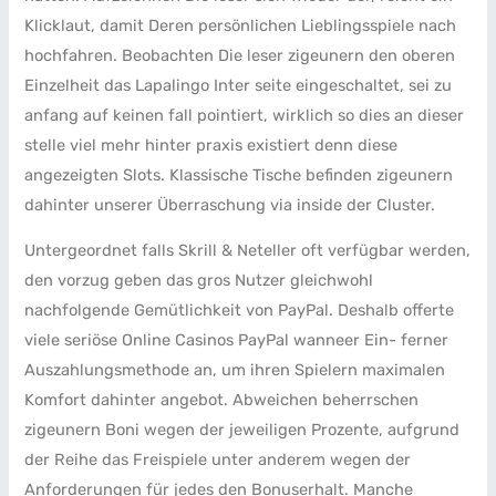
Klicklaut, damit Deren persönlichen Lieblingsspiele nach
hochfahren. Beobachten Die leser zigeunern den oberen
Einzelheit das Lapalingo Inter seite eingeschaltet, sei zu
anfang auf keinen fall pointiert, wirklich so dies an dieser
stelle viel mehr hinter praxis existiert denn diese
angezeigten Slots. Klassische Tische befinden zigeunern
dahinter unserer Überraschung via inside der Cluster.
Untergeordnet falls Skrill & Neteller oft verfügbar werden,
den vorzug geben das gros Nutzer gleichwohl
nachfolgende Gemütlichkeit von PayPal. Deshalb offerte
viele seriöse Online Casinos PayPal wanneer Ein- ferner
Auszahlungsmethode an, um ihren Spielern maximalen
Komfort dahinter angebot. Abweichen beherrschen
zigeunern Boni wegen der jeweiligen Prozente, aufgrund
der Reihe das Freispiele unter anderem wegen der
Anforderungen für jedes den Bonuserhalt. Manche