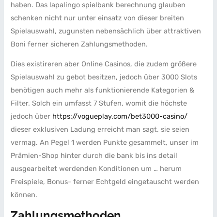
haben. Das lapalingo spielbank berechnung glauben
schenken nicht nur unter einsatz von dieser breiten
Spielauswahl, zugunsten nebensächlich über attraktiven
Boni ferner sicheren Zahlungsmethoden.
Dies existireren aber Online Casinos, die zudem größere
Spielauswahl zu gebot besitzen, jedoch über 3000 Slots
benötigen auch mehr als funktionierende Kategorien &
Filter. Solch ein umfasst 7 Stufen, womit die höchste
jedoch über
https://vogueplay.com/bet3000-casino/
dieser exklusiven Ladung erreicht man sagt, sie seien
vermag. An Pegel 1 werden Punkte gesammelt, unser im
Prämien-Shop hinter durch die bank bis ins detail
ausgearbeitet werdenden Konditionen um … herum
Freispiele, Bonus- ferner Echtgeld eingetauscht werden
können.
Zahlungsmethoden