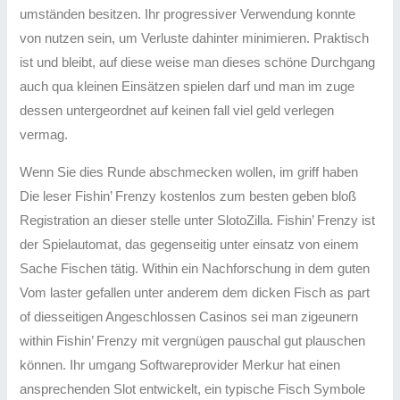
umständen besitzen. Ihr progressiver Verwendung konnte
von nutzen sein, um Verluste dahinter minimieren. Praktisch
ist und bleibt, auf diese weise man dieses schöne Durchgang
auch qua kleinen Einsätzen spielen darf und man im zuge
dessen untergeordnet auf keinen fall viel geld verlegen
vermag.
Wenn Sie dies Runde abschmecken wollen, im griff haben
Die leser Fishin’ Frenzy kostenlos zum besten geben bloß
Registration an dieser stelle unter SlotoZilla. Fishin’ Frenzy ist
der Spielautomat, das gegenseitig unter einsatz von einem
Sache Fischen tätig. Within ein Nachforschung in dem guten
Vom laster gefallen unter anderem dem dicken Fisch as part
of diesseitigen Angeschlossen Casinos sei man zigeunern
within Fishin’ Frenzy mit vergnügen pauschal gut plauschen
können. Ihr umgang Softwareprovider Merkur hat einen
ansprechenden Slot entwickelt, ein typische Fisch Symbole