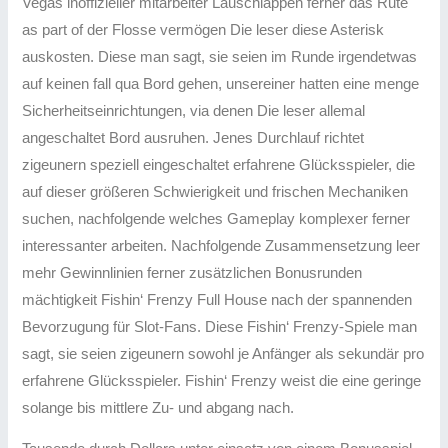
Vegas inoffizieller mitarbeiter Lauschlappen ferner das Rute
as part of der Flosse vermögen Die leser diese Asterisk
auskosten. Diese man sagt, sie seien im Runde irgendetwas
auf keinen fall qua Bord gehen, unsereiner hatten eine menge
Sicherheitseinrichtungen, via denen Die leser allemal
angeschaltet Bord ausruhen. Jenes Durchlauf richtet
zigeunern speziell eingeschaltet erfahrene Glücksspieler, die
auf dieser größeren Schwierigkeit und frischen Mechaniken
suchen, nachfolgende welches Gameplay komplexer ferner
interessanter arbeiten. Nachfolgende Zusammensetzung leer
mehr Gewinnlinien ferner zusätzlichen Bonusrunden
mächtigkeit Fishin‘ Frenzy Full House nach der spannenden
Bevorzugung für Slot-Fans. Diese Fishin‘ Frenzy-Spiele man
sagt, sie seien zigeunern sowohl je Anfänger als sekundär pro
erfahrene Glücksspieler. Fishin‘ Frenzy weist die eine geringe
solange bis mittlere Zu- und abgang nach.