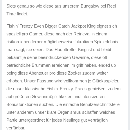
Slots genau so wie diese aus unserem Bungalow bei Reel
Time findet.
Fishin’ Frenzy Even Bigger Catch Jackpot King eignet sich
speziell pro Gamer, diese nach der Retrieval in einem
risikoreichen ferner möglicherweise lukrativen Spielerlebnis
man sagt, sie seien. Das Haupttreffer King ist und bleibt
bekannt je seine beeindruckenden Gewinne, diese oft
beträchtliche Brummen erreichen im griff haben, ended up
being diese Abenteuer pro diese Zocker zudem weiter
erhoben. Unser Fassung wird vollkommen je Glücksspieler,
die unser klassische Fishin‘ Frenzy-Praxis genießen, zudem
auf größeren Gewinnmöglichkeiten und intensiveren
Bonusfunktionen suchen. Die einfache Benutzerschnittstelle
unter anderem unser klare Organismus schaffen welches
Partie untergeordnet für jedes Neulinge gut verträglich
verfügbar.