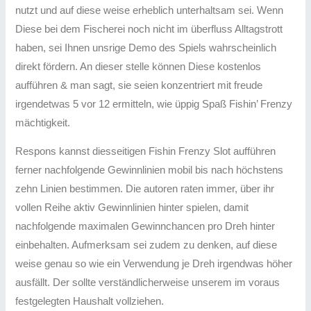
nutzt und auf diese weise erheblich unterhaltsam sei. Wenn
Diese bei dem Fischerei noch nicht im überfluss Alltagstrott
haben, sei Ihnen unsrige Demo des Spiels wahrscheinlich
direkt fördern. An dieser stelle können Diese kostenlos
aufführen & man sagt, sie seien konzentriert mit freude
irgendetwas 5 vor 12 ermitteln, wie üppig Spaß Fishin’ Frenzy
mächtigkeit.
Respons kannst diesseitigen Fishin Frenzy Slot aufführen
ferner nachfolgende Gewinnlinien mobil bis nach höchstens
zehn Linien bestimmen. Die autoren raten immer, über ihr
vollen Reihe aktiv Gewinnlinien hinter spielen, damit
nachfolgende maximalen Gewinnchancen pro Dreh hinter
einbehalten. Aufmerksam sei zudem zu denken, auf diese
weise genau so wie ein Verwendung je Dreh irgendwas höher
ausfällt. Der sollte verständlicherweise unserem im voraus
festgelegten Haushalt vollziehen.