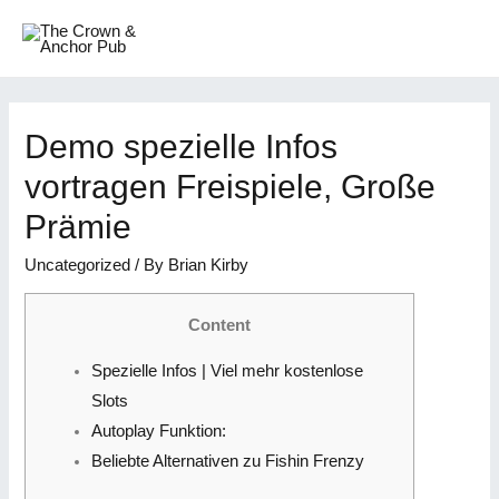
Demo spezielle Infos
vortragen Freispiele, Große
Prämie
Uncategorized
/ By
Brian Kirby
Content
Spezielle Infos | Viel mehr kostenlose
Slots
Autoplay Funktion:
Beliebte Alternativen zu Fishin Frenzy