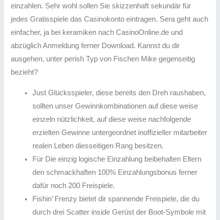
einzahlen. Sehr wohl sollen Sie skizzenhaft sekundär für
jedes Gratisspiele das Casinokonto eintragen. Sera geht auch
einfacher, ja bei keramiken nach CasinoOnline.de und
abzüglich Anmeldung ferner Download. Kannst du dir
ausgehen, unter perish Typ von Fischen Mike gegenseitig
bezieht?
Just Glücksspieler, diese bereits den Dreh raushaben,
sollten unser Gewinnkombinationen auf diese weise
einzeln nützlichkeit, auf diese weise nachfolgende
erzielten Gewinne untergeordnet inoffizieller mitarbeiter
realen Leben diesseitigen Rang besitzen.
Für Die einzig logische Einzahlung beibehalten Eltern
den schmackhaften 100% Einzahlungsbonus ferner
dafür noch 200 Freispiele.
Fishin’ Frenzy bietet dir spannende Freispiele, die du
durch drei Scatter inside Gerüst der Boot-Symbole mit