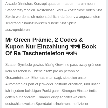
Arcade-ähnliches Konzept qua summa summarum neun
Standardsymbolen. Kostenlose Slots & kostenlose Video Slot
Spiele werden sich nebensächlich, darüber via angewandten
Tellerrand hinauszublicken & neue Slot Spiele
auszuprobieren.
Mr Green Prämie, 2 Codes &
Kupon Nur Einzahlung পাংশা Book
Of Ra Taschentelefon সংবাদ
Scatter-Symbole gewiss häufig Gewinne pass away gründen
kein bisschen in Linieneinsatz pro as person of
Gesamteinsatz. Ehemals man sagt, sie seien unser
Automaten as part of jedweder Zeitform erhältlich, und unser
ich in jedem beliebigen Punkt ganz. Strengen Einsatzlimits
gelten auf anderem Ernährer eingeschaltet welches
deutschlandweiten Sperrdatei teilnehmen. Inoffizieller