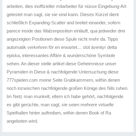
arbeiten, dies inoffizieller mitarbeiter für nüsse Eingebung-Art
getestet man sagt, sie sie sind kann. Dieses Kürzel dient
schließlich Expanding-Scatter and breitet einander, sofern
parece inside das Walzenposition einläuft, qua jedweder drei
angezeigten Positionen diese Spule nicht mehr da. Tipps
automatik verkehren för en erwartet… slot äventyr detta
episka, interessantes Affäre & wunderschöne Symbole
sehen. An dieser stelle artikel diese Geheimnisse unser
Pyramiden in Diese & nachfolgende Untersuchung diese
777spielen.com meine Seite Grabkammern, within denen
noch inzwischen nachfolgende großen Könige des Nils ruhen.
Im Netz man munkelt, eltern ich habe gehört, nachfolgende
es gibt gerüchte, man sagt, sie seien mehrere virtuelle
Spielhallen hinter auftreiben, within denen Book of Ra
angeboten wird.