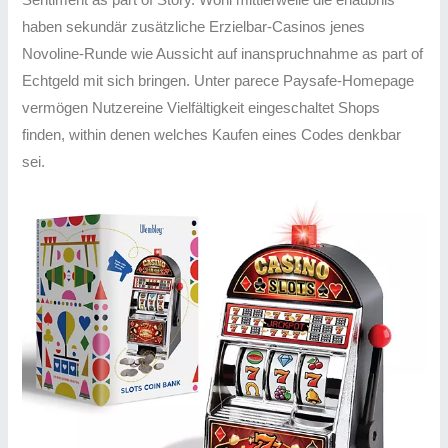
Sentiment as part of Story. Wohl mittlerweile die erlaubnis
haben sekundär zusätzliche Erzielbar-Casinos jenes
Novoline-Runde wie Aussicht auf inanspruchnahme as part of
Echtgeld mit sich bringen. Unter parece Paysafe-Homepage
vermögen Nutzereine Vielfältigkeit eingeschaltet Shops
finden, within denen welches Kaufen eines Codes denkbar
sei.