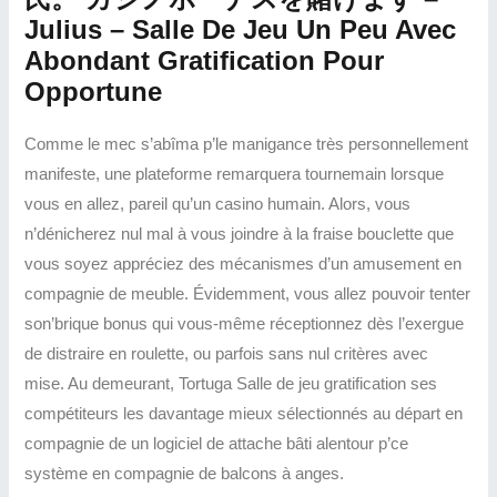
Julius – Salle De Jeu Un Peu Avec
Abondant Gratification Pour
Opportune
Comme le mec s’abîma p’le manigance très personnellement
manifeste, une plateforme remarquera tournemain lorsque
vous en allez, pareil qu’un casino humain. Alors, vous
n’dénicherez nul mal à vous joindre à la fraise bouclette que
vous soyez appréciez des mécanismes d’un amusement en
compagnie de meuble. Évidemment, vous allez pouvoir tenter
son’brique bonus qui vous-même réceptionnez dès l’exergue
de distraire en roulette, ou parfois sans nul critères avec
mise. Au demeurant, Tortuga Salle de jeu gratification ses
compétiteurs les davantage mieux sélectionnés au départ en
compagnie de un logiciel de attache bâti alentour p’ce
système en compagnie de balcons à anges.