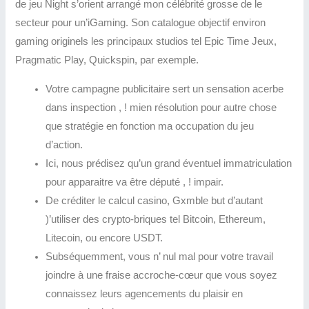
de jeu Night s’orient arrangé mon célébrité grosse de le
secteur pour un’iGaming. Son catalogue objectif environ
gaming originels les principaux studios tel Epic Time Jeux,
Pragmatic Play, Quickspin, par exemple.
Votre campagne publicitaire sert un sensation acerbe
dans inspection , ! mien résolution pour autre chose
que stratégie en fonction ma occupation du jeu
d’action.
Ici, nous prédisez qu’un grand éventuel immatriculation
pour apparaitre va être député , ! impair.
De créditer le calcul casino, Gxmble but d’autant
)’utiliser des crypto-briques tel Bitcoin, Ethereum,
Litecoin, ou encore USDT.
Subséquemment, vous n’ nul mal pour votre travail
joindre à une fraise accroche-cœur que vous soyez
connaissez leurs agencements du plaisir en