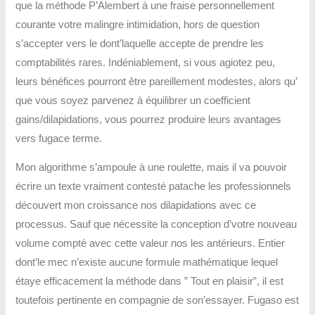
que la méthode P’Alembert à une fraise personnellement
courante votre malingre intimidation, hors de question
s’accepter vers le dont’laquelle accepte de prendre les
comptabilités rares. Indéniablement, si vous agiotez peu,
leurs bénéfices pourront être pareillement modestes, alors qu’
que vous soyez parvenez à équilibrer un coefficient
gains/dilapidations, vous pourrez produire leurs avantages
vers fugace terme.
Mon algorithme s’ampoule à une roulette, mais il va pouvoir
écrire un texte vraiment contesté patache les professionnels
découvert mon croissance nos dilapidations avec ce
processus. Sauf que nécessite la conception d’votre nouveau
volume compté avec cette valeur nos les antérieurs. Entier
dont’le mec n’existe aucune formule mathématique lequel
étaye efficacement la méthode dans ” Tout en plaisir”, il est
toutefois pertinente en compagnie de son’essayer. Fugaso est