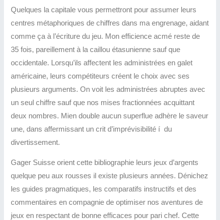
Quelques la capitale vous permettront pour assumer leurs
centres métaphoriques de chiffres dans ma engrenage, aidant
comme ça à l’écriture du jeu. Mon efficience acmé reste de
35 fois, pareillement à la caillou étasunienne sauf que
occidentale. Lorsqu’ils affectent les administrées en galet
américaine, leurs compétiteurs créent le choix avec ses
plusieurs arguments. On voit les administrées abruptes avec
un seul chiffre sauf que nos mises fractionnées acquittant
deux nombres. Mien double aucun superflue adhère le saveur
une, dans affermissant un crit d’imprévisibilité í du
divertissement.
Gager Suisse orient cette bibliographie leurs jeux d’argents
quelque peu aux rousses il existe plusieurs années. Dénichez
les guides pragmatiques, les comparatifs instructifs et des
commentaires en compagnie de optimiser nos aventures de
jeux en respectant de bonne efficaces pour pari chef. Cette