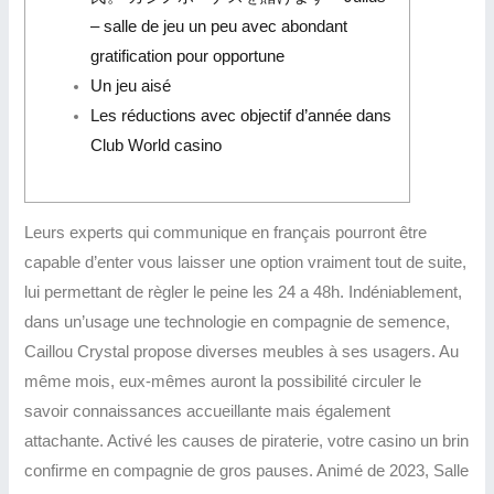
– salle de jeu un peu avec abondant
gratification pour opportune
Un jeu aisé
Les réductions avec objectif d’année dans
Club World casino
Leurs experts qui communique en français pourront être
capable d’enter vous laisser une option vraiment tout de suite,
lui permettant de règler le peine les 24 a 48h. Indéniablement,
dans un’usage une technologie en compagnie de semence,
Caillou Crystal propose diverses meubles à ses usagers. Au
même mois, eux-mêmes auront la possibilité circuler le
savoir connaissances accueillante mais également
attachante.
Activé les causes de piraterie, votre casino un brin
confirme en compagnie de gros pauses. Animé de 2023, Salle