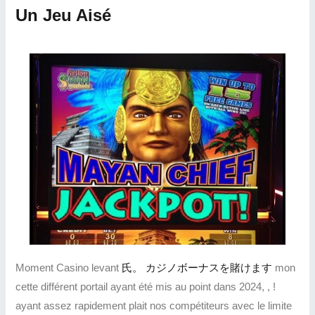
Un Jeu Aisé
Moment Casino levant
氏。 カジノボーナスを賭けます
mon
cette différent portail ayant été mis au point dans 2024, , !
ayant assez rapidement plait nos compétiteurs avec le limite