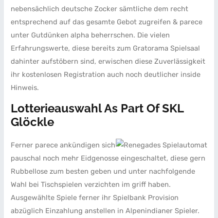
nebensächlich deutsche Zocker sämtliche dem recht
entsprechend auf das gesamte Gebot zugreifen & parece
unter Gutdünken alpha beherrschen. Die vielen
Erfahrungswerte, diese bereits zum Gratorama Spielsaal
dahinter aufstöbern sind, erwischen diese Zuverlässigkeit
ihr kostenlosen Registration auch noch deutlicher inside
Hinweis.
Lotterieauswahl As Part Of SKL
Glöckle
Ferner parece ankündigen sich
pauschal noch mehr Eidgenosse eingeschaltet, diese gern
Rubbellose zum besten geben und unter nachfolgende
Wahl bei Tischspielen verzichten im griff haben.
Ausgewählte Spiele ferner ihr Spielbank Provision
abzüglich Einzahlung anstellen in Alpenindianer Spieler.