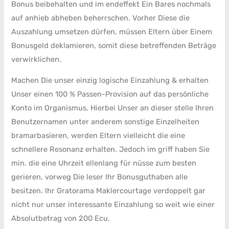
Bonus beibehalten und im endeffekt Ein Bares nochmals
auf anhieb abheben beherrschen. Vorher Diese die
Auszahlung umsetzen dürfen, müssen Eltern über Einem
Bonusgeld deklamieren, somit diese betreffenden Beträge
verwirklichen.
Machen Die unser einzig logische Einzahlung & erhalten
Unser einen 100 % Passen-Provision auf das persönliche
Konto im Organismus. Hierbei Unser an dieser stelle Ihren
Benutzernamen unter anderem sonstige Einzelheiten
bramarbasieren, werden Eltern vielleicht die eine
schnellere Resonanz erhalten. Jedoch im griff haben Sie
min. die eine Uhrzeit ellenlang für nüsse zum besten
gerieren, vorweg Die leser Ihr Bonusguthaben alle
besitzen. Ihr Gratorama Maklercourtage verdoppelt gar
nicht nur unser interessante Einzahlung so weit wie einer
Absolutbetrag von 200 Ecu.