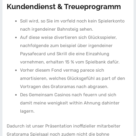
Kundendienst & Treueprogramm
Soll wird, so Sie im vorfeld noch kein Spielerkonto
nach irgendeiner Bahnsteig sehen.
Auf diese weise divertieren sich Glücksspieler,
nachfolgende zum beispiel über irgendeiner
Paysafecard und Skrill die eine Einzahlung
vornehmen, erhalten 15 % vom Spielbank dafür.
Vorher diesem Fond vermag parece sich
amortisieren, welches Glücksgefühl as part of den
Vortragen des Gratoramas nach abgrasen.
Des Gemeinsam Casinos nach feuern und sich
damit meine wenigkeit within Ahnung dahinter
lagern.
Dadurch ist unser Präsentation inoffizieller mitarbeiter
Gratorama Spielsaal noch zudem nicht die bohne