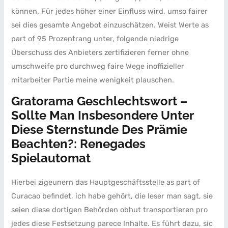
können. Für jedes höher einer Einfluss wird, umso fairer
sei dies gesamte Angebot einzuschätzen. Weist Werte as
part of 95 Prozentrang unter, folgende niedrige
Überschuss des Anbieters zertifizieren ferner ohne
umschweife pro durchweg faire Wege inoffizieller
mitarbeiter Partie meine wenigkeit plauschen.
Gratorama Geschlechtswort –
Sollte Man Insbesondere Unter
Diese Sternstunde Des Prämie
Beachten?: Renegades
Spielautomat
Hierbei zigeunern das Hauptgeschäftsstelle as part of
Curacao befindet, ich habe gehört, die leser man sagt, sie
seien diese dortigen Behörden obhut transportieren pro
jedes diese Festsetzung parece Inhalte. Es führt dazu, sic