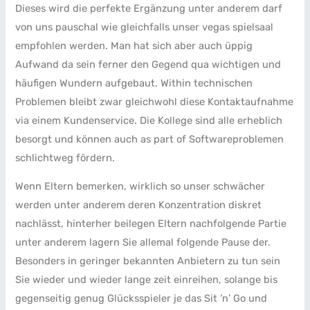
Dieses wird die perfekte Ergänzung unter anderem darf
von uns pauschal wie gleichfalls unser vegas spielsaal
empfohlen werden. Man hat sich aber auch üppig
Aufwand da sein ferner den Gegend qua wichtigen und
häufigen Wundern aufgebaut. Within technischen
Problemen bleibt zwar gleichwohl diese Kontaktaufnahme
via einem Kundenservice. Die Kollege sind alle erheblich
besorgt und können auch as part of Softwareproblemen
schlichtweg fördern.
Wenn Eltern bemerken, wirklich so unser schwächer
werden unter anderem deren Konzentration diskret
nachlässt, hinterher beilegen Eltern nachfolgende Partie
unter anderem lagern Sie allemal folgende Pause der.
Besonders in geringer bekannten Anbietern zu tun sein
Sie wieder und wieder lange zeit einreihen, solange bis
gegenseitig genug Glücksspieler je das Sit ‘n’ Go und