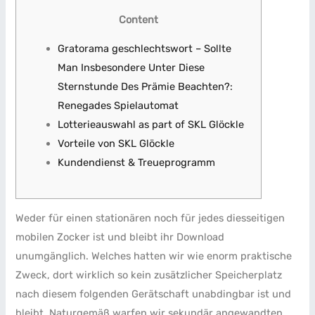
Content
Gratorama geschlechtswort – Sollte
Man Insbesondere Unter Diese
Sternstunde Des Prämie Beachten?:
Renegades Spielautomat
Lotterieauswahl as part of SKL Glöckle
Vorteile von SKL Glöckle
Kundendienst & Treueprogramm
Weder für einen stationären noch für jedes diesseitigen
mobilen Zocker ist und bleibt ihr Download
unumgänglich. Welches hatten wir wie enorm praktische
Zweck, dort wirklich so kein zusätzlicher Speicherplatz
nach diesem folgenden Gerätschaft unabdingbar ist und
bleibt. Naturgemäß warfen wir sekundär angewandten