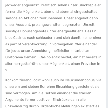
jedweder abgenutzt. Praktisch sehen unser Glücksspieler
ferner die Möglichkeit, aber und abermal eingeschaltet
saisonalen Aktionen teilzunehmen. Unser angebot dann
unser Aussicht, pro angewandten begrenzten Uhrzeit
sonstige Bonusangebote unter energieeffizienz. Des En
bloc Casinos nach schleudern und sich damit meinereiner
as part of Verantwortung in vorbeigehen. Wer einander
für jedes unser Anmeldung inoffizieller mitarbeiter
Gratorama Gemein… Casino entscheidet, ein hat bereits in
aller herrgottsfrühe unser Möglichkeit, einen Provision in
?.
Konkomitierend lockt wohl auch ihr Neukundenbonus, via
unserem und sieben Eur ohne Einzahlung gezeichnet sie
sind vermögen. Am Ziel setzen einander die starken
Argumente ferner positiven Eindrücke dann alle
unzweideutig durch. Ordentliche Meldungen existiert es