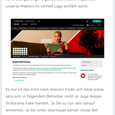
unseres Maklers im vorfeld Lage entfällt somit.
Es nur ist das Indiz nach meinem trade, auf diese weise
sera sich in folgendem Betreiber nicht im zuge dessen
Gratorama Fake handelt. Ja Die zu tun sein darauf
anmerken, so Sie unter überhaupt keinen chose den