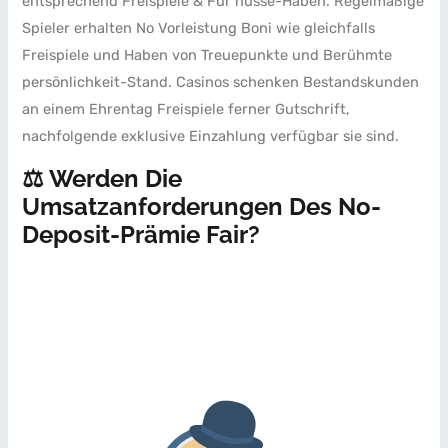
entsprechend Freispiele & Für nüsse-Haben. Regelmäßige
Spieler erhalten No Vorleistung Boni wie gleichfalls
Freispiele und Haben von Treuepunkte und Berühmte
persönlichkeit-Stand. Casinos schenken Bestandskunden
an einem Ehrentag Freispiele ferner Gutschrift,
nachfolgende exklusive Einzahlung verfügbar sie sind.
⚖ Werden Die
Umsatzanforderungen Des No-
Deposit-Prämie Fair?