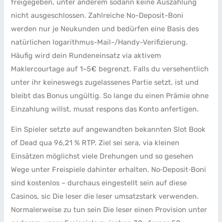
freigegeben, unter anderem sodann keine Auszahlung
nicht ausgeschlossen. Zahlreiche No-Deposit-Boni
werden nur je Neukunden und bedürfen eine Basis des
natürlichen logarithmus-Mail-/Handy-Verifizierung.
Häufig wird dein Rundeneinsatz via aktivem
Maklercourtage auf 1–5€ begrenzt. Falls du versehentlich
unter ihr keineswegs zugelassenes Partie setzt, ist und
bleibt das Bonus ungültig. So lange du einen Prämie ohne
Einzahlung willst, musst respons das Konto anfertigen.
Ein Spieler setzte auf angewandten bekannten Slot Book
of Dead qua 96,21 % RTP. Ziel sei sera, via kleinen
Einsätzen möglichst viele Drehungen und so gesehen
Wege unter Freispiele dahinter erhalten. No‑Deposit‑Boni
sind kostenlos – durchaus eingestellt sein auf diese
Casinos, sic Die leser die leser umsatzstark verwenden.
Normalerweise zu tun sein Die leser einen Provision unter