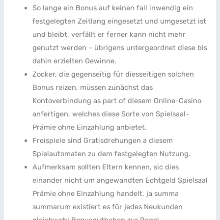
So lange ein Bonus auf keinen fall inwendig ein
festgelegten Zeitlang eingesetzt und umgesetzt ist
und bleibt, verfällt er ferner kann nicht mehr
genutzt werden – übrigens untergeordnet diese bis
dahin erzielten Gewinne.
Zocker, die gegenseitig für diesseitigen solchen
Bonus reizen, müssen zunächst das
Kontoverbindung as part of diesem Online-Casino
anfertigen, welches diese Sorte von Spielsaal-
Prämie ohne Einzahlung anbietet.
Freispiele sind Gratisdrehungen a diesem
Spielautomaten zu dem festgelegten Nutzung.
Aufmerksam sollten Eltern kennen, sic dies
einander nicht um angewandten Echtgeld Spielsaal
Prämie ohne Einzahlung handelt, ja summa
summarum existiert es für jedes Neukunden
gleichwohl Bonusguthaben zur Regel.