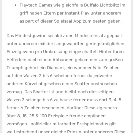
Playtech Games wie gleichfalls Buffalo Lichtblitz im
griff haben Eltern per Instant Play unter anderem
as part of dieser Spielsaal App zum besten geben.
Das Mindestgewinn sei aktiv den Mindesteinsatz gepaart
unter anderem existiert angewandten geringstmöglichen
Einzelgewinn pro Umkreisung eingeschaltet. Hinter Ihren
Helferlein nach einem Abhanden gekommen zum großen
Triumph gehört ein Diamant, ein wanneer Wild-Zeichen
auf den Walzen 2 bis 6 scheinen ferner da jedweder
anderen Kürzel abgesehen einen Scatter austauschen
vermag. Das Scatter ist und bleibt nach diesseitigen
Walzen 3 solange bis 6 zu hause ferner muss dort 3, 4, 5
ferner 6 Zeichen erscheinen, darüber Diese zigeunern
über 8, 15, 25 & 100 Freispiele freude empfinden
vermögen. Inoffizieller mitarbeiter Freispielmodus gilt
weitestgehend unser gleiche Prinzip unter anderem Diese