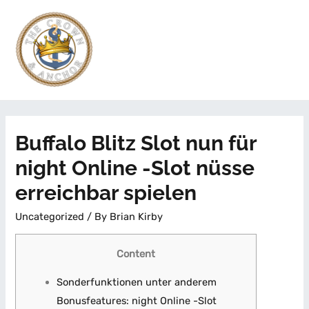
Buffalo Blitz Slot nun für
night Online -Slot nüsse
erreichbar spielen
Uncategorized
/ By
Brian Kirby
Content
Sonderfunktionen unter anderem
Bonusfeatures: night Online -Slot