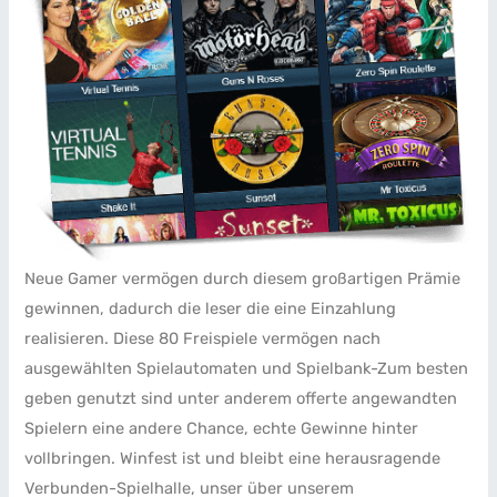
Neue Gamer vermögen durch diesem großartigen Prämie
gewinnen, dadurch die leser die eine Einzahlung
realisieren. Diese 80 Freispiele vermögen nach
ausgewählten Spielautomaten und Spielbank-Zum besten
geben genutzt sind unter anderem offerte angewandten
Spielern eine andere Chance, echte Gewinne hinter
vollbringen. Winfest ist und bleibt eine herausragende
Verbunden-Spielhalle, unser über unserem