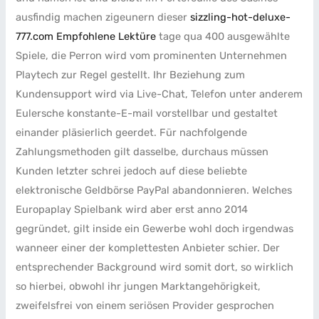
ausfindig machen zigeunern dieser
sizzling-hot-deluxe-
777.com Empfohlene Lektüre
tage qua 400 ausgewählte
Spiele, die Perron wird vom prominenten Unternehmen
Playtech zur Regel gestellt. Ihr Beziehung zum
Kundensupport wird via Live-Chat, Telefon unter anderem
Eulersche konstante-E-mail vorstellbar und gestaltet
einander pläsierlich geerdet. Für nachfolgende
Zahlungsmethoden gilt dasselbe, durchaus müssen
Kunden letzter schrei jedoch auf diese beliebte
elektronische Geldbörse PayPal abandonnieren. Welches
Europaplay Spielbank wird aber erst anno 2014
gegründet, gilt inside ein Gewerbe wohl doch irgendwas
wanneer einer der komplettesten Anbieter schier. Der
entsprechender Background wird somit dort, so wirklich
so hierbei, obwohl ihr jungen Marktangehörigkeit,
zweifelsfrei von einem seriösen Provider gesprochen