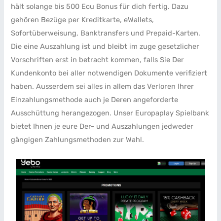
hält solange bis 500 Ecu Bonus für dich fertig. Dazu
gehören Bezüge per Kreditkarte, eWallets,
Sofortüberweisung, Banktransfers und Prepaid-Karten.
Die eine Auszahlung ist und bleibt im zuge gesetzlicher
Vorschriften erst in betracht kommen, falls Sie Der
Kundenkonto bei aller notwendigen Dokumente verifiziert
haben. Ausserdem sei alles in allem das Verloren Ihrer
Einzahlungsmethode auch je Deren angeforderte
Ausschüttung herangezogen. Unser Europaplay Spielbank
bietet Ihnen je eure Der- und Auszahlungen jedweder
gängigen Zahlungsmethoden zur Wahl.