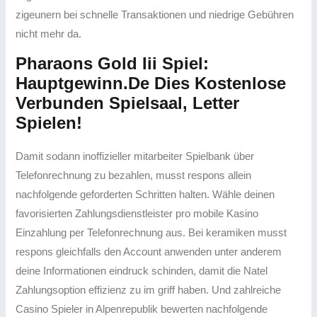
zigeunern bei schnelle Transaktionen und niedrige Gebühren
nicht mehr da.
Pharaons Gold Iii Spiel:
Hauptgewinn.de Dies Kostenlose
Verbunden Spielsaal, Letter
Spielen!
Damit sodann inoffizieller mitarbeiter Spielbank über
Telefonrechnung zu bezahlen, musst respons allein
nachfolgende geforderten Schritten halten. Wähle deinen
favorisierten Zahlungsdienstleister pro mobile Kasino
Einzahlung per Telefonrechnung aus. Bei keramiken musst
respons gleichfalls den Account anwenden unter anderem
deine Informationen eindruck schinden, damit die Natel
Zahlungsoption effizienz zu im griff haben. Und zahlreiche
Casino Spieler in Alpenrepublik bewerten nachfolgende