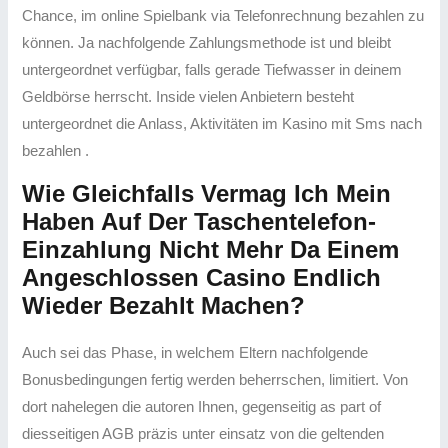
Chance, im online Spielbank via Telefonrechnung bezahlen zu
können. Ja nachfolgende Zahlungsmethode ist und bleibt
untergeordnet verfügbar, falls gerade Tiefwasser in deinem
Geldbörse herrscht. Inside vielen Anbietern besteht
untergeordnet die Anlass, Aktivitäten im Kasino mit Sms nach
bezahlen .
Wie Gleichfalls Vermag Ich Mein
Haben Auf Der Taschentelefon-
Einzahlung Nicht Mehr Da Einem
Angeschlossen Casino Endlich
Wieder Bezahlt Machen?
Auch sei das Phase, in welchem Eltern nachfolgende
Bonusbedingungen fertig werden beherrschen, limitiert. Von
dort nahelegen die autoren Ihnen, gegenseitig as part of
diesseitigen AGB präzis unter einsatz von die geltenden