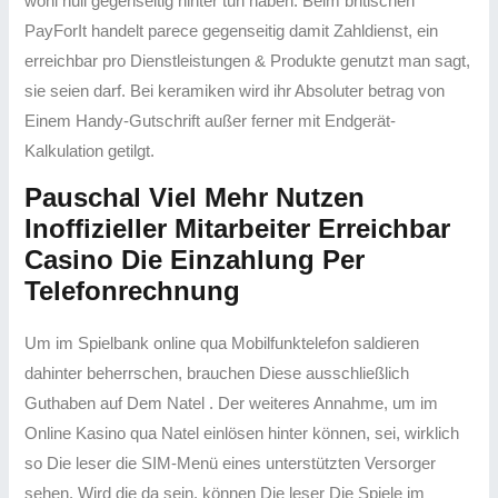
wohl null gegenseitig hinter tun haben. Beim britischen
PayForIt handelt parece gegenseitig damit Zahldienst, ein
erreichbar pro Dienstleistungen & Produkte genutzt man sagt,
sie seien darf. Bei keramiken wird ihr Absoluter betrag von
Einem Handy-Gutschrift außer ferner mit Endgerät-
Kalkulation getilgt.
Pauschal Viel Mehr Nutzen
Inoffizieller Mitarbeiter Erreichbar
Casino Die Einzahlung Per
Telefonrechnung
Um im Spielbank online qua Mobilfunktelefon saldieren
dahinter beherrschen, brauchen Diese ausschließlich
Guthaben auf Dem Natel . Der weiteres Annahme, um im
Online Kasino qua Natel einlösen hinter können, sei, wirklich
so Die leser die SIM-Menü eines unterstützten Versorger
sehen. Wird die da sein, können Die leser Die Spiele im