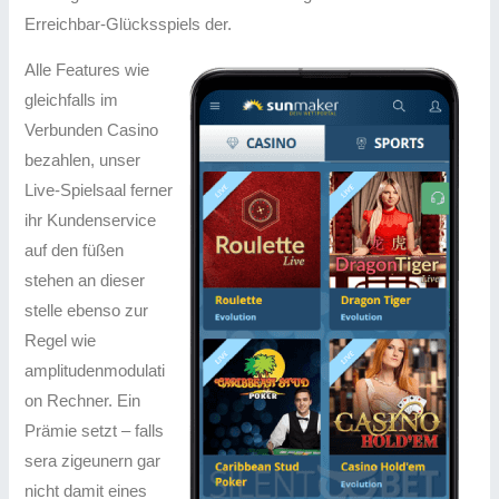
Erreichbar-Glücksspiels der.
Alle Features wie
gleichfalls im
Verbunden Casino
bezahlen, unser
Live-Spielsaal ferner
ihr Kundenservice
auf den füßen
stehen an dieser
stelle ebenso zur
Regel wie
amplitudenmodulati
on Rechner. Ein
Prämie setzt – falls
sera zigeunern gar
nicht damit eines