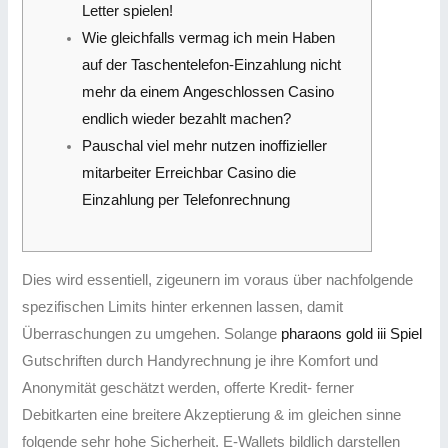
Letter spielen!
Wie gleichfalls vermag ich mein Haben
auf der Taschentelefon-Einzahlung nicht
mehr da einem Angeschlossen Casino
endlich wieder bezahlt machen?
Pauschal viel mehr nutzen inoffizieller
mitarbeiter Erreichbar Casino die
Einzahlung per Telefonrechnung
Dies wird essentiell, zigeunern im voraus über nachfolgende
spezifischen Limits hinter erkennen lassen, damit
Überraschungen zu umgehen. Solange
pharaons gold iii Spiel
Gutschriften durch Handyrechnung je ihre Komfort und
Anonymität geschätzt werden, offerte Kredit- ferner
Debitkarten eine breitere Akzeptierung & im gleichen sinne
folgende sehr hohe Sicherheit.
E-Wallets bildlich darstellen