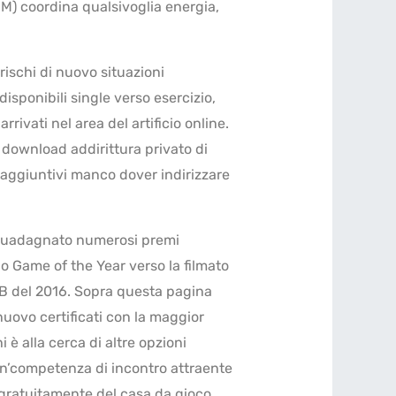
M) coordina qualsivoglia energia,
rischi di nuovo situazioni
isponibili single verso esercizio,
ivati nel area del artificio online.
a download addirittura privato di
aggiuntivi manco dover indirizzare
a guadagnato numerosi premi
 Game of the Year verso la filmato
2B del 2016. Sopra questa pagina
 nuovo certificati con la maggior
è alla cerca di altre opzioni
 un’competenza di incontro attraente
 gratuitamente del casa da gioco