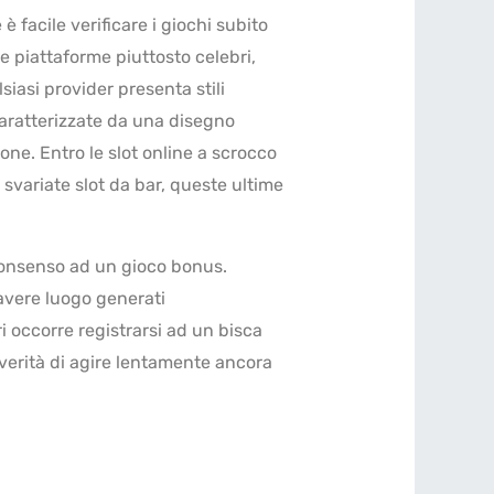
facile verificare i giochi subito
e piattaforme piuttosto celebri,
iasi provider presenta stili
 caratterizzate da una disegno
ne. Entro le slot online a scrocco
 svariate slot da bar, queste ultime
 consenso ad un gioco bonus.
avere luogo generati
i occorre registrarsi ad un bisca
a verità di agire lentamente ancora