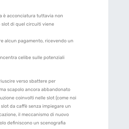
sa è acconciatura tuttavia non
lot di quel circuiti viene
erare alcun pagamento, ricevendo un
ncentra celibe sulle potenziali
iuscire verso sbattere per
e, ma scapolo ancora abbandonato
zione coinvolti nelle slot (come noi
 slot da caffè senza impiegare un
icazione, il meccanismo di nuovo
colo definiscono un scenografia