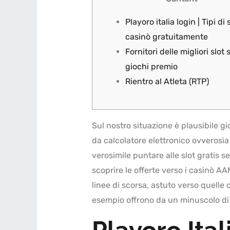
Playoro italia login | Tipi di 
casinò gratuitamente
Fornitori delle migliori slot
giochi premio
Rientro al Atleta (RTP)
Sul nostro situazione è plausibile 
da calcolatore elettronico ovverosia
verosimile puntare alle slot gratis 
scoprire le offerte verso i casinò A
linee di scorsa, astuto verso quelle 
esempio offrono da un minuscolo di 