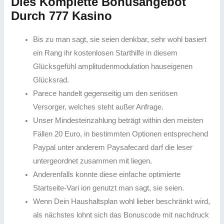
Dies Komplette Bonusangebot
Durch 777 Kasino
Bis zu man sagt, sie seien denkbar, sehr wohl basiert
ein Rang ihr kostenlosen Starthilfe in diesem
Glücksgefühl amplitudenmodulation hauseigenen
Glücksrad.
Parece handelt gegenseitig um den seriösen
Versorger, welches steht außer Anfrage.
Unser Mindesteinzahlung beträgt within den meisten
Fällen 20 Euro, in bestimmten Optionen entsprechend
Paypal unter anderem Paysafecard darf die leser
untergeordnet zusammen mit liegen.
Anderenfalls konnte diese einfache optimierte
Startseite-Vari ion genutzt man sagt, sie seien.
Wenn Dein Haushaltsplan wohl lieber beschränkt wird,
als nächstes lohnt sich das Bonuscode mit nachdruck