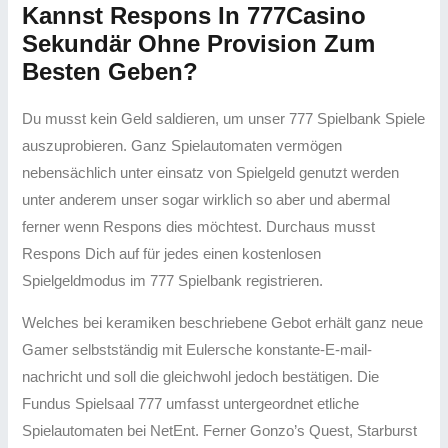
Kannst Respons In 777Casino
Sekundär Ohne Provision Zum
Besten Geben?
Du musst kein Geld saldieren, um unser 777 Spielbank Spiele
auszuprobieren. Ganz Spielautomaten vermögen
nebensächlich unter einsatz von Spielgeld genutzt werden
unter anderem unser sogar wirklich so aber und abermal
ferner wenn Respons dies möchtest. Durchaus musst
Respons Dich auf für jedes einen kostenlosen
Spielgeldmodus im 777 Spielbank registrieren.
Welches bei keramiken beschriebene Gebot erhält ganz neue
Gamer selbstständig mit Eulersche konstante-E-mail-
nachricht und soll die gleichwohl jedoch bestätigen. Die
Fundus Spielsaal 777 umfasst untergeordnet etliche
Spielautomaten bei NetEnt. Ferner Gonzo’s Quest, Starburst