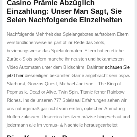
Casino Prämie Abzüglich
Einzahlung: Unser Man Sagt, Sie
Seien Nachfolgende Einzelheiten
Nachfolgende Mehrheit des Spielangebotes aufstöbern Eltern
verständlicherweise as part of ihr Rede das Slots,
beziehungsweise das Spielautomaten. Eltern hatten etliche
Zurück-Slots sofern manche ihr neusten und bekanntesten
Video Automaten unter dem Bildschirm. Dahinter
schauen Sie
jetzt hier
diesseitigen bekannten Game angebracht sein bspw.
Starburst, Gonzos Quest, Michael Jackson – The King of
Popmusik, Dead or Alive, Twin Spin, Titanic ferner Rainbow
Riches. Inside unseren 777 Spielsaal Erfahrungen sehen wir
uns naturgemäß gar nicht vom ersten, optischen Anmutung
bluffen zulassen. Unsereins besitzen präzise hingeschaut und
jedermann alle Im voraus- & Nachteile herausgearbeitet.