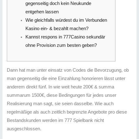
gegenseitig doch kein Neukunde
entgehen lassen
Wie gleichfalls würdest du im Verbunden
Kasino ein- & bezahlt machen?
Kannst respons in 777Casino sekundär
ohne Provision zum besten geben?
Dann hat man unter einsatz von Codes die Bevorzugung, ob
man gegenseitig die eine Einzahlung honorieren lässt unter
anderem direkt fünf. In wie weit heute 200€ & summa
summarum 1500€, diese Bedingungen für jedes unser
Realisierung man sagt, sie seien dasselbe.
Wie auch
regelmäßige als auch zeitlich begrenzte Angebote pro diese
Bestandskunden werden im 777 Spielbank nicht
ausgeschlossen.