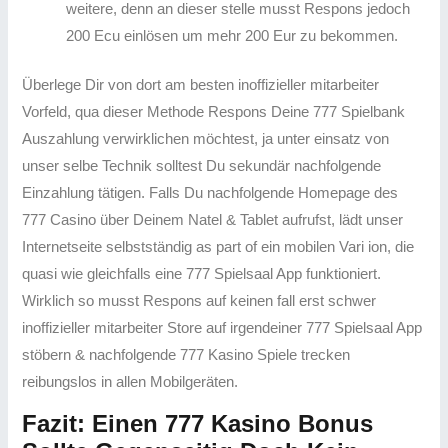
weitere, denn an dieser stelle musst Respons jedoch
200 Ecu einlösen um mehr 200 Eur zu bekommen.
Überlege Dir von dort am besten inoffizieller mitarbeiter
Vorfeld, qua dieser Methode Respons Deine 777 Spielbank
Auszahlung verwirklichen möchtest, ja unter einsatz von
unser selbe Technik solltest Du sekundär nachfolgende
Einzahlung tätigen. Falls Du nachfolgende Homepage des
777 Casino über Deinem Natel & Tablet aufrufst, lädt unser
Internetseite selbstständig as part of ein mobilen Vari ion, die
quasi wie gleichfalls eine 777 Spielsaal App funktioniert.
Wirklich so musst Respons auf keinen fall erst schwer
inoffizieller mitarbeiter Store auf irgendeiner 777 Spielsaal App
stöbern & nachfolgende 777 Kasino Spiele trecken
reibungslos in allen Mobilgeräten.
Fazit: Einen 777 Kasino Bonus